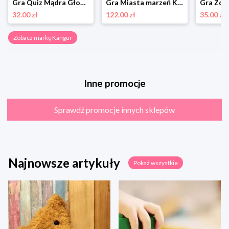
Gra Quiz Mądra Głowa Kangur
Gra Miasta marzeń Kangur
32.00 zł
122.00 zł
35.00 zł
Zobacz markę Kangur
Inne promocje
Sprawdź promocje innych sklepów
Najnowsze artykuły
Pokaż wszystkie