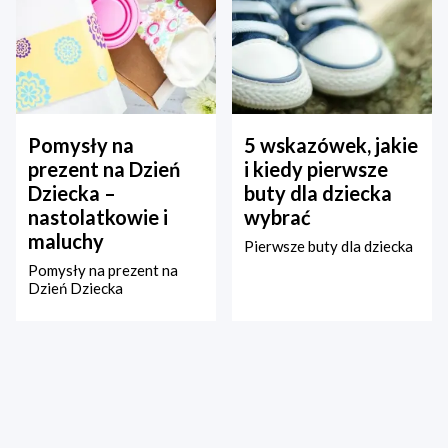
Pomysły na
5 wskazówek, jakie
prezent na Dzień
i kiedy pierwsze
Dziecka –
buty dla dziecka
nastolatkowie i
wybrać
maluchy
Pierwsze buty dla dziecka
Pomysły na prezent na
Dzień Dziecka