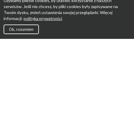
Używamy plików cookies, by ułatwić korzystanie z naszych
serwisów. Jeśli nie chcesz, by pliki cookies były zapisywane na
Twoim dysku, zmień ustawienia swojej przeglądarki. Więcej
informacji:
polityka prywatności
.
Ok, rozumiem
Strona Główna
Promocje