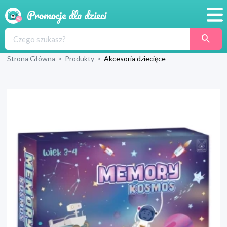
Promocje
Strona Główna
>
Produkty
>
Akcesoria dziecięce
Produkty
Sklepy
Blog
Wyprawka