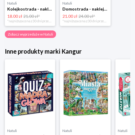
Natuli
Natuli
Kolejkostrada - naklejaj tory Zuzutoys
Domostrada - naklejaj ulice Zuzutoys
18.00 zł
21.00 zł*
21.00 zł
24.00 zł*
*najniższa cena z 30 dni przed obniżką
*najniższa cena z 30 dni przed obniżką
Zobacz wyprzedaże w Natuli
Inne produkty marki Kangur
Natuli
Natuli
Natuli