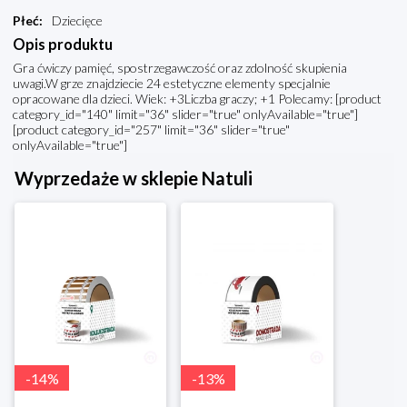
Płeć
:
Dziecięce
Opis produktu
Gra ćwiczy pamięć, spostrzegawczość oraz zdolność skupienia
uwagi.W grze znajdziecie 24 estetyczne elementy specjalnie
opracowane dla dzieci. Wiek: +3Liczba graczy; +1 Polecamy: [product
category_id="140" limit="36" slider="true" onlyAvailable="true"]
[product category_id="257" limit="36" slider="true"
onlyAvailable="true"]
Wyprzedaże w sklepie Natuli
-
14
%
-
13
%