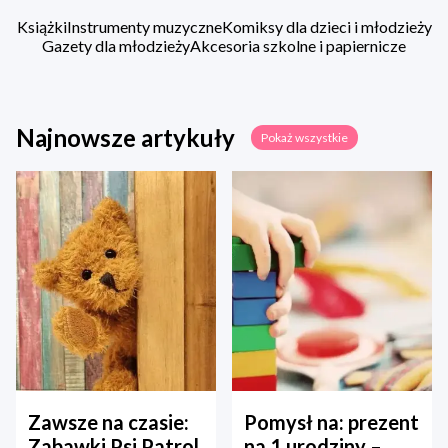
Książki
Instrumenty muzyczne
Komiksy dla dzieci i młodzieży
Gazety dla młodzieży
Akcesoria szkolne i papiernicze
Najnowsze artykuły
Pokaż wszystkie
Zawsze na czasie:
Pomysł na: prezent
Zabawki Psi Patrol
na 1 urodziny –