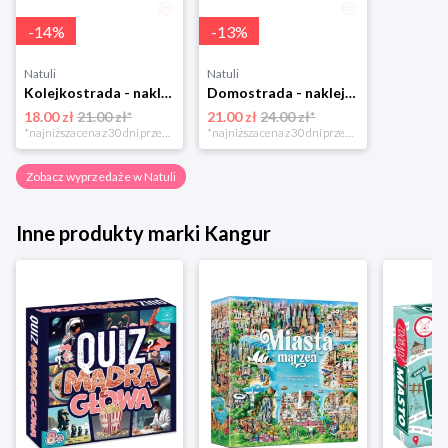
-
14
%
-
13
%
Natuli
Natuli
Kolejkostrada - naklejaj tory Zuzutoys
Domostrada - naklejaj ulice Zuzutoys
18.00 zł
21.00 zł*
21.00 zł
24.00 zł*
*najniższa cena z 30 dni przed obniżką
*najniższa cena z 30 dni przed obniżką
Zobacz wyprzedaże w Natuli
Inne produkty marki Kangur