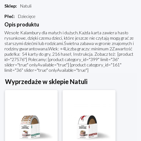
Sklep
:
Natuli
Płeć
:
Dziecięce
Opis produktu
Wesołe Kalambury dla małych i dużych.Każda karta zawiera hasło
rysunkowe, dzięki czemu dzieci, które jeszcze nie czytają mogą grać ze
starszymi dziećmi lub rodzicami.Świetna zabawa w gronie znajomych i
rodziny gwarantowana.Wiek: +4Liczba graczy: minimum 2Zawartość
pudełka: 54 karty do gry, 216 haseł, Instrukcja. Zobacz też: [product
id="27576"] Polecamy: [product category_id="399" limit="36"
slider="true" onlyAvailable="true"] [product category_id="161"
limit="36" slider="true" onlyAvailable="true"]
Wyprzedaże w sklepie Natuli