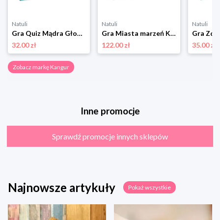
Natuli
Natuli
Natuli
Gra Quiz Mądra Głowa Kangur
Gra Miasta marzeń Kangur
32.00 zł
122.00 zł
35.00 zł
Zobacz markę Kangur
Inne promocje
Sprawdź promocje innych sklepów
Najnowsze artykuły
Pokaż wszystkie