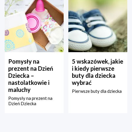
Pomysły na
5 wskazówek, jakie
prezent na Dzień
i kiedy pierwsze
Dziecka –
buty dla dziecka
nastolatkowie i
wybrać
maluchy
Pierwsze buty dla dziecka
Pomysły na prezent na
Dzień Dziecka