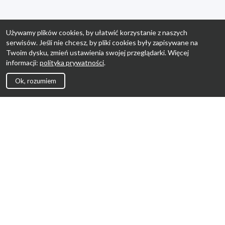
Używamy plików cookies, by ułatwić korzystanie z naszych
serwisów. Jeśli nie chcesz, by pliki cookies były zapisywane na
Twoim dysku, zmień ustawienia swojej przeglądarki. Więcej
informacji:
polityka prywatności
.
Ok, rozumiem