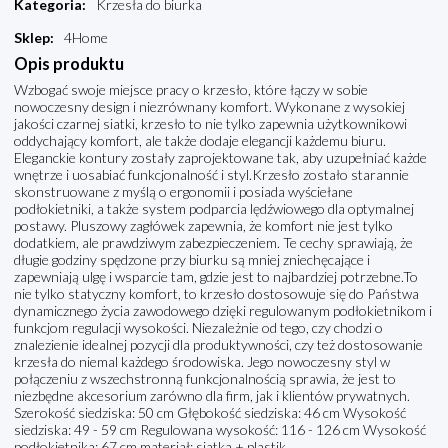
Kategoria
:
Krzesła do biurka
Sklep
:
4Home
Opis produktu
Wzbogać swoje miejsce pracy o krzesło, które łączy w sobie
nowoczesny design i niezrównany komfort. Wykonane z wysokiej
jakości czarnej siatki, krzesło to nie tylko zapewnia użytkownikowi
oddychający komfort, ale także dodaje elegancji każdemu biuru.
Eleganckie kontury zostały zaprojektowane tak, aby uzupełniać każde
wnętrze i uosabiać funkcjonalność i styl.Krzesło zostało starannie
skonstruowane z myślą o ergonomii i posiada wyściełane
podłokietniki, a także system podparcia lędźwiowego dla optymalnej
postawy. Pluszowy zagłówek zapewnia, że komfort nie jest tylko
dodatkiem, ale prawdziwym zabezpieczeniem. Te cechy sprawiają, że
długie godziny spędzone przy biurku są mniej zniechęcające i
zapewniają ulgę i wsparcie tam, gdzie jest to najbardziej potrzebne.To
nie tylko statyczny komfort, to krzesło dostosowuje się do Państwa
dynamicznego życia zawodowego dzięki regulowanym podłokietnikom i
funkcjom regulacji wysokości. Niezależnie od tego, czy chodzi o
znalezienie idealnej pozycji dla produktywności, czy też dostosowanie
krzesła do niemal każdego środowiska. Jego nowoczesny styl w
połączeniu z wszechstronną funkcjonalnością sprawia, że jest to
niezbędne akcesorium zarówno dla firm, jak i klientów prywatnych.
Szerokość siedziska: 50 cm Głębokość siedziska: 46 cm Wysokość
siedziska: 49 - 59 cm Regulowana wysokość: 116 - 126 cm Wysokość
podłokietnika: 67 cm materiał: siatka + plastik