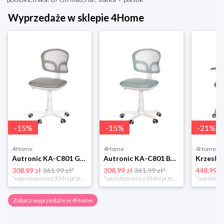
Wyprzedaże w sklepie 4Home
-
15
%
-
15
%
-
21
%
4Home
4Home
4Home
Autronic KA-C801 GREY Krzesło biurowe
Autronic KA-C801 BLUE Krzesło biurowe
308.99 zł
361.99 zł*
308.99 zł
361.99 zł*
448.99 z
*najniższa cena z 30 dni przed obniżką
*najniższa cena z 30 dni przed obniżką
Zobacz wyprzedaże w 4Home