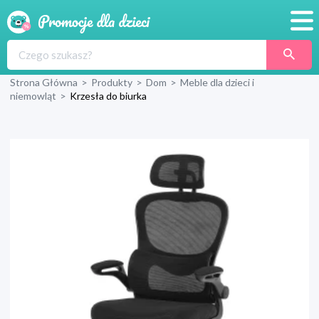
Promocje
Strona Główna
>
Produkty
>
Dom
>
Meble dla dzieci i
Produkty
niemowląt
>
Krzesła do biurka
Sklepy
Blog
Wyprawka