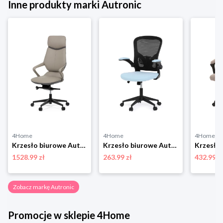
Inne produkty marki Autronic
4Home
4Home
4Home
Krzesło biurowe Autronic KA-T8426 GREY
Krzesło biurowe Autronic KA-V317 BLUE
1528.99 zł
263.99 zł
432.99 z
Zobacz markę Autronic
Promocje w sklepie 4Home