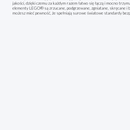
jakości, dzięki czemu za każdym razem łatwo się łączą i mocno trz
elementy LEGO® są zrzucane, podgrzewane, zgniatane, skręcane i 
możesz mieć pewność, że spełniają surowe światowe standardy bez