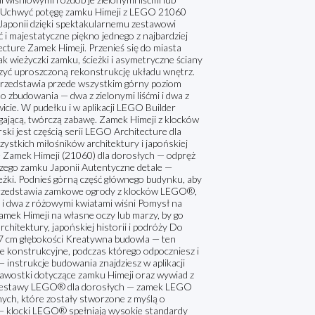
. Uchwyć potęgę zamku Himeji z LEGO 21060
Japonii dzięki spektakularnemu zestawowi
i majestatyczne piękno jednego z najbardziej
ture Zamek Himeji. Przenieś się do miasta
ak wieżyczki zamku, ścieżki i asymetryczne ściany
zyć uproszczoną rekonstrukcję układu wnętrz.
przedstawia przede wszystkim górny poziom
zbudowania — dwa z zielonymi liśćmi i dwa z
ie. W pudełku i w aplikacji LEGO Builder
ągającą, twórczą zabawę. Zamek Himeji z klocków
i jest częścią serii LEGO Architecture dla
zystkich miłośników architektury i japońskiej
 Zamek Himeji (21060) dla dorosłych — odpręż
szego zamku Japonii Autentyczne detale —
ieżki. Podnieś górną część głównego budynku, aby
przedstawia zamkowe ogrody z klocków LEGO®,
i i dwa z różowymi kwiatami wiśni Pomysł na
amek Himeji na własne oczy lub marzy, by go
hitektury, japońskiej historii i podróży Do
27 cm głębokości Kreatywna budowla — ten
e konstrukcyjne, podczas którego odpoczniesz i
— instrukcje budowania znajdziesz w aplikacji
kawostki dotyczące zamku Himeji oraz wywiad z
e zestawy LEGO® dla dorosłych — zamek LEGO
nych, które zostały stworzone z myślą o
 — klocki LEGO® spełniają wysokie standardy