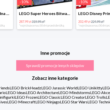
-
10
%
LEGO Super Heroes Bitwa powietrzna w super cenie
LEGO Disney Princess 43180 Zimowe święto w zamku Belli
202.49 zł
224.99 zł*
16.98 zł
rzed obniżką
*najniższa cena z 30 dni przed obniżką
Inne promocje
Sprawdź promocje innych sklepów
Zobacz inne kategorie
iends
LEGO BrickHeadz
LEGO Jurassic World
LEGO Unikitty
LEG
rio
LEGO Ideas
LEGO Architecture
LEGO Mindstorms
LEGO Akce
ifigurki
LEGO Frozen
LEGO Classic
LEGO Creator
LEGO Trolls
LE
ives
LEGO Minecraft
LEGO Ninjago
LEGO Star Wars
LEGO Techni