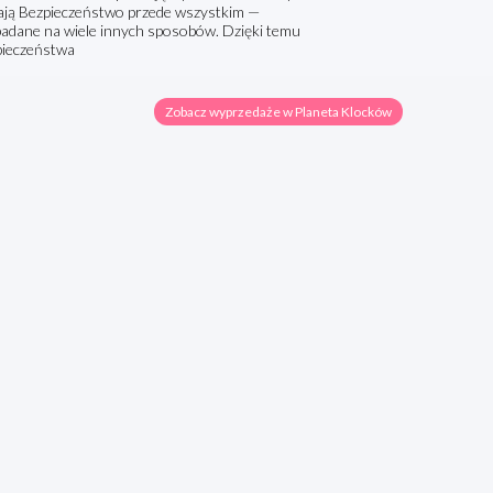
ymają Bezpieczeństwo przede wszystkim —
badane na wiele innych sposobów. Dzięki temu
pieczeństwa
Zobacz wyprzedaże w Planeta Klocków