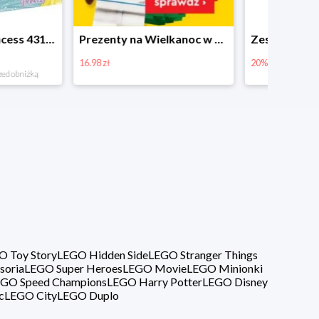
Prezenty na Wielkanoc w Planecie Klocków od 16,99 zł
Zestawy Bitbox LEGO Vidiyo w Planecie Klocków -20%
20%
40%
O Toy Story
LEGO Hidden Side
LEGO Stranger Things
soria
LEGO Super Heroes
LEGO Movie
LEGO Minionki
GO Speed Champions
LEGO Harry Potter
LEGO Disney
c
LEGO City
LEGO Duplo