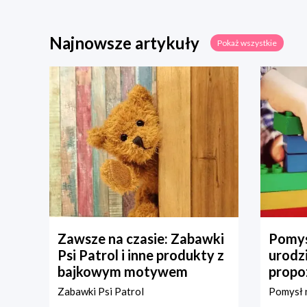
Najnowsze artykuły
Pokaż wszystkie
Zawsze na czasie: Zabawki
Pomys
Psi Patrol i inne produkty z
urodz
bajkowym motywem
propo
Zabawki Psi Patrol
Pomysł n