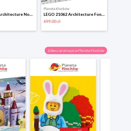
Planeta Klocków
LEGO 21061 Architecture Notre-Dame w Paryżu Lego
LEGO 21062 Architecture Fontanna di Trevi Lego
699.00 zł
Zobacz promocje w Planeta Klocków