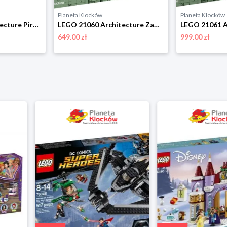
Planeta Klocków
Planeta Klocków
LEGO 21058 Architecture Piramida Cheopsa Lego
LEGO 21060 Architecture Zamek Himeji Lego
649.00 zł
999.00 zł