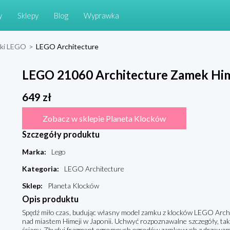
y
Sklepy
Blog
Wyprawka
cki LEGO
>
LEGO Architecture
LEGO 21060 Architecture Zamek Him
649
zł
Zobacz w sklepie Planeta Klocków
Szczegóły produktu
Marka
:
Lego
Kategoria
:
LEGO Architecture
Sklep
:
Planeta Klocków
Opis produktu
Spędź miło czas, budując własny model zamku z klocków LEGO Archi
nad miastem Himeji w Japonii. Uchwyć rozpoznawalne szczegóły, taki
ściany. Zbuduj fragment ogromnych ogrodów zamkowych z drzewami w