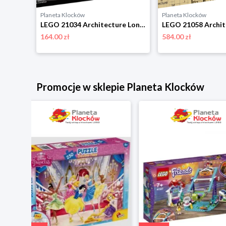
Planeta Klocków
Planeta Klocków
LEGO 21064 Architecture Paryż - miasto miłości Lego
LEGO 21034 Architecture Londyn Lego
164.00 zł
584.00 zł
niżką
Promocje w sklepie Planeta Klocków