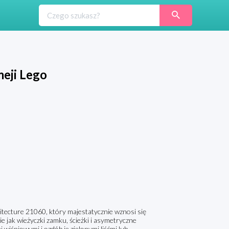
eji Lego
tecture 21060, który majestatycznie wznosi się
e jak wieżyczki zamku, ścieżki i asymetryczne
iśniowymi i ozdób je zielonymi liśćmi lub