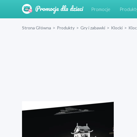
Promocje
Produkt
Strona Główna
>
Produkty
>
Gry i zabawki
>
Klocki
>
Klo