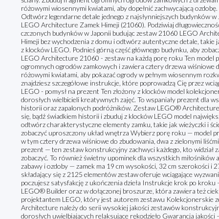
różowymi wiosennymi kwiatami, aby dopełnić zachwycającą ozdobę
Odtwórz legendarne detale jednego z najsłynniejszych budynków w 
LEGO Architecture Zamek Himeji (21060). Podziwiaj długowieczność 
czczonych budynków w Japonii budując zestaw 21060 LEGO Architec
Himeji bez wychodzenia z domu i odtwórz autentyczne detale, takie j
z klocków LEGO. Podnieś górną część głównego budynku, aby zobac
LEGO Architecture 21060 - zestaw na każdą porę roku Ten model 
ogromnych ogrodów zamkowych i zawiera cztery drzewa wiśniowe do 
różowymi kwiatami, aby pokazać ogrody w pełnym wiosennym rozkwic
znajdziesz szczegółowe instrukcje, które poprowadzą Cię przez wci
LEGO - pomysł na prezent Ten złożony z klocków model kolekcjonersk
dorosłych wielbicieli kreatywnych zajęć. To wspaniały prezent dla ws
historii oraz zapalonych podróżników. Zestaw LEGO® Architecture
się, bądź świadkiem historii i zbuduj z klocków LEGO model najwięk
odtwórz charakterystyczne elementy zamku, takie jak wieżyczki i śc
zobaczyć uproszczony układ wnętrza Wybierz porę roku — model 
w tym cztery drzewa wiśniowe do zbudowania, dwa z zielonymi liśćm
prezent — ten zestaw konstrukcyjny zachwyci każdego, kto widział z
zobaczyć. To również świetny upominek dla wszystkich miłośników arc
zabawy i ozdoby — zamek ma 19 cm wysokości, 32 cm szerokości i 
składający się z 2125 elementów zestaw oferuje wciągające wyzwani
poczujesz satysfakcję z ukończenia dzieła Instrukcje krok po kroku 
LEGO® Builder oraz w dołączonej broszurze, która zawiera też cie
projektantem LEGO, który jest autorem zestawu Kolekcjonerski
Architecture należy do serii wysokiej jakości zestawów konstrukcyj
dorosłych uwielbiających relaksujące rękodzieło Gwarancja jakości