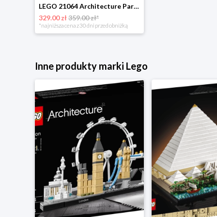
LEGO 21064 Architecture Paryż - miasto miłości Lego
329.00 zł
359.00 zł*
*najniższa cena z 30 dni przed obniżką
Inne produkty marki Lego