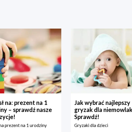
ł na: prezent na 1
Jak wybrać najlepszy
iny – sprawdź nasze
gryzak dla niemowla
zycje!
Sprawdź!
a prezent na 1 urodziny
Gryzaki dla dzieci