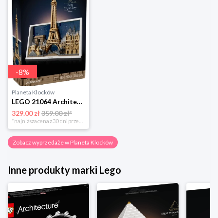
-
8
%
Planeta Klocków
LEGO 21064 Architecture Paryż - miasto miłości Lego
329.00 zł
359.00 zł*
*najniższa cena z 30 dni przed obniżką
Zobacz wyprzedaże w Planeta Klocków
Inne produkty marki Lego