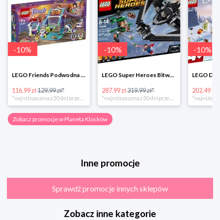
-
10
%
-
10
%
-
10
%
LEGO Friends Podwodna Frajda w super cenie
LEGO Super Heroes Bitwa powietrzna w super cenie
116.99 zł
129.99 zł*
287.99 zł
319.99 zł*
202.49 zł
*najniższa cena z 30 dni przed obniżką
*najniższa cena z 30 dni przed obniżką
Zobacz promocje w Planeta Klocków
Inne promocje
Sprawdź promocje innych sklepów
Zobacz inne kategorie