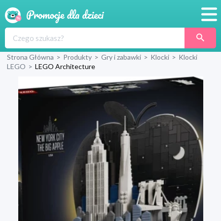
Promocje
Strona Główna
>
Produkty
>
Gry i zabawki
>
Klocki
>
Klocki
Produkty
LEGO
>
LEGO Architecture
Sklepy
Blog
Wyprawka