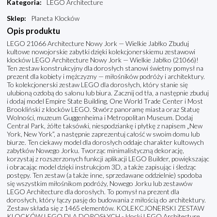
Kategoria
:
LEGO Architecture
Sklep
:
Planeta Klocków
Opis produktu
LEGO 21066 Architecture Nowy Jork — Wielkie Jabłko Zbuduj
kultowe nowojorskie zabytki dzięki kolekcjonerskiemu zestawowi
klocków LEGO Architecture Nowy Jork — Wielkie Jabłko (21066)!
Ten zestaw konstrukcyjny dla dorosłych stanowi świetny pomysł na
prezent dla kobiety i mężczyzny — miłośników podróży i architektury.
To kolekcjonerski zestaw LEGO dla dorosłych, który stanie się
ulubioną ozdobą do salonu lub biura. Zacznij od tła, a następnie zbuduj
i dodaj model Empire State Building, One World Trade Center i Most
Brookliński z klocków LEGO. Stwórz panoramę miasta oraz Statuę
Wolności, muzeum Guggenheima i Metropolitan Museum. Dodaj
Central Park, żółte taksówki, niespodziankę i płytkę z napisem „New
York, New York”, a następnie zaprezentuj całość w swoim domu lub
biurze. Ten ciekawy model dla dorosłych oddaje charakter kultowych
zabytków Nowego Jorku. Tworząc minimalistyczną dekorację,
korzystaj z rozszerzonych funkcji aplikacji LEGO Builder, powiększając
i obracając model dzięki instrukcjom 3D, a także zapisując i śledząc
postępy. Ten zestaw (a także inne, sprzedawane oddzielnie) spodoba
się wszystkim miłośnikom podróży, Nowego Jorku lub zestawów
LEGO Architecture dla dorosłych. To pomysł na prezent dla
dorosłych, który łączy pasję do budowania z miłością do architektury.
Zestaw składa się z 1465 elementów. KOLEKCJONERSKI ZESTAW
KLOCKÓW LEGO DLA DOROSŁYCH - klocki LEGO Architecture