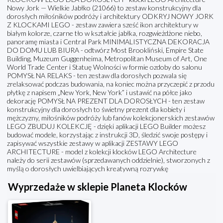
Nowy Jork — Wielkie Jabłko (21066) to zestaw konstrukcyjny dla
dorosłych miłośników podróży i architektury ODKRYJ NOWY JORK
Z KLOCKAMI LEGO - zestaw zawiera sześć ikon architektury w
białym kolorze, czarne tło w kształcie jabłka, rozgwieżdżone niebo,
panoramę miasta i Central Park MINIMALISTYCZNA DEKORACJA
DO DOMU LUB BIURA - odtwórz Most Brookliński, Empire State
Building, Muzeum Guggenheima, Metropolitan Museum of Art, One
World Trade Center i Statuę Wolności w formie ozdoby do salonu
POMYSŁ NA RELAKS - ten zestaw dla dorosłych pozwala się
zrelaksować podczas budowania, na koniec można przyczepić z przodu
płytkę z napisem „New York, New York” i ustawić na półce jako
dekorację POMYSŁ NA PREZENT DLA DOROSŁYCH - ten zestaw
konstrukcyjny dla dorosłych to świetny prezent dla kobiety i
mężczyzny, miłośników podróży lub fanów kolekcjonerskich zestawów
LEGO ZBUDUJ KOLEKCJĘ - dzięki aplikacji LEGO Builder możesz
budować modele, korzystając z instrukcji 3D, śledzić swoje postępy i
zapisywać wszystkie zestawy w aplikacji ZESTAWY LEGO
ARCHITECTURE - model z kolekcji klocków LEGO Architecture
należy do serii zestawów (sprzedawanych oddzielnie), stworzonych z
myślą o dorosłych uwielbiających kreatywną rozrywkę
Wyprzedaże w sklepie Planeta Klocków