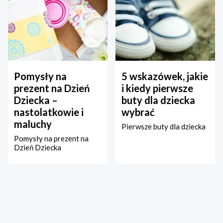
Pomysły na
5 wskazówek, jakie
prezent na Dzień
i kiedy pierwsze
Dziecka –
buty dla dziecka
nastolatkowie i
wybrać
maluchy
Pierwsze buty dla dziecka
Pomysły na prezent na
Dzień Dziecka