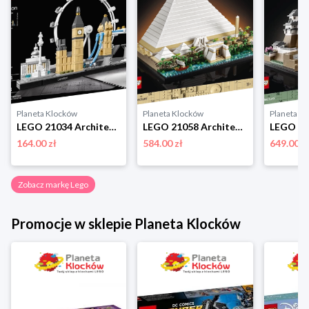
Planeta Klocków
Planeta Klocków
Planeta K
LEGO 21034 Architecture Londyn Lego
LEGO 21058 Architecture Piramida Cheopsa Lego
164.00 zł
584.00 zł
649.00 z
Zobacz markę Lego
Promocje w sklepie Planeta Klocków