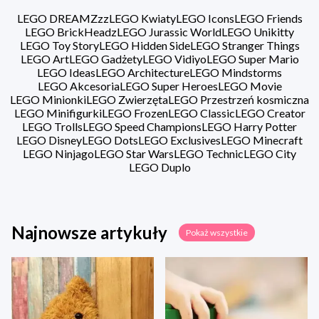
LEGO DREAMZzz
LEGO Kwiaty
LEGO Icons
LEGO Friends
LEGO BrickHeadz
LEGO Jurassic World
LEGO Unikitty
LEGO Toy Story
LEGO Hidden Side
LEGO Stranger Things
LEGO Art
LEGO Gadżety
LEGO Vidiyo
LEGO Super Mario
LEGO Ideas
LEGO Architecture
LEGO Mindstorms
LEGO Akcesoria
LEGO Super Heroes
LEGO Movie
LEGO Minionki
LEGO Zwierzęta
LEGO Przestrzeń kosmiczna
LEGO Minifigurki
LEGO Frozen
LEGO Classic
LEGO Creator
LEGO Trolls
LEGO Speed Champions
LEGO Harry Potter
LEGO Disney
LEGO Dots
LEGO Exclusives
LEGO Minecraft
LEGO Ninjago
LEGO Star Wars
LEGO Technic
LEGO City
LEGO Duplo
Najnowsze artykuły
Pokaż wszystkie