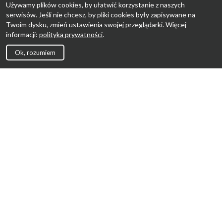
Używamy plików cookies, by ułatwić korzystanie z naszych
serwisów. Jeśli nie chcesz, by pliki cookies były zapisywane na
Twoim dysku, zmień ustawienia swojej przeglądarki. Więcej
informacji:
polityka prywatności
.
Ok, rozumiem
Strona Główna
Promocje