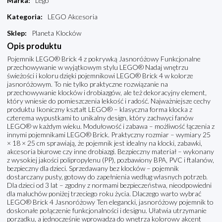
Marka
:
Lego
Kategoria
:
LEGO Akcesoria
Sklep
:
Planeta Klocków
Opis produktu
Pojemnik LEGO® Brick 4 z pokrywką Jasnoróżowy Funkcjonalne
przechowywanie w wyjątkowym stylu LEGO® Nadaj wnętrzu
świeżości i koloru dzięki pojemnikowi LEGO® Brick 4 w kolorze
jasnoróżowym. To nie tylko praktyczne rozwiązanie na
przechowywanie klocków i drobiazgów, ale też dekoracyjny element,
który wniesie do pomieszczenia lekkość i radość. Najważniejsze cechy
produktu Ikoniczny kształt LEGO® – klasyczna forma klocka z
czterema wypustkami to unikalny design, który zachwyci fanów
LEGO® w każdym wieku. Modułowość i zabawa – możliwość łączenia z
innymi pojemnikami LEGO® Brick. Praktyczny rozmiar – wymiary 25
× 18 × 25 cm sprawiają, że pojemnik jest idealny na klocki, zabawki,
akcesoria biurowe czy inne drobiazgi. Bezpieczny materiał – wykonany
z wysokiej jakości polipropylenu (PP), pozbawiony BPA, PVC i ftalanów,
bezpieczny dla dzieci. Sprzedawany bez klocków – pojemnik
dostarczany pusty, gotowy do zapełnienia według własnych potrzeb.
Dla dzieci od 3 lat – zgodny z normami bezpieczeństwa, nieodpowiedni
dla maluchów poniżej trzeciego roku życia. Dlaczego warto wybrać
LEGO® Brick 4 Jasnoróżowy Ten elegancki, jasnoróżowy pojemnik to
doskonałe połączenie funkcjonalności i designu. Ułatwia utrzymanie
porządku, a jednocześnie wprowadza do wnętrza kolorowy akcent