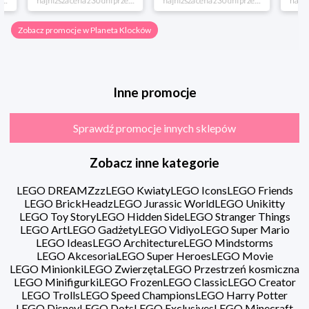
*najniższa cena z 30 dni przed obniżką
*najniższa cena z 30 dni przed obniżką
Zobacz promocje w Planeta Klocków
Inne promocje
Sprawdź promocje innych sklepów
Zobacz inne kategorie
LEGO DREAMZzz
LEGO Kwiaty
LEGO Icons
LEGO Friends
LEGO BrickHeadz
LEGO Jurassic World
LEGO Unikitty
LEGO Toy Story
LEGO Hidden Side
LEGO Stranger Things
LEGO Art
LEGO Gadżety
LEGO Vidiyo
LEGO Super Mario
LEGO Ideas
LEGO Architecture
LEGO Mindstorms
LEGO Akcesoria
LEGO Super Heroes
LEGO Movie
LEGO Minionki
LEGO Zwierzęta
LEGO Przestrzeń kosmiczna
LEGO Minifigurki
LEGO Frozen
LEGO Classic
LEGO Creator
LEGO Trolls
LEGO Speed Champions
LEGO Harry Potter
LEGO Disney
LEGO Dots
LEGO Exclusives
LEGO Minecraft