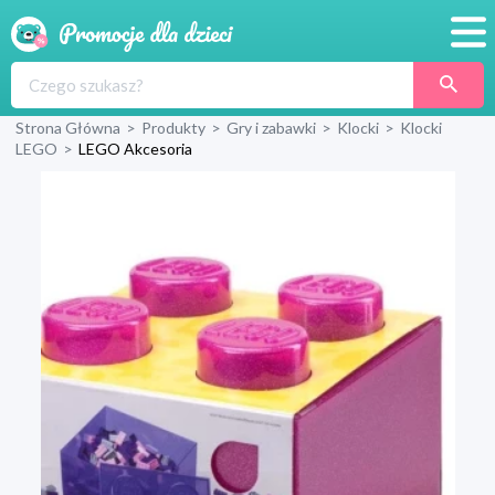
Promocje
Strona Główna
>
Produkty
>
Gry i zabawki
>
Klocki
>
Klocki
Produkty
LEGO
>
LEGO Akcesoria
Sklepy
Blog
Wyprawka