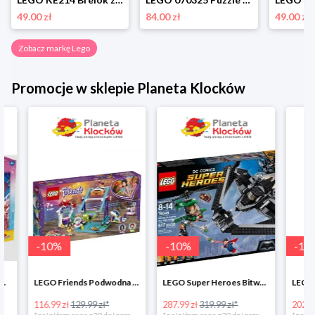
49.00 zł
84.00 zł
49.00 zł
Zobacz markę Lego
Promocje w sklepie Planeta Klocków
-
10
%
-
10
%
-
10
%
LEGO Friends Podwodna Frajda w super cenie
LEGO Super Heroes Bitwa powietrzna w super cenie
116.99 zł
129.99 zł*
287.99 zł
319.99 zł*
202.49 zł