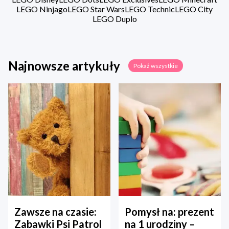
LEGO Ninjago
LEGO Star Wars
LEGO Technic
LEGO City
LEGO Duplo
Najnowsze artykuły
Pokaż wszystkie
Zawsze na czasie:
Pomysł na: prezent
Zabawki Psi Patrol
na 1 urodziny –