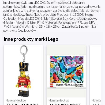
inspirowany światem LEGO®. Dzięki możliwości układania
pojemników jeden na drugim oraz łączenia ich ze sobą, porządkowanie
zamienia się w kreatywną zabawę – zarówno dla dzieci, jak i dorosłych
fanów klocków. Specyfikacja produktu Producent: LEGO® Home
Collection Model: LEGO® Brick 4 Storage Box Kolor: Jasnoróżowy
(Medium Violet / Glitter Pink) Materiał: Polipropylen (PP), bez BPA,
PVC i ftalanów Wymiary: 25 × 18 × 25 cm Zawartość: 1 pojemnik z
pokrywką (bez klocków)
Inne produkty marki Lego
Planeta Klocków
Planeta Klocków
Planeta K
LEGO KE214 Brelok z latarką Dziadek do orzechów Lego
LEGO 070325 Puzzle Butterflies & Blooms (1000 elementów) Lego