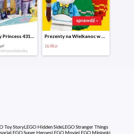
Prezenty na Wielkanoc w Planecie Klocków od 16,99 zł
Zestawy Bitbox LEGO Vidiyo w Planecie Klocków -20%
20%
40%
O Toy Story
LEGO Hidden Side
LEGO Stranger Things
soria
LEGO Super Heroes
LEGO Movie
LEGO Minionki