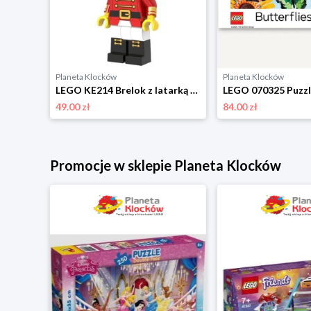
Planeta Klocków
Planeta Klocków
LEGO 67429 Puzzle Pet Pals (1000 elementów) Lego
LEGO KE214 Brelok z latarką Dziadek do orzechów Lego
49.00 zł
84.00 zł
Promocje w sklepie Planeta Klocków