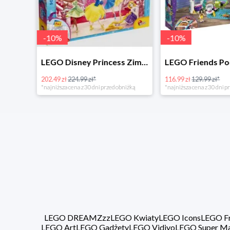
-
10
%
-
10
%
LEGO Disney Princess Zimowe święto w zamku Belli w super cenie
LEGO Friends Podwodna Frajda w super cenie
116.99 zł
129.99 zł*
287.99 zł
319.99 zł*
niżką
*najniższa cena z 30 dni przed obniżką
*najniższa cena z 30 dni p
LEGO DREAMZzz
LEGO Kwiaty
LEGO Icons
LEGO Fr
LEGO Art
LEGO Gadżety
LEGO Vidiyo
LEGO Super Ma