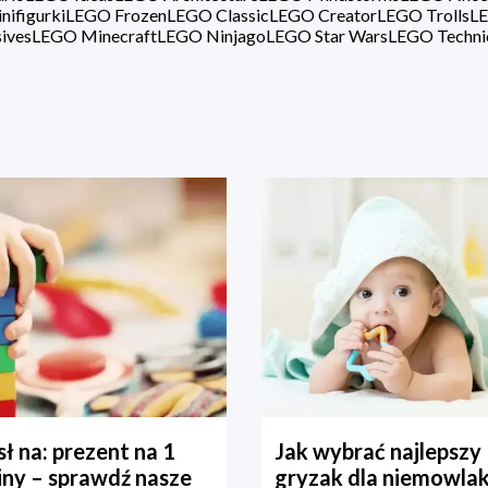
ifigurki
LEGO Frozen
LEGO Classic
LEGO Creator
LEGO Trolls
LE
ives
LEGO Minecraft
LEGO Ninjago
LEGO Star Wars
LEGO Techni
ł na: prezent na 1
Jak wybrać najlepszy
iny – sprawdź nasze
gryzak dla niemowla