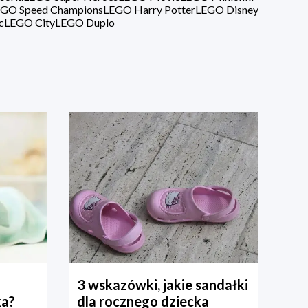
GO Speed Champions
LEGO Harry Potter
LEGO Disney
c
LEGO City
LEGO Duplo
3 wskazówki, jakie sandałki
ka?
dla rocznego dziecka