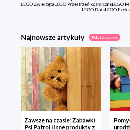
LEGO Zwierzęta
LEGO Przestrzeń kosmiczna
LEGO Min
LEGO Dots
LEGO Exclus
Najnowsze artykuły
Pokaż wszystkie
Zawsze na czasie: Zabawki
Pomys
Psi Patrol i inne produkty z
urodz