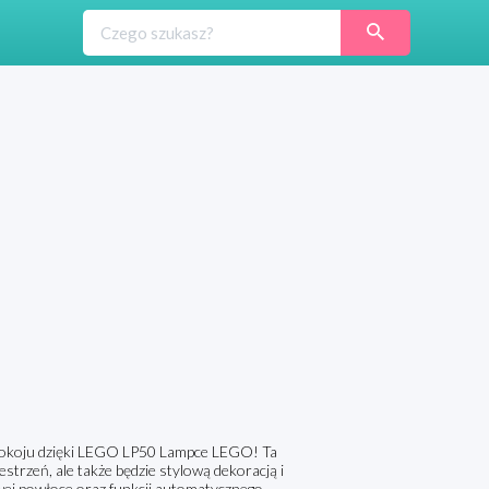
okoju dzięki LEGO LP50 Lampce LEGO! Ta
strzeń, ale także będzie stylową dekoracją i
owej powłoce oraz funkcji automatycznego