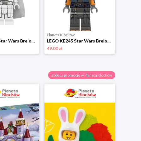
Planeta Klocków
Planeta K
LEGO KE247 Star Wars Brelok latarka LED Jedi Vader Lego
LEGO KE245 Star Wars Brelok latarka LED Ashoka Tano Lego
49.00 zł
49.00 zł
Zobacz promocje w Planeta Klocków