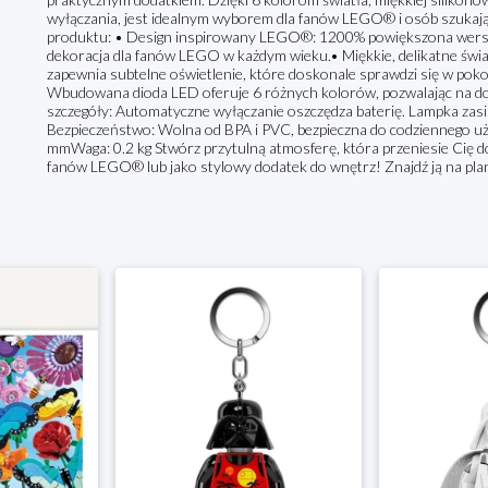
wyłączania, jest idealnym wyborem dla fanów LEGO® i osób szukaj
produktu: • Design inspirowany LEGO®: 1200% powiększona wersj
dekoracja dla fanów LEGO w każdym wieku.• Miękkie, delikatne świa
zapewnia subtelne oświetlenie, które doskonale sprawdzi się w poko
Wbudowana dioda LED oferuje 6 różnych kolorów, pozwalając na do
szczegóły: Automatyczne wyłączanie oszczędza baterię. Lampka zasil
Bezpieczeństwo: Wolna od BPA i PVC, bezpieczna do codziennego uż
mmWaga: 0.2 kg Stwórz przytulną atmosferę, która przeniesie Cię do
fanów LEGO® lub jako stylowy dodatek do wnętrz! Znajdź ją na pla