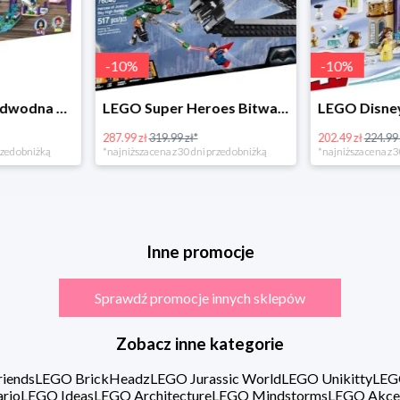
-
10
%
LEGO Super Heroes Bitwa powietrzna w super cenie
LEGO Disney Princess 43180 Zimowe święto w zamku Belli
202.49 zł
224.99 zł*
16.98 zł
rzed obniżką
*najniższa cena z 30 dni przed obniżką
Inne promocje
Sprawdź promocje innych sklepów
Zobacz inne kategorie
iends
LEGO BrickHeadz
LEGO Jurassic World
LEGO Unikitty
LEG
rio
LEGO Ideas
LEGO Architecture
LEGO Mindstorms
LEGO Akce