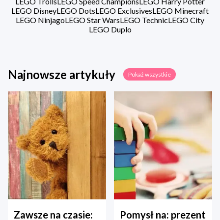
LEGO Trolls
LEGO Speed Champions
LEGO Harry Potter
LEGO Disney
LEGO Dots
LEGO Exclusives
LEGO Minecraft
LEGO Ninjago
LEGO Star Wars
LEGO Technic
LEGO City
LEGO Duplo
Najnowsze artykuły
Pokaż wszystkie
Zawsze na czasie:
Pomysł na: prezent