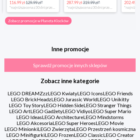
116.99 zł
129.99 zł*
287.99 zł
319.99 zł*
202.49 zł
*najniższa cena z 30 dni przed obniżką
*najniższa cena z 30 dni przed obniżką
Zobacz promocje w Planeta Klocków
Inne promocje
Sprawdź promocje innych sklepów
Zobacz inne kategorie
LEGO DREAMZzz
LEGO Kwiaty
LEGO Icons
LEGO Friends
LEGO BrickHeadz
LEGO Jurassic World
LEGO Unikitty
LEGO Toy Story
LEGO Hidden Side
LEGO Stranger Things
LEGO Art
LEGO Gadżety
LEGO Vidiyo
LEGO Super Mario
LEGO Ideas
LEGO Architecture
LEGO Mindstorms
LEGO Akcesoria
LEGO Super Heroes
LEGO Movie
LEGO Minionki
LEGO Zwierzęta
LEGO Przestrzeń kosmiczna
LEGO Minifigurki
LEGO Frozen
LEGO Classic
LEGO Creator