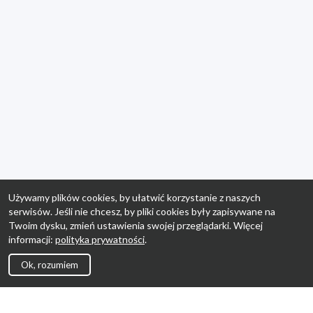
Używamy plików cookies, by ułatwić korzystanie z naszych
serwisów. Jeśli nie chcesz, by pliki cookies były zapisywane na
Twoim dysku, zmień ustawienia swojej przeglądarki. Więcej
informacji:
polityka prywatności
.
Ok, rozumiem