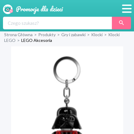
Promocje
Strona Główna
>
Produkty
>
Gry i zabawki
>
Klocki
>
Klocki
Produkty
LEGO
>
LEGO Akcesoria
Sklepy
Blog
Wyprawka