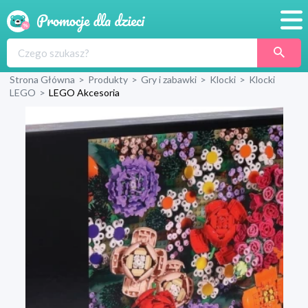
Promocje
Strona Główna
>
Produkty
>
Gry i zabawki
>
Klocki
>
Klocki
Produkty
LEGO
>
LEGO Akcesoria
Sklepy
Blog
Wyprawka