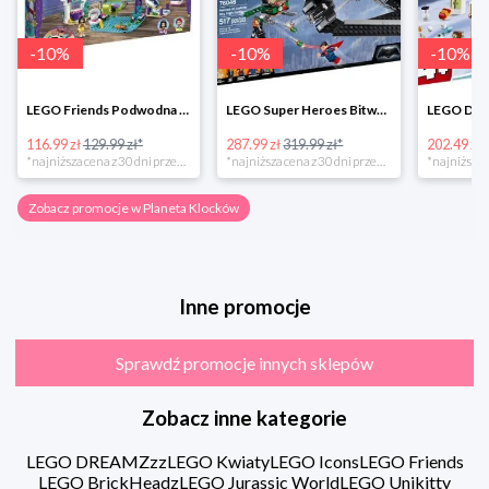
-
10
%
-
10
%
-
10
%
LEGO Friends Podwodna Frajda w super cenie
LEGO Super Heroes Bitwa powietrzna w super cenie
116.99 zł
129.99 zł*
287.99 zł
319.99 zł*
202.49 zł
*najniższa cena z 30 dni przed obniżką
*najniższa cena z 30 dni przed obniżką
Zobacz promocje w Planeta Klocków
Inne promocje
Sprawdź promocje innych sklepów
Zobacz inne kategorie
LEGO DREAMZzz
LEGO Kwiaty
LEGO Icons
LEGO Friends
LEGO BrickHeadz
LEGO Jurassic World
LEGO Unikitty