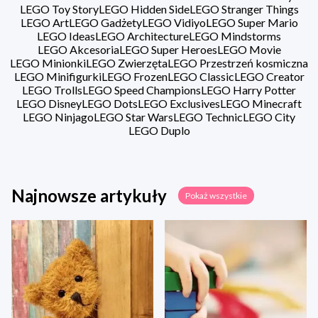
LEGO Toy Story
LEGO Hidden Side
LEGO Stranger Things
LEGO Art
LEGO Gadżety
LEGO Vidiyo
LEGO Super Mario
LEGO Ideas
LEGO Architecture
LEGO Mindstorms
LEGO Akcesoria
LEGO Super Heroes
LEGO Movie
LEGO Minionki
LEGO Zwierzęta
LEGO Przestrzeń kosmiczna
LEGO Minifigurki
LEGO Frozen
LEGO Classic
LEGO Creator
LEGO Trolls
LEGO Speed Champions
LEGO Harry Potter
LEGO Disney
LEGO Dots
LEGO Exclusives
LEGO Minecraft
LEGO Ninjago
LEGO Star Wars
LEGO Technic
LEGO City
LEGO Duplo
Najnowsze artykuły
Pokaż wszystkie