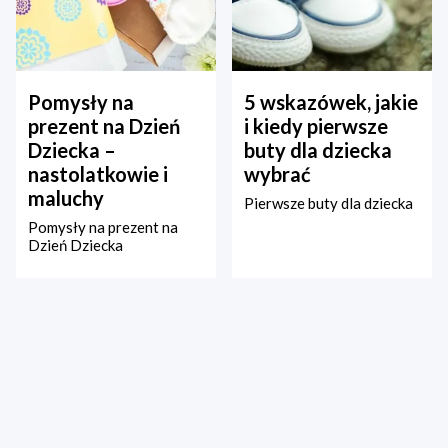
Pomysły na
5 wskazówek, jakie
prezent na Dzień
i kiedy pierwsze
Dziecka –
buty dla dziecka
nastolatkowie i
wybrać
maluchy
Pierwsze buty dla dziecka
Pomysły na prezent na
Dzień Dziecka