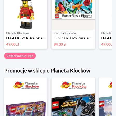
Planeta Klocków
Planeta Klocków
Planeta K
LEGO KE214 Brelok z latarką Dziadek do orzechów Lego
LEGO 070325 Puzzle Butterflies & Blooms (1000 elementów) Lego
49.00 zł
84.00 zł
49.00 zł
Zobacz markę Lego
Promocje w sklepie Planeta Klocków