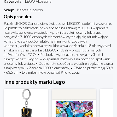
Kategoria
:
LEGO Akcesoria
Sklep
:
Planeta Klocków
Opis produktu
Puzzle LEGO® Zanurz się w świat puzzli LEGO® i podejmij wyzwanie.
Te puzzle to całkowicie nowy sposób na zabawę z LEGO i wspaniała
rozrywka zarówno w pojedynkę, jak i dla całej rodziny lub grupy
przyjaciół. Z 1000 drobnych elementów wyłaniają się zdumiewające
konstrukcje z klocków: ulubione minifigurki, zdobywcy
kosmosu, wielokolorowa tęcza, klockowa lodziarnia z 18 niezwykłymi
smakami i feeria barw farb LEGO. • Idealny prezent dla małych i
dużych fanów LEGO, • Rozbudza wyobraźnie, rozwija myślenie i
funkcje konstrukcyjne, • Wspaniała rozrywka na rodzinne spotkanie,
urodziny lub wyjazd, • Doskonały sposób na wspólne spędzanie czasu
z najbliższymi, • Zawiera 1000 elementów, • Złożone puzzle mają 50,8
x 63,5 cm • Dla miłośników puzzli od 9 roku życia
Inne produkty marki Lego