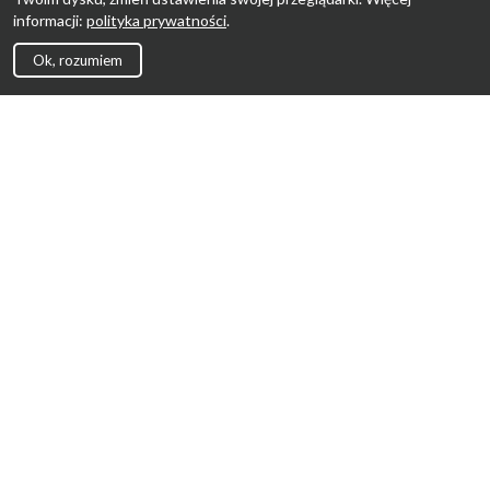
informacji:
polityka prywatności
.
Ok, rozumiem
Strona Główna
Promocje
Sklepy