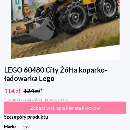
LEGO 60480 City Żółta koparko-
ładowarka Lego
114
zł
124
zł
*
* najniższa cena z 30 dni przed obniżką
Zobacz w sklepie Planeta Klocków
Szczegóły produktu
Marka
:
Lego