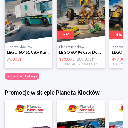
-
5
%
-
4
%
Planeta Klocków
Planeta Klocków
Planeta K
LEGO 60451 City Karetka pogotowia Lego
LEGO 60496 City Dostawa pizzy z pojazdami Lego
79.00 zł
199.00 zł
209.00 zł*
499.00 z
*najniższa cena z 30 dni przed obniżką
Zobacz markę Lego
Promocje w sklepie Planeta Klocków