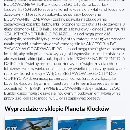
BUDOWLANE W TOKU - klocki LEGO City Żółta koparko-
ładowarka (60480) to zabawka konstrukcyjna dla 7-latka, chłopca lub
dziewczynki, którzy lubią zabawkowe pojazdy budowlane
BUDOWANIE I ZABAWA - zestaw pozwala na zbudowanie
zabawkowej koparko-ładowarki i przenośnej toalety, a także zawiera 3
głazy, elementy LEGO imitujące gruz, zabawkowy klejnot i 2 minifigurki
REALISTYCZNE FUNKCJE POJAZDU - dzieci mogą podnieść
wysięgnik, przechylić łyżkę, rozłożyć stabilizatory i obsługiwać zwrotne
ramię koparki, a także otworzyć komorę silnika AKCESORIA DO
ZABAWY W ODGRYWANIE RÓL - dzieci mogą rozbić głaz za pomocą
koparki, aby odkryć zabawkowy klejnot i wymyślać rozmaite historie z
akcesoriami, takimi jak znak, łopata i kilof POMYSŁ NA PREZENT DLA
DZIECI - to świetny prezent urodzinowy lub świąteczny dla chłopca
lub dziewczynki w wieku od 7 lat, którzy uwielbiają maszyny budowlane
i zabawki konstrukcyjne WIĘCEJ ZESTAWÓW LEGO CITY DO
ODKRYCIA - dzieci mogą poszerzyć możliwości zabawy, łącząc tę
koparko-ładowarkę z innymi zestawami z tej serii (sprzedawanymi
oddzielnie) INTERAKTYWNE BUDOWANIE - dzięki aplikacji LEGO
Builder dzieci mogą cieszyć się intuicyjnym budowaniem. Mogą w niej
przybliżać i obracać model w 3D oraz zapisywać postępy
Wyprzedaże w sklepie Planeta Klocków