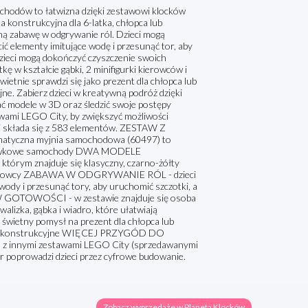
odów to łatwizna dzięki zestawowi klocków
onstrukcyjna dla 6-latka, chłopca lub
wną zabawę w odgrywanie ról. Dzieci mogą
ić elementy imitujące wodę i przesunąć tor, aby
dzieci mogą dokończyć czyszczenie swoich
w kształcie gąbki, 2 minifigurki kierowców i
ietnie sprawdzi się jako prezent dla chłopca lub
ne. Zabierz dzieci w kreatywną podróż dzięki
cać modele w 3D oraz śledzić swoje postępy
awami LEGO City, by zwiększyć możliwości
ci składa się z 583 elementów. ZESTAW Z
yczna myjnia samochodowa (60497) to
ą zabawkowe samochody DWA MODELE
rym znajduje się klasyczny, czarno-żółty
rki kierowcy ZABAWA W ODGRYWANIE RÓL - dzieci
ody i przesunąć tory, aby uruchomić szczotki, a
W GOTOWOŚCI - w zestawie znajduje się osoba
 walizka, gąbka i wiadro, które ułatwiają
ietny pomysł na prezent dla chłopca lub
bawki konstrukcyjne WIĘCEJ PRZYGÓD DO
l z innymi zestawami LEGO City (sprzedawanymi
poprowadzi dzieci przez cyfrowe budowanie.
Zobacz wyprzedaże w Planeta Klocków