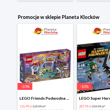
Promocje w sklepie Planeta Klocków
-
10
%
-
10
%
LEGO Disney Princess Zimowe święto w zamku Belli w super cenie
LEGO Friends Podwodna Frajda w super cenie
116.99 zł
129.99 zł*
287.99 zł
319.99 zł*