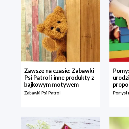
Zawsze na czasie: Zabawki
Pomys
Psi Patrol i inne produkty z
urodz
bajkowym motywem
propo
Zabawki Psi Patrol
Pomysł n