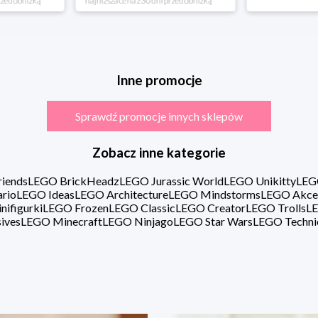
rzed obniżką
*najniższa cena z 30 dni przed obniżką
Inne promocje
Sprawdź promocje innych sklepów
Zobacz inne kategorie
iends
LEGO BrickHeadz
LEGO Jurassic World
LEGO Unikitty
LEG
rio
LEGO Ideas
LEGO Architecture
LEGO Mindstorms
LEGO Akce
ifigurki
LEGO Frozen
LEGO Classic
LEGO Creator
LEGO Trolls
LE
ives
LEGO Minecraft
LEGO Ninjago
LEGO Star Wars
LEGO Techni