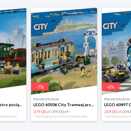
-
7
%
-
6
%
Planeta Klocków
Planeta Klocków
LEGO 60511 City Retro pociąg z lokomotywą parową Lego
LEGO 60506 City Tramwaj przy plaży Lego
279.00 zł
299.00 zł*
219.00 zł
234.
rzed obniżką
*najniższa cena z 30 dni przed obniżką
*najniższa cena z 3