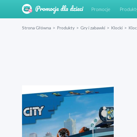
Promocje
Produkt
Strona Główna
>
Produkty
>
Gry i zabawki
>
Klocki
>
Klo