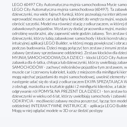
LEGO 60497 City Automatyczna myjnia samochodowa Mycie samoch
LEGO City Automatyczna myjnia samochodowa (60497). Ta zabawka k
dziewczynki, ma wiele fajnych funkcji, które pozwalają na interakty
wprowadzić muscle cara lub fajny kabriolet do wnętrza myjni, wypuśc
obrócić szczotki. Model ma również stację z odkurzaczem, w której 
zabawkowych pojazdów. Wystarczy dodać pracownika myjni, maskotkę 
odrobinę wyobraźni, aby zapewnić wiele godzin zabawy. Ten zestaw św
dziewczynki, którzy lubią zabawkowe samochody i klocki konstrukcyj
intuicyjnej aplikacji LEGO Builder, w której mogą powiększać i obra
podczas budowania. Dzieci mogą połączyć ten zestaw z innymi zest
zabawy (zestawy sprzedawane oddzielnie). Zestaw klocków dla dzie
MYJNIĄ SAMOCHODOWĄ DLA DZIECI - klocki LEGO City Automat
zabawka dla 6-latka, chłopca lub dziewczynki, którzy uwielbiaj
SAMOCHODÓW - zachwyć miłośników pojazdów tym zestawem, w któ
muscle car i czerwony kabriolet, każdy z miejscem dla minifigu
mogą wjechać pojazdami do myjni samochodowej, uwolnić elementy w
następnie udać się do stacji z odkurzaczem EKIPA SPRZĄTAJĄCA 
z obsługi, maskotka w kształcie gąbki i 2 minifigurki klientów, a także
odgrywanie ról POMYSŁ NA PREZENT DLA DZIECI - ten zestaw to św
dziewczynki w wieku od 6 lat, którzy uwielbiają samochody i za
ODKRYCIA - możliwości zabawy można poszerzyć, łącząc ten mode
oddzielnie) INTERAKTYWNE INSTRUKCJE - aplikacja LEGO Builder 
Mogą w niej oglądać modele w 3D oraz śledzić postępy