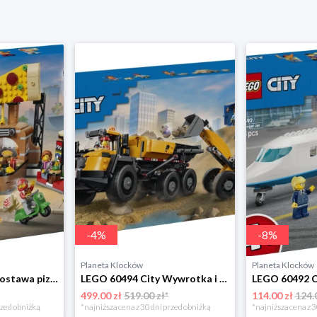
-
4
%
-
8
%
Planeta Klocków
Planeta Klocków
LEGO 60496 City Dostawa pizzy z pojazdami Lego
LEGO 60494 City Wywrotka i ładowarka czołowa Lego
499.00 zł
519.00 zł*
114.00 zł
124.
rzed obniżką
*najniższa cena z 30 dni przed obniżką
*najniższa cena z 3