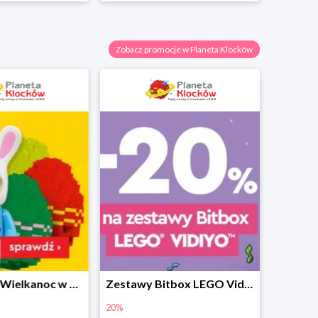
Zobacz promocje w Planeta Klocków
Prezenty na Wielkanoc w Planecie Klocków od 16,99 zł
Zestawy Bitbox LEGO Vidiyo w Planecie Klocków -20%
20%
40%