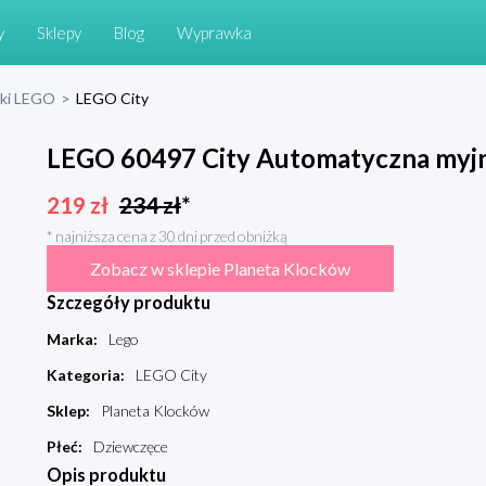
y
Sklepy
Blog
Wyprawka
cki LEGO
>
LEGO City
LEGO 60497 City Automatyczna myj
219
zł
234
zł
*
* najniższa cena z 30 dni przed obniżką
Zobacz w sklepie Planeta Klocków
Szczegóły produktu
Marka
:
Lego
Kategoria
:
LEGO City
Sklep
:
Planeta Klocków
Płeć
:
Dziewczęce
Opis produktu