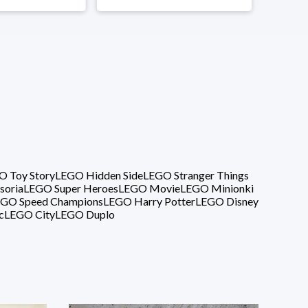
O Toy Story
LEGO Hidden Side
LEGO Stranger Things
soria
LEGO Super Heroes
LEGO Movie
LEGO Minionki
GO Speed Champions
LEGO Harry Potter
LEGO Disney
c
LEGO City
LEGO Duplo