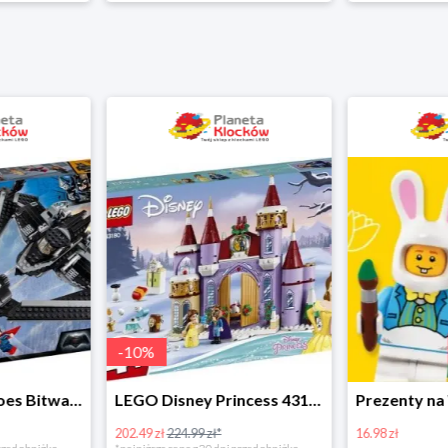
-
10
%
LEGO Super Heroes Bitwa powietrzna w super cenie
LEGO Disney Princess 43180 Zimowe święto w zamku Belli
202.49 zł
224.99 zł*
16.98 zł