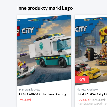
Inne produkty marki Lego
-
5
%
Planeta Klocków
Planeta Klocków
LEGO 30640 City Samochód wyścigowy Lego
LEGO 60451 City Karetka pogotowia Lego
79.00 zł
199.00 zł
209.00 zł*
*najniższa cena z 30 dni p