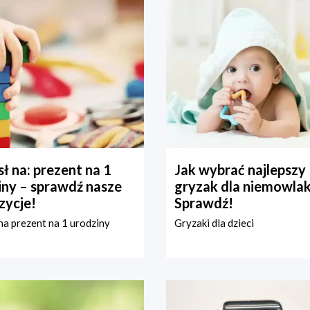
ł na: prezent na 1
Jak wybrać najlepszy
iny – sprawdź nasze
gryzak dla niemowla
zycje!
Sprawdź!
a prezent na 1 urodziny
Gryzaki dla dzieci