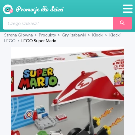
Promocje
Strona Główna
>
Produkty
>
Gry i zabawki
>
Klocki
>
Klocki
Produkty
LEGO
>
LEGO Super Mario
Sklepy
Blog
Wyprawka