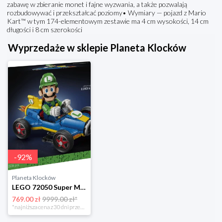
zabawę w zbieranie monet i fajne wyzwania, a także pozwalają
rozbudowywać i przekształcać poziomy• Wymiary — pojazd z Mario
Kart™ w tym 174-elementowym zestawie ma 4 cm wysokości, 14 cm
długości i 8 cm szerokości
Wyprzedaże w sklepie Planeta Klocków
-
92
%
Planeta Klocków
LEGO 72050 Super Mario Mario Kart - Luigi i Mach 8 Lego
769.00 zł
9999.00 zł*
*najniższa cena z 30 dni przed obniżką