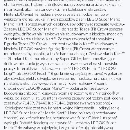
startu wyścigu, trąbienia, driftowania, szybowania oraz wskakiwania
na znacznik akcji na stanowisku. Ten kolekcjonerski zestaw
Nintendo® świetnie nadaje się do zabawy samodzielnej lub w
większym gronie. Szukaj innych pojazdów z serii LEGO Super Mario:
Mario Kart (sprzedawanych osobno), aby odgrywać rozmaite wyścigi.•
Zestaw LEGO® Super Mario™ — dołącz do Toada (Pit Crew) podczas
wyścigów, driftowania i szybowania zbudowanym z klocków modelem
Standard Karta z Mario Kart™. Zestaw zawiera też stanowisko•
Figurka Toada (Pit Crew) — ten zestaw Mario Kart™ zbudowany z
klocków LEGO® zawiera figurkę Toada (Pit Crew) w czerwonym
mundurze ekipy padoku, a także banana z buzią• Zestaw Mario Kart™
— Standard Kart ma odczepiany Super Glider, koła umożliwiające
driftowanie i funkcję wystrzeliwania muszelek w cel na stanowisku
pracy• Interaktywna zabawa — umieść LEGO® Mario™, LEGO®
Luigi™ lub LEGO® Peach™ (figurki nie są częścią zestawu) w gokarcie,
aby uzyskać efekty dźwiękowe i wizualne, i naskocz na znacznik akcji
na stanowisku, aby wywołać inne cyfrowe reakcje• Prezent
urodzinowy LEGO® Super Mario™ — podaruj ten zestaw do
budowania chłopcom, dziewczynkom i graczom w gry Nintendo® w
wieku od siedmiu lat. Do interaktywnej zabawy potrzebny jest jeden z
zestawów 71439, 71440 lub 71441 (sprzedawanych osobno)•
Kolekcjonerskie zestawy konstrukcyjne Nintendo® — odkryj serię
LEGO® Super Mario™: Mario Kart™ i inne pojazdy (sprzedawane
osobno), do których można przymocować Super Glider i urządzać
wyścigi• Pobudź dziecięcą kreatywność — zestawy LEGO® Super
Mario™ do zabawy w pojedynkę i w grupie oferują interaktywną