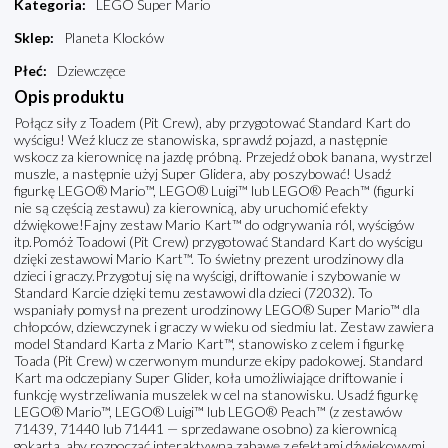
Kategoria
:
LEGO Super Mario
Sklep
:
Planeta Klocków
Płeć
:
Dziewczęce
Opis produktu
Połącz siły z Toadem (Pit Crew), aby przygotować Standard Kart do
wyścigu! Weź klucz ze stanowiska, sprawdź pojazd, a następnie
wskocz za kierownicę na jazdę próbną. Przejedź obok banana, wystrzel
muszle, a następnie użyj Super Glidera, aby poszybować! Usadź
figurkę LEGO® Mario™, LEGO® Luigi™ lub LEGO® Peach™ (figurki
nie są częścią zestawu) za kierownicą, aby uruchomić efekty
dźwiękowe!Fajny zestaw Mario Kart™ do odgrywania ról, wyścigów
itp.Pomóż Toadowi (Pit Crew) przygotować Standard Kart do wyścigu
dzięki zestawowi Mario Kart™. To świetny prezent urodzinowy dla
dzieci i graczy.Przygotuj się na wyścigi, driftowanie i szybowanie w
Standard Karcie dzięki temu zestawowi dla dzieci (72032). To
wspaniały pomysł na prezent urodzinowy LEGO® Super Mario™ dla
chłopców, dziewczynek i graczy w wieku od siedmiu lat. Zestaw zawiera
model Standard Karta z Mario Kart™, stanowisko z celem i figurkę
Toada (Pit Crew) w czerwonym mundurze ekipy padokowej. Standard
Kart ma odczepiany Super Glider, koła umożliwiające driftowanie i
funkcję wystrzeliwania muszelek w cel na stanowisku. Usadź figurkę
LEGO® Mario™, LEGO® Luigi™ lub LEGO® Peach™ (z zestawów
71439, 71440 lub 71441 — sprzedawane osobno) za kierownicą
gokarta, aby rozpocząć interaktywną zabawę z efektami dźwiękowymi