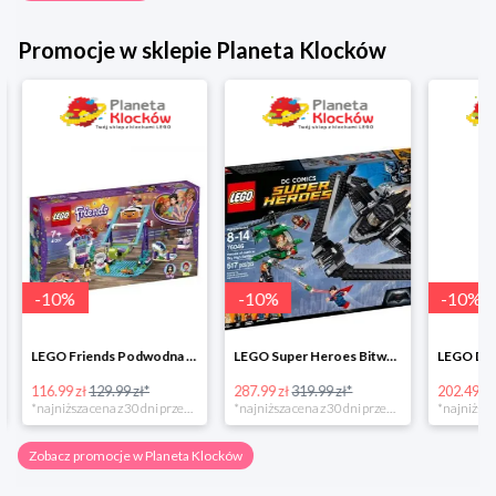
Promocje w sklepie Planeta Klocków
-
10
%
-
10
%
-
10
%
LEGO Friends Podwodna Frajda w super cenie
LEGO Super Heroes Bitwa powietrzna w super cenie
116.99 zł
129.99 zł*
287.99 zł
319.99 zł*
202.49 zł
*najniższa cena z 30 dni przed obniżką
*najniższa cena z 30 dni przed obniżką
Zobacz promocje w Planeta Klocków