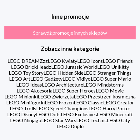
Inne promocje
Sprawdź promocje innych sklepów
Zobacz inne kategorie
LEGO DREAMZzz
LEGO Kwiaty
LEGO Icons
LEGO Friends
LEGO BrickHeadz
LEGO Jurassic World
LEGO Unikitty
LEGO Toy Story
LEGO Hidden Side
LEGO Stranger Things
LEGO Art
LEGO Gadżety
LEGO Vidiyo
LEGO Super Mario
LEGO Ideas
LEGO Architecture
LEGO Mindstorms
LEGO Akcesoria
LEGO Super Heroes
LEGO Movie
LEGO Minionki
LEGO Zwierzęta
LEGO Przestrzeń kosmiczna
LEGO Minifigurki
LEGO Frozen
LEGO Classic
LEGO Creator
LEGO Trolls
LEGO Speed Champions
LEGO Harry Potter
LEGO Disney
LEGO Dots
LEGO Exclusives
LEGO Minecraft
LEGO Ninjago
LEGO Star Wars
LEGO Technic
LEGO City
LEGO Duplo