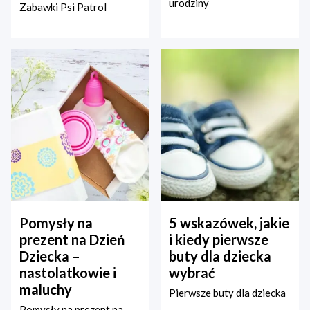
urodziny
Zabawki Psi Patrol
Pomysły na
5 wskazówek, jakie
prezent na Dzień
i kiedy pierwsze
Dziecka –
buty dla dziecka
nastolatkowie i
wybrać
maluchy
Pierwsze buty dla dziecka
Pomysły na prezent na