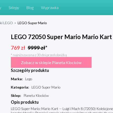
y
Sklepy
Blog
Wyprawka
cki LEGO
>
LEGO Super Mario
LEGO 72050 Super Mario Mario Kart -
769
zł
9999
zł
*
* najniższa cena z 30 dni przed obniżką
Zobacz w sklepie Planeta Klocków
Szczegóły produktu
Marka
:
Lego
Kategoria
:
LEGO Super Mario
Sklep
:
Planeta Klocków
Opis produktu
LEGO Super Mario: Mario Kart — Luigi i Mach 8 (72050) Kolekcjone
konstruktorów Przenieś emocje z torów wyścigowych prosto do sw