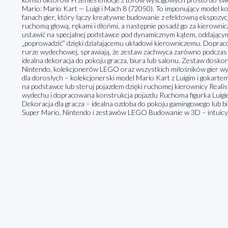
Mario: Mario Kart — Luigi i Mach 8 (72050). To imponujący model k
fanach gier, który łączy kreatywne budowanie z efektowną ekspozycj
ruchomą głową, rękami i dłońmi, a następnie posadź go za kierownic
ustawić na specjalnej podstawce pod dynamicznym kątem, oddającym 
„poprowadzić” dzięki działającemu układowi kierowniczemu. Dopracow
rurze wydechowej, sprawiają, że zestaw zachwyca zarówno podczas b
idealna dekoracja do pokoju gracza, biura lub salonu. Zestaw doskon
Nintendo, kolekcjonerów LEGO oraz wszystkich miłośników gier w
dla dorosłych – kolekcjonerski model Mario Kart z Luigim i gokar
na podstawce lub steruj pojazdem dzięki ruchomej kierownicy Realis
wydechu i dopracowana konstrukcja pojazdu Ruchoma figurka Luigieg
Dekoracja dla gracza – idealna ozdoba do pokoju gamingowego lub b
Super Mario, Nintendo i zestawów LEGO Budowanie w 3D – intuicyjn