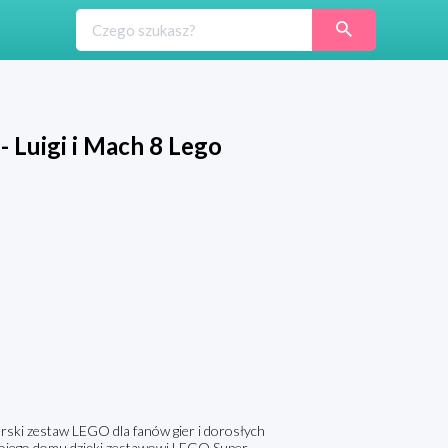
 Luigi i Mach 8 Lego
rski zestaw LEGO dla fanów gier i dorosłych
ojego domu dzięki zestawowi LEGO Super