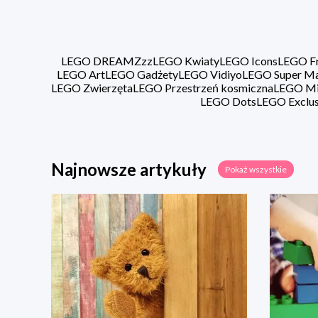
LEGO DREAMZzz
LEGO Kwiaty
LEGO Icons
LEGO Fr
LEGO Art
LEGO Gadżety
LEGO Vidiyo
LEGO Super Ma
LEGO Zwierzęta
LEGO Przestrzeń kosmiczna
LEGO Min
LEGO Dots
LEGO Exclus
Najnowsze artykuły
Pokaż wszystkie