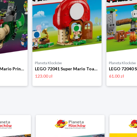
Planeta Klocków
Planeta Klocków
LEGO 72042 Super Mario Prince Florian i Castle Bowser Lego
LEGO 72041 Super Mario Toad i domówka Lego
123.00 zł
61.00 zł