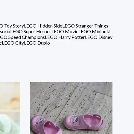
O Toy Story
LEGO Hidden Side
LEGO Stranger Things
soria
LEGO Super Heroes
LEGO Movie
LEGO Minionki
GO Speed Champions
LEGO Harry Potter
LEGO Disney
c
LEGO City
LEGO Duplo