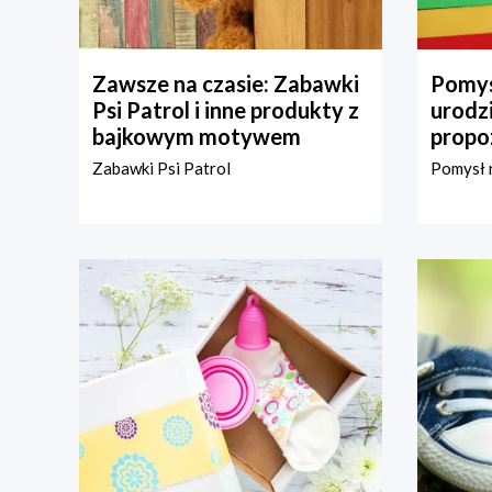
Zawsze na czasie: Zabawki
Pomys
Psi Patrol i inne produkty z
urodz
bajkowym motywem
propo
Zabawki Psi Patrol
Pomysł n