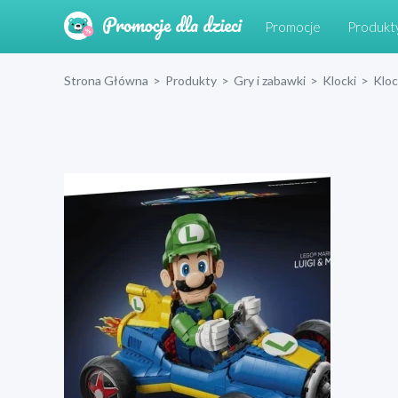
Promocje
Produkt
Strona Główna
>
Produkty
>
Gry i zabawki
>
Klocki
>
Klo