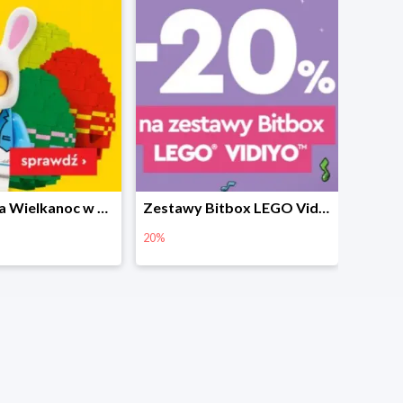
Prezenty na Wielkanoc w Planecie Klocków od 16,99 zł
Zestawy Bitbox LEGO Vidiyo w Planecie Klocków -20%
20%
40%