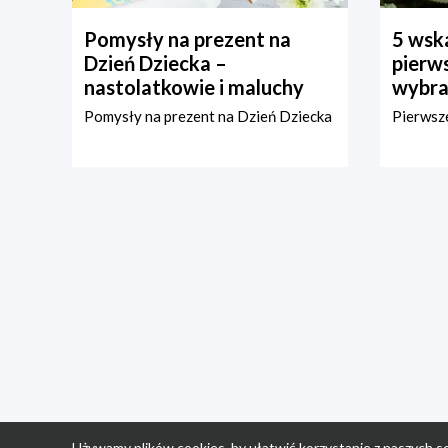
Pomysły na prezent na
5 wska
Dzień Dziecka –
pierws
nastolatkowie i maluchy
wybra
Pomysły na prezent na Dzień Dziecka
Pierwsze
Używamy plików cookies, by ułatwić korzystanie z naszych se