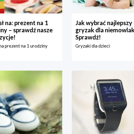
ł na: prezent na 1
Jak wybrać najlepszy
iny – sprawdź nasze
gryzak dla niemowla
zycje!
Sprawdź!
a prezent na 1 urodziny
Gryzaki dla dzieci