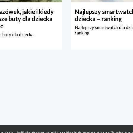
zówek, jakie i kiedy
Najlepszy smartwatch
ze buty dla dziecka
dziecka – ranking
ć
Najlepszy smartwatch dla dzi
ranking
 buty dla dziecka
rwisów. Jeśli nie chcesz, by pliki cookies były zapisywane na Twoim dysk