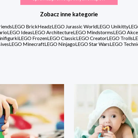
Zobacz inne kategorie
iends
LEGO BrickHeadz
LEGO Jurassic World
LEGO Unikitty
LEG
rio
LEGO Ideas
LEGO Architecture
LEGO Mindstorms
LEGO Akce
ifigurki
LEGO Frozen
LEGO Classic
LEGO Creator
LEGO Trolls
LE
ives
LEGO Minecraft
LEGO Ninjago
LEGO Star Wars
LEGO Techni