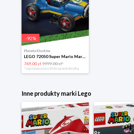
-
92
%
Planeta Klocków
LEGO 72050 Super Mario Mario Kart - Luigi i Mach 8 Lego
769.00 zł
9999.00 zł*
*najniższa cena z 30 dni przed obniżką
Inne produkty marki Lego