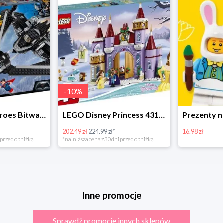
-
10
%
LEGO Super Heroes Bitwa powietrzna w super cenie
LEGO Disney Princess 43180 Zimowe święto w zamku Belli
202.49 zł
224.99 zł*
16.98 zł
rzed obniżką
*najniższa cena z 30 dni przed obniżką
Inne promocje
Sprawdź promocje innych sklepów