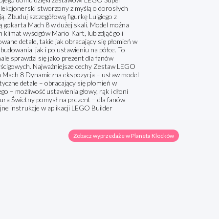
olekcjonerski stworzony z myślą o dorosłych
ą. Zbuduj szczegółową figurkę Luigiego z
ą gokarta Mach 8 w dużej skali. Model można
klimat wyścigów Mario Kart, lub zdjąć go i
ane detale, takie jak obracający się płomień w
udowania, jak i po ustawieniu na półce. To
ale sprawdzi się jako prezent dla fanów
yścigowych. Najważniejsze cechy Zestaw LEGO
tem Mach 8 Dynamiczna ekspozycja – ustaw model
tyczne detale – obracający się płomień w
o – możliwość ustawienia głowy, rąk i dłoni
iura Świetny pomysł na prezent – dla fanów
e instrukcje w aplikacji LEGO Builder
Zobacz wyprzedaże w Planeta Klocków