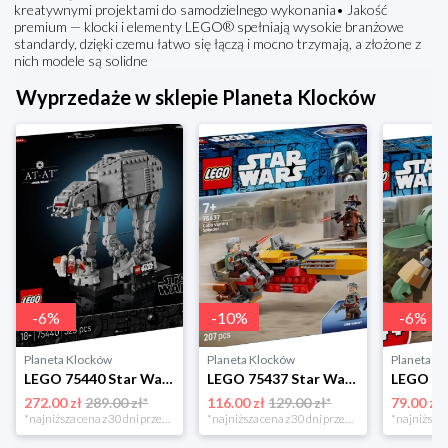
kreatywnymi projektami do samodzielnego wykonania• Jakość
premium — klocki i elementy LEGO® spełniają wysokie branżowe
standardy, dzięki czemu łatwo się łączą i mocno trzymają, a złożone z
nich modele są solidne
Wyprzedaże w sklepie Planeta Klocków
-
6
%
-
10
%
-
6
%
Planeta Klocków
Planeta Klocków
Planeta K
LEGO 75440 Star Wars AT-AT Lego
LEGO 75437 Star Wars Śmigacz Cobba Vantha Lego
272.00 zł
289.00 zł*
116.00 zł
129.00 zł*
79.00 zł
*najniższa cena z 30 dni przed obniżką
*najniższa cena z 30 dni przed obniżką