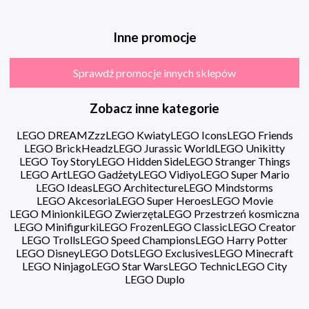
Inne promocje
Sprawdź promocje innych sklepów
Zobacz inne kategorie
LEGO DREAMZzz
LEGO Kwiaty
LEGO Icons
LEGO Friends
LEGO BrickHeadz
LEGO Jurassic World
LEGO Unikitty
LEGO Toy Story
LEGO Hidden Side
LEGO Stranger Things
LEGO Art
LEGO Gadżety
LEGO Vidiyo
LEGO Super Mario
LEGO Ideas
LEGO Architecture
LEGO Mindstorms
LEGO Akcesoria
LEGO Super Heroes
LEGO Movie
LEGO Minionki
LEGO Zwierzęta
LEGO Przestrzeń kosmiczna
LEGO Minifigurki
LEGO Frozen
LEGO Classic
LEGO Creator
LEGO Trolls
LEGO Speed Champions
LEGO Harry Potter
LEGO Disney
LEGO Dots
LEGO Exclusives
LEGO Minecraft
LEGO Ninjago
LEGO Star Wars
LEGO Technic
LEGO City
LEGO Duplo