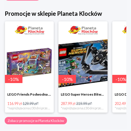
Promocje w sklepie Planeta Klocków
-
10
%
-
10
%
-
10
%
LEGO Friends Podwodna Frajda w super cenie
LEGO Super Heroes Bitwa powietrzna w super cenie
116.99 zł
129.99 zł*
287.99 zł
319.99 zł*
202.49 zł
*najniższa cena z 30 dni przed obniżką
*najniższa cena z 30 dni przed obniżką
Zobacz promocje w Planeta Klocków