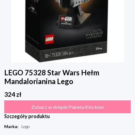
LEGO 75328 Star Wars Hełm
Mandalorianina Lego
324
zł
Zobacz w sklepie Planeta Klocków
Szczegóły produktu
Marka
:
Lego