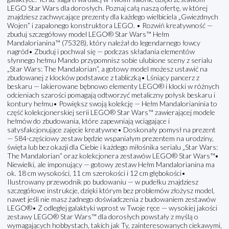
LEGO Star Wars dla dorosłych. Poznaj całą naszą ofertę, w której
znajdziesz zachwycające prezenty dla każdego wielbiciela „Gwiezdnych
Wojen” i zapalonego konstruktora LEGO. • Rozwiń kreatywność —
zbuduj szczegółowy model LEGO® Star Wars™ Hełm
Mandalorianina™ (75328), który należał do legendarnego łowcy
nagród• Zbuduj i pochwal się — podczas składania elementów
słynnego hełmu Mando przypomnisz sobie ulubione sceny z serialu
„Star Wars: The Mandalorian”, a gotowy model możesz ustawić na
zbudowanej z klocków podstawce z tabliczką• Lśniący pancerz z
beskaru — lakierowane bębnowo elementy LEGO® i klocki w różnych
odcieniach szarości pomagają odtworzyć metaliczny połysk beskaru i
kontury hełmu• Powiększ swoją kolekcję — Hełm Mandalorianinia to
część kolekcjonerskiej serii LEGO® Star Wars™ zawierającej modele
hełmów do zbudowania, które zapewniają wciągające i
satysfakcjonujące zajęcie kreatywne• Doskonały pomysł na prezent
— 584-częściowy zestaw będzie wspaniałym prezentem na urodziny,
święta lub bez okazji dla Ciebie i każdego miłośnika serialu „Star Wars:
The Mandalorian” oraz kolekcjonera zestawów LEGO® Star Wars™•
Niewielki, ale imponujący — gotowy zestaw Hełm Mandalorianina ma
ok. 18 cm wysokości, 11 cm szerokości i 12 cm głębokości•
Ilustrowany przewodnik po budowaniu — w pudełku znajdziesz
szczegółowe instrukcje, dzięki którym bez problemów złożysz model,
nawet jeśli nie masz żadnego doświadczenia z budowaniem zestawów
LEGO®• Z odległej galaktyki wprost w Twoje ręce — wysokiej jakości
zestawy LEGO® Star Wars™ dla dorosłych powstały z myślą o
wymagających hobbystach, takich jak Ty, zainteresowanych ciekawymi,