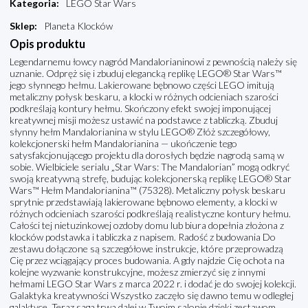
Kategoria
:
LEGO Star Wars
Sklep
:
Planeta Klocków
Opis produktu
Legendarnemu łowcy nagród Mandalorianinowi z pewnością należy się
uznanie. Odpręż się i zbuduj elegancką replikę LEGO® Star Wars™
jego słynnego hełmu. Lakierowane bębnowo części LEGO imitują
metaliczny połysk beskaru, a klocki w różnych odcieniach szarości
podkreślają kontury hełmu. Skończony efekt swojej imponującej
kreatywnej misji możesz ustawić na podstawce z tabliczką. Zbuduj
słynny hełm Mandalorianina w stylu LEGO® Złóż szczegółowy,
kolekcjonerski hełm Mandalorianina — ukończenie tego
satysfakcjonującego projektu dla dorosłych będzie nagrodą samą w
sobie. Wielbiciele serialu „Star Wars: The Mandalorian” mogą odkryć
swoją kreatywną strefę, budując kolekcjonerską replikę LEGO® Star
Wars™ Hełm Mandalorianina™ (75328). Metaliczny połysk beskaru
sprytnie przedstawiają lakierowane bębnowo elementy, a klocki w
różnych odcieniach szarości podkreślają realistyczne kontury hełmu.
Całości tej nietuzinkowej ozdoby domu lub biura dopełnia złożona z
klocków podstawka i tabliczka z napisem. Radość z budowania Do
zestawu dołączone są szczegółowe instrukcje, które przeprowadzą
Cię przez wciągający proces budowania. A gdy najdzie Cię ochota na
kolejne wyzwanie konstrukcyjne, możesz zmierzyć się z innymi
hełmami LEGO Star Wars z marca 2022 r. i dodać je do swojej kolekcji.
Galaktyka kreatywności Wszystko zaczęło się dawno temu w odległej
galaktyce. Teraz saga trwa dalej w Twoim salonie dzięki zestawom