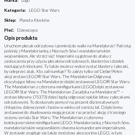
Marka
:
Lego
Kategoria
:
LEGO Star Wars
Sklep
:
Planeta Klocków
Płeć
:
Dziewczęce
Opis produktu
Uruchom plecak odrzutowy i pomknij do walki na Mandalorze! Patroluj
jaskinię z Mandalorianką z Nocnych Sów i mandaloriańskim
wojownikiem. Ale strzeż się! Imperialni są gotowi do ataku z
zaskoczenia przy użyciu plecaków odrzutowych, blasterów i działek
miotających klockami. Ty także możesz wykorzystać blastery i plecaki,
by odeprzeć atak. Kto zatriumfuje? To zależy tylko od Ciebie!Pełen
akcji zestaw LEGO® Star Wars: The MandalorianOdgrywaj
ekscytujące bitwy na Mandalorze dzięki zestawowi LEGO® Star Wars:
The Mandalorian z czterema minifigurkami LEGODzięki zestawowi
LEGO® Star Wars: The Mandalorian Zasadzka na Mandalorze™ —
zestaw bitewny (75373) dzieci będą odgrywać epickie bitwy z plecakami
odrzutowymi. To doskonały pomysł na prezent dla kreatywnych
chłopców, dziewczynek i fanów w wieku od sześciu lat. Dzięki temu
zestawowi do zbudowania mogą jeszcze raz przeżyć akcję z trzeciego
sezonu serialu Star Wars: The Mandalorian z czterema
kolekcjonerskimi minifigurkami LEGO: Mandalorianką z Nocnych Sów,
mandaloriańskim wojownikiem i dwoma komandorami imperialnymi.
W zestawie znajduje się także mnóstwo akcesoriów LEGO, w tym