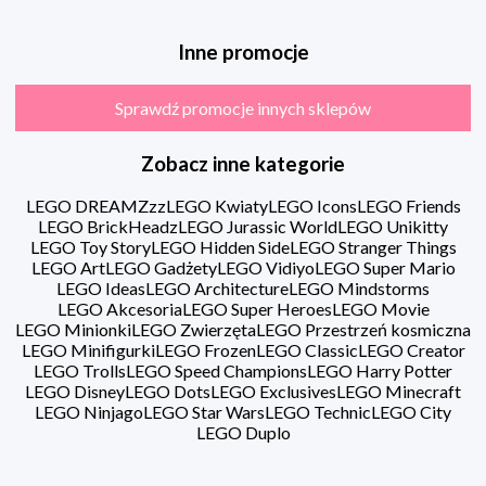
Inne promocje
Sprawdź promocje innych sklepów
Zobacz inne kategorie
LEGO DREAMZzz
LEGO Kwiaty
LEGO Icons
LEGO Friends
LEGO BrickHeadz
LEGO Jurassic World
LEGO Unikitty
LEGO Toy Story
LEGO Hidden Side
LEGO Stranger Things
LEGO Art
LEGO Gadżety
LEGO Vidiyo
LEGO Super Mario
LEGO Ideas
LEGO Architecture
LEGO Mindstorms
LEGO Akcesoria
LEGO Super Heroes
LEGO Movie
LEGO Minionki
LEGO Zwierzęta
LEGO Przestrzeń kosmiczna
LEGO Minifigurki
LEGO Frozen
LEGO Classic
LEGO Creator
LEGO Trolls
LEGO Speed Champions
LEGO Harry Potter
LEGO Disney
LEGO Dots
LEGO Exclusives
LEGO Minecraft
LEGO Ninjago
LEGO Star Wars
LEGO Technic
LEGO City
LEGO Duplo