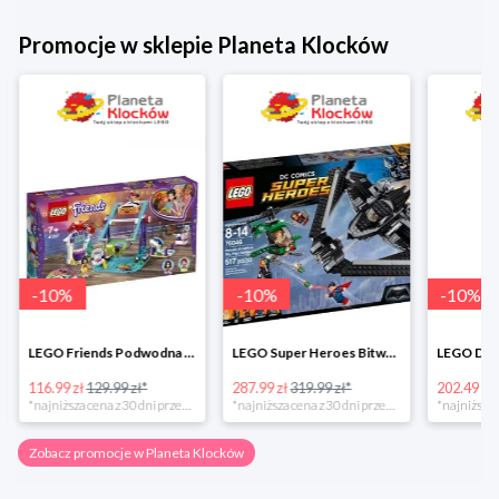
Promocje w sklepie Planeta Klocków
-
10
%
-
10
%
-
10
%
LEGO Friends Podwodna Frajda w super cenie
LEGO Super Heroes Bitwa powietrzna w super cenie
116.99 zł
129.99 zł*
287.99 zł
319.99 zł*
202.49 zł
*najniższa cena z 30 dni przed obniżką
*najniższa cena z 30 dni przed obniżką
Zobacz promocje w Planeta Klocków