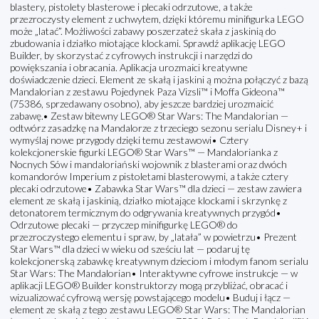
blastery, pistolety blasterowe i plecaki odrzutowe, a także
przezroczysty element z uchwytem, dzięki któremu minifigurka LEGO
może „latać”. Możliwości zabawy poszerzateż skała z jaskinią do
zbudowania i działko miotające klockami. Sprawdź aplikację LEGO
Builder, by skorzystać z cyfrowych instrukcji i narzędzi do
powiększania i obracania. Aplikacja urozmaici kreatywne
doświadczenie dzieci. Element ze skałą i jaskini ą można połączyć z bazą
Mandalorian z zestawu Pojedynek Paza Vizsli™ i Moffa Gideona™
(75386, sprzedawany osobno), aby jeszcze bardziej urozmaicić
zabawę.• Zestaw bitewny LEGO® Star Wars: The Mandalorian —
odtwórz zasadzkę na Mandalorze z trzeciego sezonu serialu Disney+ i
wymyślaj nowe przygody dzięki temu zestawowi• Cztery
kolekcjonerskie figurki LEGO® Star Wars™ — Mandalorianka z
Nocnych Sów i mandaloriański wojownik z blasterami oraz dwóch
komandorów Imperium z pistoletami blasterowymi, a także cztery
plecaki odrzutowe• Zabawka Star Wars™ dla dzieci — zestaw zawiera
element ze skałą i jaskinią, działko miotające klockami i skrzynkę z
detonatorem termicznym do odgrywania kreatywnych przygód•
Odrzutowe plecaki — przyczep minifigurkę LEGO® do
przezroczystego elementu i spraw, by „latała” w powietrzu• Prezent
Star Wars™ dla dzieci w wieku od sześciu lat — podaruj tę
kolekcjonerską zabawkę kreatywnym dzieciom i młodym fanom serialu
Star Wars: The Mandalorian• Interaktywne cyfrowe instrukcje — w
aplikacji LEGO® Builder konstruktorzy mogą przybliżać, obracać i
wizualizować cyfrową wersję powstającego modelu• Buduj i łącz —
element ze skałą z tego zestawu LEGO® Star Wars: The Mandalorian