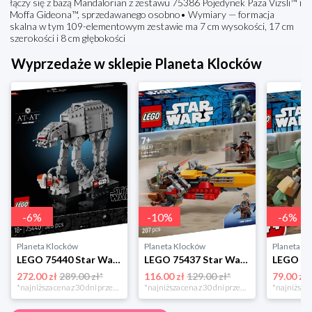
łączy się z bazą Mandalorian z zestawu 75386 Pojedynek Paza Vizsli™ i
Moffa Gideona™, sprzedawanego osobno• Wymiary — formacja
skalna w tym 109-elementowym zestawie ma 7 cm wysokości, 17 cm
szerokości i 8 cm głębokości
Wyprzedaże w sklepie Planeta Klocków
-
6
%
-
10
%
-
6
%
Planeta Klocków
Planeta Klocków
Planeta K
LEGO 75440 Star Wars AT-AT Lego
LEGO 75437 Star Wars Śmigacz Cobba Vantha Lego
272.00 zł
289.00 zł*
116.00 zł
129.00 zł*
79.00 zł
*najniższa cena z 30 dni przed obniżką
*najniższa cena z 30 dni przed obniżką