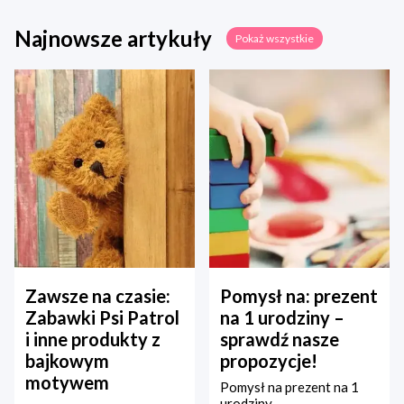
Najnowsze artykuły
Pokaż wszystkie
Zawsze na czasie:
Pomysł na: prezent
Zabawki Psi Patrol
na 1 urodziny –
i inne produkty z
sprawdź nasze
bajkowym
propozycje!
motywem
Pomysł na prezent na 1
urodziny