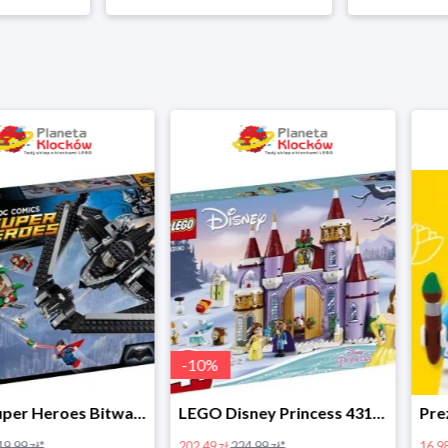
-
10
%
LEGO Super Heroes Bitwa powietrzna w super cenie
LEGO Disney Princess 43180 Zimowe święto w zamku Belli
202.49 zł
224.99 zł*
16.98 zł