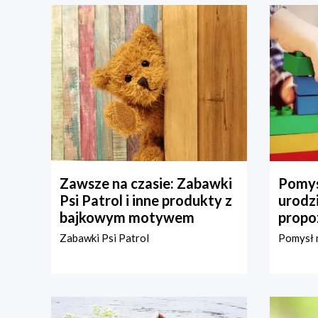
Zawsze na czasie: Zabawki
Pomys
Psi Patrol i inne produkty z
urodz
bajkowym motywem
propo
Zabawki Psi Patrol
Pomysł n