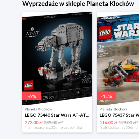
Wyprzedaże w sklepie Planeta Klocków
-
6
%
-
10
%
Planeta Klocków
Planeta Klocków
LEGO 75405 Star Wars Krążownik typu Home One Lego
LEGO 75440 Star Wars AT-AT Lego
272.00 zł
289.00 zł*
116.00 zł
129.00 zł*
niżką
*najniższa cena z 30 dni przed obniżką
*najniższa cena z 30 dni p