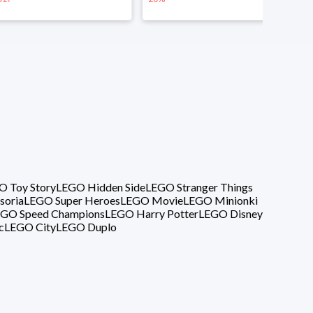
O Toy Story
LEGO Hidden Side
LEGO Stranger Things
soria
LEGO Super Heroes
LEGO Movie
LEGO Minionki
GO Speed Champions
LEGO Harry Potter
LEGO Disney
c
LEGO City
LEGO Duplo