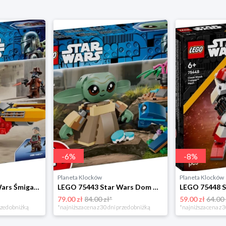
-
6
%
-
8
%
Planeta Klocków
Planeta Klocków
LEGO 75437 Star Wars Śmigacz Cobba Vantha Lego
LEGO 75443 Star Wars Dom Grogu Lego
79.00 zł
84.00 zł*
59.00 zł
64.00 
rzed obniżką
*najniższa cena z 30 dni przed obniżką
*najniższa cena z 3