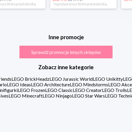
rzed obniżką
*najniższa cena z 30 dni przed obniżką
Inne promocje
Sprawdź promocje innych sklepów
Zobacz inne kategorie
iends
LEGO BrickHeadz
LEGO Jurassic World
LEGO Unikitty
LEG
rio
LEGO Ideas
LEGO Architecture
LEGO Mindstorms
LEGO Akce
ifigurki
LEGO Frozen
LEGO Classic
LEGO Creator
LEGO Trolls
LE
ives
LEGO Minecraft
LEGO Ninjago
LEGO Star Wars
LEGO Techni