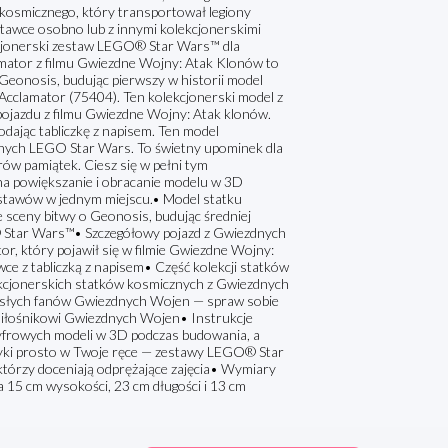
kosmicznego, który transportował legiony
tawce osobno lub z innymi kolekcjonerskimi
cjonerski zestaw LEGO® Star Wars™ dla
mator z filmu Gwiezdne Wojny: Atak Klonów to
 Geonosis, budując pierwszy w historii model
clamator (75404). Ten kolekcjonerski model z
 pojazdu z filmu Gwiezdne Wojny: Atak klonów.
odając tabliczkę z napisem. Ten model
icznych LEGO Star Wars. To świetny upominek dla
ów pamiątek. Ciesz się w pełni tym
na powiększanie i obracanie modelu w 3D
estawów w jednym miejscu.• Model statku
 sceny bitwy o Geonosis, budując średniej
 Star Wars™• Szczegółowy pojazd z Gwiezdnych
, który pojawił się w filmie Gwiezdne Wojny:
ce z tabliczką z napisem• Część kolekcji statków
kcjonerskich statków kosmicznych z Gwiezdnych
rosłych fanów Gwiezdnych Wojen — spraw sobie
iłośnikowi Gwiezdnych Wojen• Instrukcje
yfrowych modeli w 3D podczas budowania, a
ktyki prosto w Twoje ręce — zestawy LEGO® Star
którzy doceniają odprężające zajęcia• Wymiary
5 cm wysokości, 23 cm długości i 13 cm