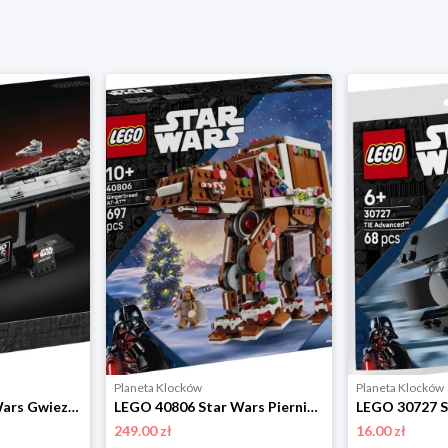
Planeta Klocków
Planeta Klocków
LEGO 75356 Star Wars Gwiezdny superniszczyciel typu Executor Lego
LEGO 40806 Star Wars Piernikowa maszyna krocząca AT-AT Lego
249.00 zł
16.00 zł