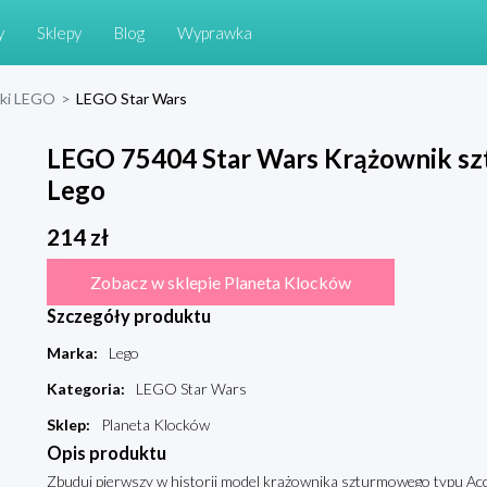
y
Sklepy
Blog
Wyprawka
cki LEGO
>
LEGO Star Wars
LEGO 75404 Star Wars Krążownik s
Lego
214
zł
Zobacz w sklepie Planeta Klocków
Szczegóły produktu
Marka
:
Lego
Kategoria
:
LEGO Star Wars
Sklep
:
Planeta Klocków
Opis produktu
Zbuduj pierwszy w historii model krążownika szturmowego typu Ac