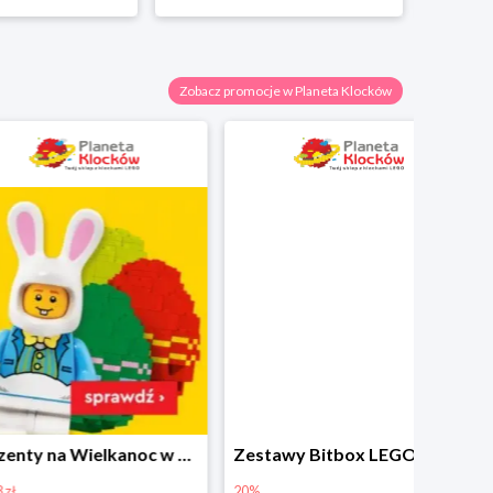
Zobacz promocje w Planeta Klocków
Prezenty na Wielkanoc w Planecie Klocków od 16,99 zł
Zestawy Bitbox LEGO Vidiyo w Planecie Klocków -20%
20%
40%