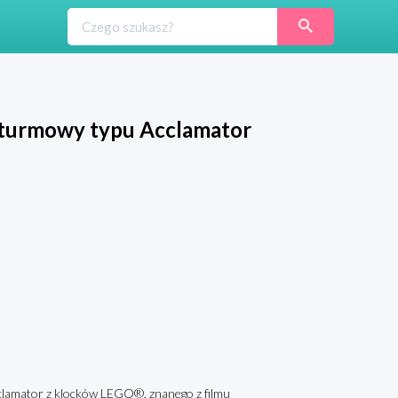
zturmowy typu Acclamator
clamator z klocków LEGO®, znanego z filmu