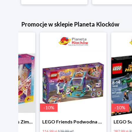
Promocje w sklepie Planeta Klocków
-
10
%
-
10
%
LEGO Disney Princess Zimowe święto w zamku Belli w super cenie
LEGO Friends Podwodna Frajda w super cenie
116.99 zł
129.99 zł*
287.99 zł
319.99 zł*