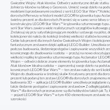
Gwiezdne Wojny: Atak klonów. Odtwórz autentyczne detale statku 
żołnierzy-klonów na bitwę o Geonosis. Umieść swoje dzieło na pods
modelami (sprzedawanymi osobno) z serii LEGO Star Wars™.Kolek
dorosłychPierwszy w historii model LEGO® krążownika typu Accla
świetny prezent ze dla dorosłych.Przenieś się w samo serce bitwy o
konstrukcyjny LEGO® Star Wars™ krążownika szturmowego typu Ac
serii Star Wars zawiera wiele realistycznych szczegółów kultowego
Zrelaksuj się przy satysfakcjonującym modelu i ustaw go na półce, d
kolekcjonerski należy do kolekcji średniej wielkości statków kosm
Ciebie lub prezent dla innych fanów Gwiezdnych Wojen i kolekcjoner
fantastycznym zestawem dzięki aplikacji LEGO Builder. Umożliwia o
podczas budowania, śledzeniepostępów i zapisywanie wszystkich z
kosmicznego do zbudowania i ozdoby — przeżyj na nowo ekscytujące
wielkości replikę krążownika szturmowego typu Acclamator LEGO®
Wojen — odtwórz dobrze znane elementy krążownika typu Acclamator
Atak klonów• Idealna ozdoba — zaprezentuj swoje dzieło na podstaw
kosmicznych LEGO® Star Wars™ — ten zestaw należy do serii kole
Wojen do zbudowania w średniej skali• Kreatywny prezent dla do
prezent lub podaruj ten zestaw LEGO® dla dorosłych znajomemu m
budowania 3D — aplikacja LEGO® Builder umożliwia przeglądanie c
także śledzenie postępów i zapisywanie zestawów• Z odległej gala
Wars™ dla dorosłych przeznaczone są dla hobbystów takich jak Ty, 
— pojazd LEGO® Star Wars™ w tym 450-elementowym zestawie ma 1
szerokości