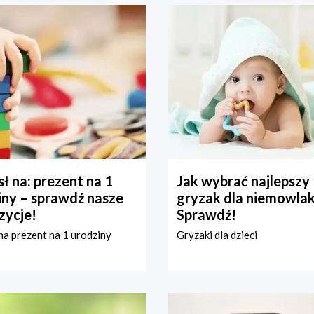
ł na: prezent na 1
Jak wybrać najlepszy
iny – sprawdź nasze
gryzak dla niemowla
zycje!
Sprawdź!
a prezent na 1 urodziny
Gryzaki dla dzieci