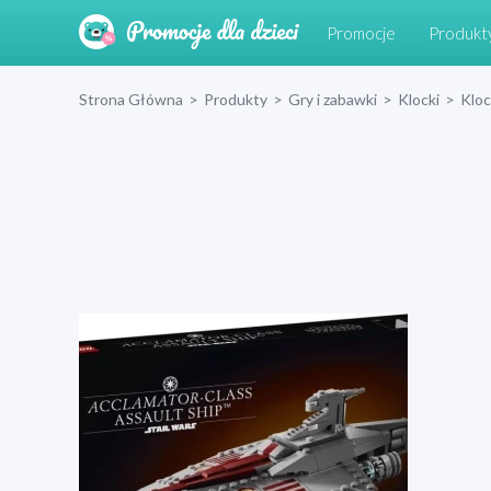
Promocje
Produkt
Strona Główna
>
Produkty
>
Gry i zabawki
>
Klocki
>
Klo