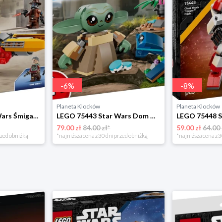
-
6
%
-
8
%
Planeta Klocków
Planeta Klocków
LEGO 75437 Star Wars Śmigacz Cobba Vantha Lego
LEGO 75443 Star Wars Dom Grogu Lego
79.00 zł
84.00 zł*
59.00 zł
64.00 
rzed obniżką
*najniższa cena z 30 dni przed obniżką
*najniższa cena z 3