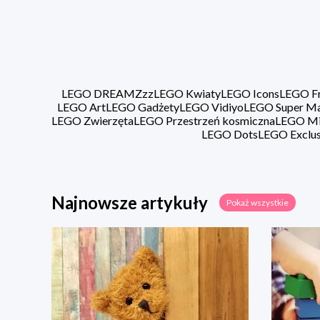
LEGO DREAMZzz
LEGO Kwiaty
LEGO Icons
LEGO Fr
LEGO Art
LEGO Gadżety
LEGO Vidiyo
LEGO Super Ma
LEGO Zwierzęta
LEGO Przestrzeń kosmiczna
LEGO Min
LEGO Dots
LEGO Exclus
Najnowsze artykuły
Pokaż wszystkie