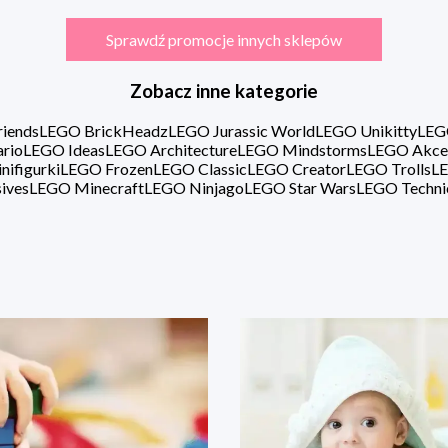
Sprawdź promocje innych sklepów
Zobacz inne kategorie
iends
LEGO BrickHeadz
LEGO Jurassic World
LEGO Unikitty
LEG
rio
LEGO Ideas
LEGO Architecture
LEGO Mindstorms
LEGO Akce
ifigurki
LEGO Frozen
LEGO Classic
LEGO Creator
LEGO Trolls
LE
ives
LEGO Minecraft
LEGO Ninjago
LEGO Star Wars
LEGO Techni