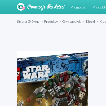
Promocje
Produkt
Strona Główna
>
Produkty
>
Gry i zabawki
>
Klocki
>
Klo