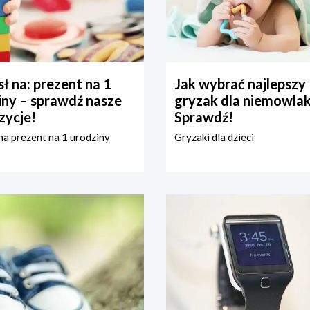
ł na: prezent na 1
Jak wybrać najlepszy
iny – sprawdź nasze
gryzak dla niemowla
zycje!
Sprawdź!
a prezent na 1 urodziny
Gryzaki dla dzieci