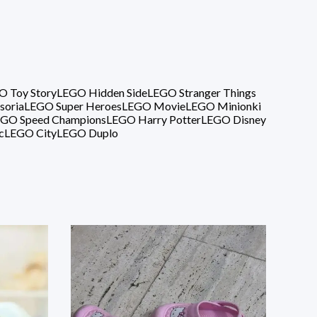
O Toy Story
LEGO Hidden Side
LEGO Stranger Things
soria
LEGO Super Heroes
LEGO Movie
LEGO Minionki
GO Speed Champions
LEGO Harry Potter
LEGO Disney
c
LEGO City
LEGO Duplo