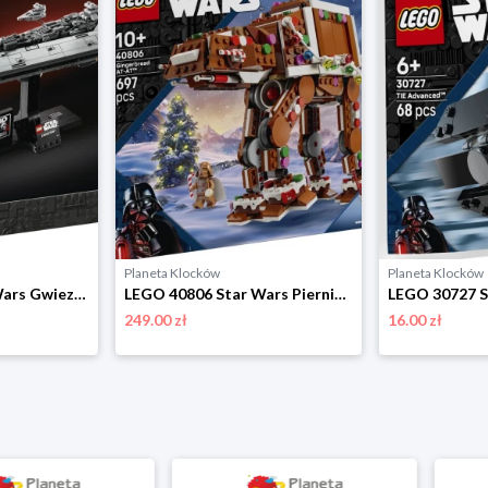
Planeta Klocków
Planeta Klocków
LEGO 75356 Star Wars Gwiezdny superniszczyciel typu Executor Lego
LEGO 40806 Star Wars Piernikowa maszyna krocząca AT-AT Lego
249.00 zł
16.00 zł