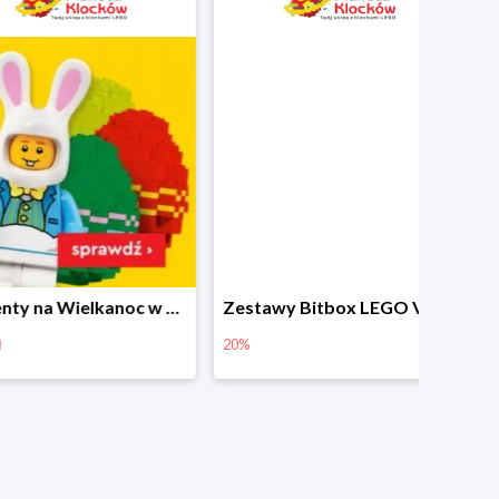
Prezenty na Wielkanoc w Planecie Klocków od 16,99 zł
Zestawy Bitbox LEGO Vidiyo w Planecie Klocków -20%
20%
40%