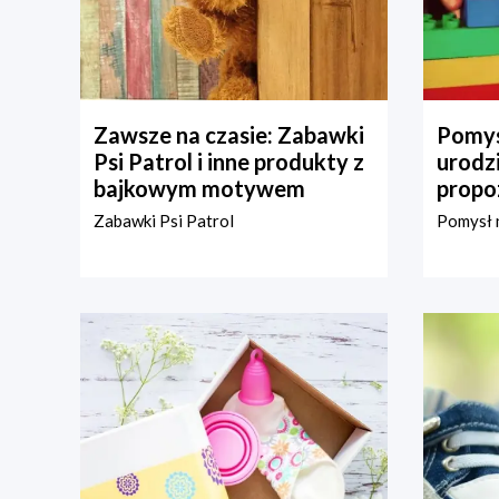
Zawsze na czasie: Zabawki
Pomys
Psi Patrol i inne produkty z
urodz
bajkowym motywem
propo
Zabawki Psi Patrol
Pomysł n