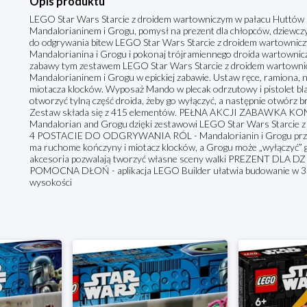
Opis produktu
LEGO Star Wars Starcie z droidem wartowniczym w pałacu Huttów 7
Mandalorianinem i Grogu, pomysł na prezent dla chłopców, dziewczy
do odgrywania bitew LEGO Star Wars Starcie z droidem wartowni
Mandalorianina i Grogu i pokonaj trójramiennego droida wartownic
zabawy tym zestawem LEGO Star Wars Starcie z droidem wartownic
Mandalorianinem i Grogu w epickiej zabawie. Ustaw ręce, ramiona, nog
miotacza klocków. Wyposaż Mando w plecak odrzutowy i pistolet bl
otworzyć tylną część droida, żeby go wyłączyć, a następnie otwórz b
Zestaw składa się z 415 elementów. PEŁNA AKCJI ZABAWKA KON
Mandalorian and Grogu dzięki zestawowi LEGO Star Wars Starcie 
4 POSTACIE DO ODGRYWANIA RÓL - Mandalorianin i Grogu prz
ma ruchome kończyny i miotacz klocków, a Grogu może „wyłączyć
akcesoria pozwalają tworzyć własne sceny walki PREZENT DLA DZIE
POMOCNA DŁOŃ - aplikacja LEGO Builder ułatwia budowanie w 3
wysokości