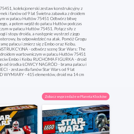
5451, kolekcjonerski zestaw konstrukcyjny z
nek i fanów od 9 lat Świetna zabawka z droidem
czym w pałacu Huttów 75451 Odtwórz bitwę
zego, a potem wejdź do pałacu Huttów podczas
zym w pałacu Huttów 75451. Połącz siły z
i i stopy droida, a następnie wystrzel z jego
asterowy, by odpowiedzieć na atak. Pomóż Grogu
ramę pałacu i zmierz się z Embo oraz Keibu.
STRUKCYJNA - odtwórz scenę Star Wars: The
z droidem wartowniczym w pałacu Huttów 75451
eciw Embo i Keibu RUCHOMA FIGURKA - droid
” go od środka ŁOWCY NAGRÓD - brama pałacu i
CI - zestaw dla fanów Star Wars od 9 lat
D WYMIARY - 415 elementów, droid ma 14 cm
Zobacz wyprzedaże w Planeta Klocków