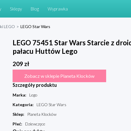
y
Sklepy
Blog
Wyprawka
cki LEGO
>
LEGO Star Wars
LEGO 75451 Star Wars Starcie z dr
pałacu Huttów Lego
209
zł
Zobacz w sklepie Planeta Klocków
Szczegóły produktu
Marka
:
Lego
Kategoria
:
LEGO Star Wars
Sklep
:
Planeta Klocków
Płeć
:
Dziewczęce