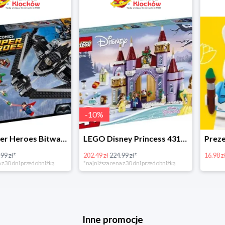
-
10
%
LEGO Super Heroes Bitwa powietrzna w super cenie
LEGO Disney Princess 43180 Zimowe święto w zamku Belli
202.49 zł
224.99 zł*
16.98 zł
rzed obniżką
*najniższa cena z 30 dni przed obniżką
Inne promocje