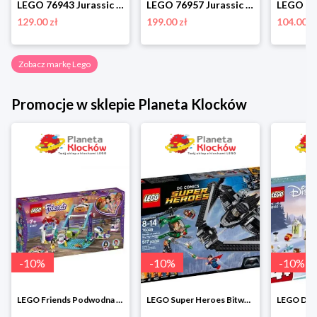
LEGO 76943 Jurassic World Pościg za pteranodonem Lego
LEGO 76957 Jurassic World Ucieczka welociraptora Lego
129.00 zł
199.00 zł
104.00 z
Zobacz markę Lego
Promocje w sklepie Planeta Klocków
-
10
%
-
10
%
LEGO Super Heroes Bitwa powietrzna w super cenie
LEGO Disney Princess 43180 Zimowe święto w zamku Belli