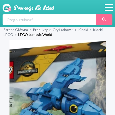
Promocje
Strona Główna
>
Produkty
>
Gry i zabawki
>
Klocki
>
Klocki
Produkty
LEGO
>
LEGO Jurassic World
Sklepy
Blog
Wyprawka