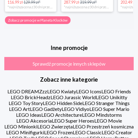
287.99 zł
319.99 zł*
202.49 zł
224.99 zł*
16.98 zł
*najniższa cena z 30 dni przed obniżką
*najniższa cena z 30 dni przed obniżką
Zobacz promocje w Planeta Klocków
Inne promocje
Sprawdź promocje innych sklepów
Zobacz inne kategorie
LEGO DREAMZzz
LEGO Kwiaty
LEGO Icons
LEGO Friends
LEGO BrickHeadz
LEGO Jurassic World
LEGO Unikitty
LEGO Toy Story
LEGO Hidden Side
LEGO Stranger Things
LEGO Art
LEGO Gadżety
LEGO Vidiyo
LEGO Super Mario
LEGO Ideas
LEGO Architecture
LEGO Mindstorms
LEGO Akcesoria
LEGO Super Heroes
LEGO Movie
LEGO Minionki
LEGO Zwierzęta
LEGO Przestrzeń kosmiczna
LEGO Minifigurki
LEGO Frozen
LEGO Classic
LEGO Creator