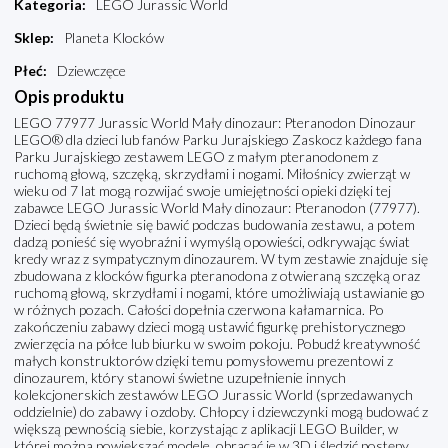
Kategoria
:
LEGO Jurassic World
Sklep
:
Planeta Klocków
Płeć
:
Dziewczęce
Opis produktu
LEGO 77977 Jurassic World Mały dinozaur: Pteranodon Dinozaur
LEGO® dla dzieci lub fanów Parku Jurajskiego Zaskocz każdego fana
Parku Jurajskiego zestawem LEGO z małym pteranodonem z
ruchomą głową, szczęką, skrzydłami i nogami. Miłośnicy zwierząt w
wieku od 7 lat mogą rozwijać swoje umiejętności opieki dzięki tej
zabawce LEGO Jurassic World Mały dinozaur: Pteranodon (77977).
Dzieci będą świetnie się bawić podczas budowania zestawu, a potem
dadzą ponieść się wyobraźni i wymyślą opowieści, odkrywając świat
kredy wraz z sympatycznym dinozaurem. W tym zestawie znajduje się
zbudowana z klocków figurka pteranodona z otwieraną szczęką oraz
ruchomą głową, skrzydłami i nogami, które umożliwiają ustawianie go
w różnych pozach. Całości dopełnia czerwona kałamarnica. Po
zakończeniu zabawy dzieci mogą ustawić figurkę prehistorycznego
zwierzęcia na półce lub biurku w swoim pokoju. Pobudź kreatywność
małych konstruktorów dzięki temu pomysłowemu prezentowi z
dinozaurem, który stanowi świetne uzupełnienie innych
kolekcjonerskich zestawów LEGO Jurassic World (sprzedawanych
oddzielnie) do zabawy i ozdoby. Chłopcy i dziewczynki mogą budować z
większą pewnością siebie, korzystając z aplikacji LEGO Builder, w
której można powiększać modele, obracać je w 3D i śledzić postępy