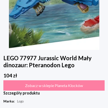
LEGO 77977 Jurassic World Mały
dinozaur: Pteranodon Lego
104
zł
Zobacz w sklepie Planeta Klocków
Szczegóły produktu
Marka
:
Lego