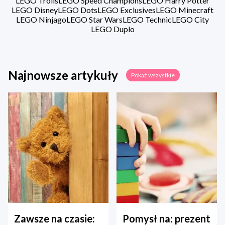
LEGO Trolls
LEGO Speed Champions
LEGO Harry Potter
LEGO Disney
LEGO Dots
LEGO Exclusives
LEGO Minecraft
LEGO Ninjago
LEGO Star Wars
LEGO Technic
LEGO City
LEGO Duplo
Najnowsze artykuły
Pokaż wszystkie
Zawsze na czasie:
Pomysł na: prezent