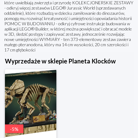
które uwielbiają zwierzęta i przyrodę KOLEKCJONERSKIE ZESTAWY
- odkryj więcej zestawów LEGO® Jurassic World (sprzedawanych
oddzielnie), które rozbudzą w dziecku zamiłowanie do dinozaurów,
pomogą mu rozwinąć kreatywność i umiejętności opowiadania historii
POMOC W BUDOWANIU - odkryj cyfrowe instrukcje budowania w
aplikacji LEGO® Builder, w której można powiększać i obracać modele
w 3D, śledzić postępy i zapisywać zestawy, jednocześnie rozwijając
nowe umiejętności WYMIARY - ten 373-elementowy zestaw zawiera
małego pteranodona, który ma 14 cm wysokości, 20 cm szerokości i
17 cm głębokości
Wyprzedaże w sklepie Planeta Klocków
-
5
%