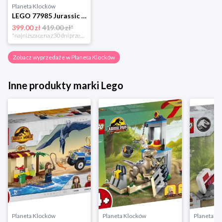
Planeta Klocków
LEGO 77985 Jurassic World Szkielety dinozaurów: triceratops Lego
399.00 zł
419.00 zł*
*najniższa cena z 30 dni przed obniżką
Zobacz wyprzedaże w Planeta Klocków
Inne produkty marki Lego
Planeta Klocków
Planeta Klocków
Planeta K