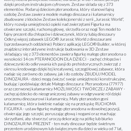
dzięki prostym instrukcjom cyfrowym. Zestaw składa się z 373
elementów. Podaruj dzieciom pteranodona, który stanowi fajną
ozdobę Zestaw zawiera modele małego dinozaura i kałamarnicy
zbudowane z klocków Zestaw kolekcjonerski z serii „Jurassic World”,
który rozwija umiejętności opieki nad zwierzętami Figurka ma
otwierane szczęki, ruchomą głowę, skrzydła oraz nogi Ten model to
fajny prezent dla chłopców i dziewczynek, którzy lubią dinozaury
Odkryj więcej zabawek LEGO® Jurassic World z dinozaurami
(sprzedawanych oddzielnie) Pobierz aplikację LEGO® Builder, w której
znajdziesz interaktywne instrukcje budowania w 3D Zestaw
składający się z 373 elementów zawiera figurkę małego pteranodona o
wysokości 14 cm PTERANODON DLA DZIECI - zachęć chłopców i
dziewczynki do odkrywania ich pasji do prehistorycznych zwierząt z
okresu kredowego dzięki tej kreatywnej, szczegółowej zabawce, która
nadaje się zarówno do zabawy, jak i do ozdoby ZBUDUJ MODEL
DINOZAURA - dzieci mogą ćwiczyć swoje umiejętności konstrukcyjne,
budując i podziwiając detale Małego dinozaura: Pteranodona (77977)
oraz czerwonej kałamarnicy MOŻLIWOŚCI TWÓRCZEJ ZABAWY -
zachęcaj dziecko do nieograniczonej zabawy w odgrywanie ról dzięki
uroczemu dinozaurowi i kałamarnicy. Mały pteranodon goni
kałamarnicę, która świetnie nadaje się na przekąskę RUCHOMA
FIGURKA - ustaw figurkę małego pteranodona w dowolnej pozycji,
otwierając jego szczęki, poruszając głową i nogami oraz machając
skrzydłami, aby stworzyć uroczą dekorację na półkę lub biurko
DINOZAUR NA PREZENT - ten mały dinozaur będzie świetnym
prezentem urodzinowym lub świątecznym dla dzieci w wieku od 7 lat,