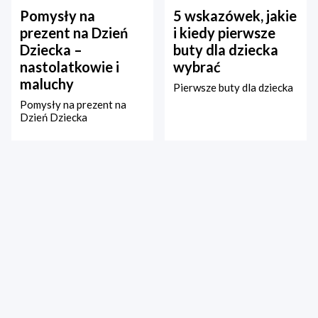
Pomysły na
5 wskazówek, jakie
prezent na Dzień
i kiedy pierwsze
Dziecka –
buty dla dziecka
nastolatkowie i
wybrać
maluchy
Pierwsze buty dla dziecka
Pomysły na prezent na
Dzień Dziecka