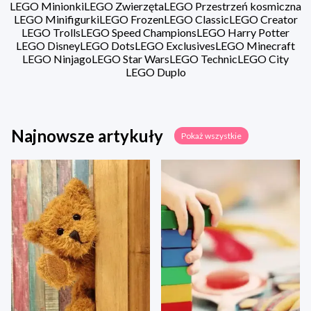
LEGO Minionki
LEGO Zwierzęta
LEGO Przestrzeń kosmiczna
LEGO Minifigurki
LEGO Frozen
LEGO Classic
LEGO Creator
LEGO Trolls
LEGO Speed Champions
LEGO Harry Potter
LEGO Disney
LEGO Dots
LEGO Exclusives
LEGO Minecraft
LEGO Ninjago
LEGO Star Wars
LEGO Technic
LEGO City
LEGO Duplo
Najnowsze artykuły
Pokaż wszystkie