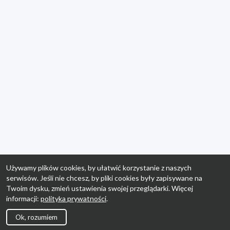
Używamy plików cookies, by ułatwić korzystanie z naszych
serwisów. Jeśli nie chcesz, by pliki cookies były zapisywane na
Twoim dysku, zmień ustawienia swojej przeglądarki. Więcej
informacji:
polityka prywatności
.
Ok, rozumiem