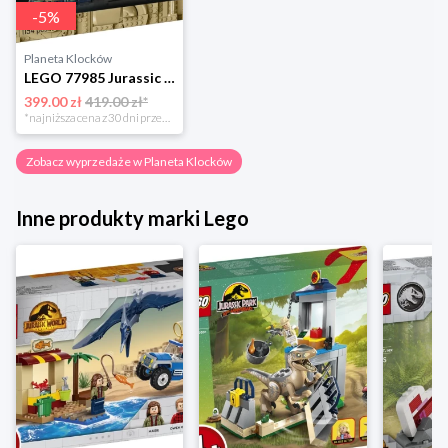
-
5
%
Planeta Klocków
LEGO 77985 Jurassic World Szkielety dinozaurów: triceratops Lego
399.00 zł
419.00 zł*
*najniższa cena z 30 dni przed obniżką
Zobacz wyprzedaże w Planeta Klocków
Inne produkty marki Lego