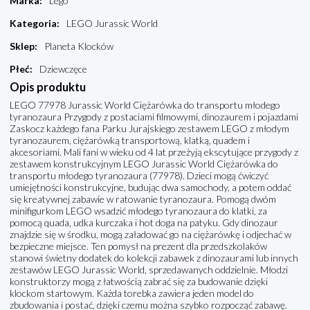
Marka
:
Lego
Kategoria
:
LEGO Jurassic World
Sklep
:
Planeta Klocków
Płeć
:
Dziewczęce
Opis produktu
LEGO 77978 Jurassic World Ciężarówka do transportu młodego
tyranozaura Przygody z postaciami filmowymi, dinozaurem i pojazdami
Zaskocz każdego fana Parku Jurajskiego zestawem LEGO z młodym
tyranozaurem, ciężarówką transportową, klatką, quadem i
akcesoriami. Mali fani w wieku od 4 lat przeżyją ekscytujące przygody z
zestawem konstrukcyjnym LEGO Jurassic World Ciężarówka do
transportu młodego tyranozaura (77978). Dzieci mogą ćwiczyć
umiejętności konstrukcyjne, budując dwa samochody, a potem oddać
się kreatywnej zabawie w ratowanie tyranozaura. Pomogą dwóm
minifigurkom LEGO wsadzić młodego tyranozaura do klatki, za
pomocą quada, udka kurczaka i hot doga na patyku. Gdy dinozaur
znajdzie się w środku, mogą załadować go na ciężarówkę i odjechać w
bezpieczne miejsce. Ten pomysł na prezent dla przedszkolaków
stanowi świetny dodatek do kolekcji zabawek z dinozaurami lub innych
zestawów LEGO Jurassic World, sprzedawanych oddzielnie. Młodzi
konstruktorzy mogą z łatwością zabrać się za budowanie dzięki
klockom startowym. Każda torebka zawiera jeden model do
zbudowania i postać, dzięki czemu można szybko rozpocząć zabawę.