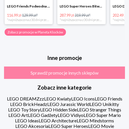
LEGO Friends Podwodna Frajda w super cenie
LEGO Super Heroes Bitwa powietrzna w super cenie
116.99 zł
129.99 zł*
287.99 zł
319.99 zł*
202.49 zł
*najniższa cena z 30 dni przed obniżką
*najniższa cena z 30 dni przed obniżką
Zobacz promocje w Planeta Klocków
Inne promocje
Sprawdź promocje innych sklepów
Zobacz inne kategorie
LEGO DREAMZzz
LEGO Kwiaty
LEGO Icons
LEGO Friends
LEGO BrickHeadz
LEGO Jurassic World
LEGO Unikitty
LEGO Toy Story
LEGO Hidden Side
LEGO Stranger Things
LEGO Art
LEGO Gadżety
LEGO Vidiyo
LEGO Super Mario
LEGO Ideas
LEGO Architecture
LEGO Mindstorms
LEGO Akcesoria
LEGO Super Heroes
LEGO Movie