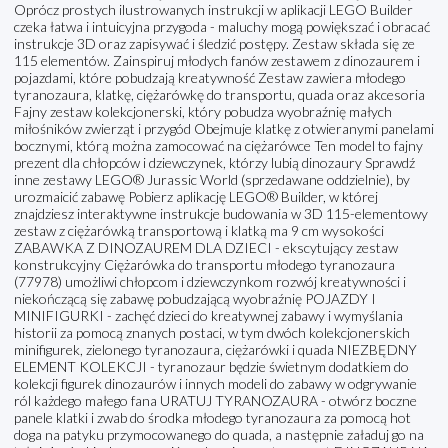
Oprócz prostych ilustrowanych instrukcji w aplikacji LEGO Builder
czeka łatwa i intuicyjna przygoda - maluchy mogą powiększać i obracać
instrukcje 3D oraz zapisywać i śledzić postępy. Zestaw składa się ze
115 elementów. Zainspiruj młodych fanów zestawem z dinozaurem i
pojazdami, które pobudzają kreatywność Zestaw zawiera młodego
tyranozaura, klatkę, ciężarówkę do transportu, quada oraz akcesoria
Fajny zestaw kolekcjonerski, który pobudza wyobraźnię małych
miłośników zwierząt i przygód Obejmuje klatkę z otwieranymi panelami
bocznymi, którą można zamocować na ciężarówce Ten model to fajny
prezent dla chłopców i dziewczynek, którzy lubią dinozaury Sprawdź
inne zestawy LEGO® Jurassic World (sprzedawane oddzielnie), by
urozmaicić zabawę Pobierz aplikację LEGO® Builder, w której
znajdziesz interaktywne instrukcje budowania w 3D 115-elementowy
zestaw z ciężarówką transportową i klatką ma 9 cm wysokości
ZABAWKA Z DINOZAUREM DLA DZIECI - ekscytujący zestaw
konstrukcyjny Ciężarówka do transportu młodego tyranozaura
(77978) umożliwi chłopcom i dziewczynkom rozwój kreatywności i
niekończącą się zabawę pobudzającą wyobraźnię POJAZDY I
MINIFIGURKI - zachęć dzieci do kreatywnej zabawy i wymyślania
historii za pomocą znanych postaci, w tym dwóch kolekcjonerskich
minifigurek, zielonego tyranozaura, ciężarówki i quada NIEZBĘDNY
ELEMENT KOLEKCJI - tyranozaur będzie świetnym dodatkiem do
kolekcji figurek dinozaurów i innych modeli do zabawy w odgrywanie
ról każdego małego fana URATUJ TYRANOZAURA - otwórz boczne
panele klatki i zwab do środka młodego tyranozaura za pomocą hot
doga na patyku przymocowanego do quada, a następnie załaduj go na