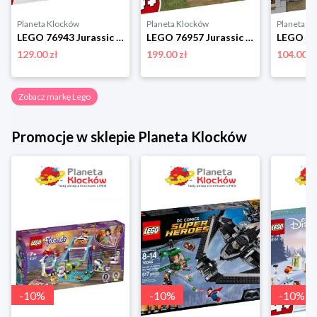
Planeta Klocków
Planeta Klocków
Planeta K
LEGO 76943 Jurassic World Pościg za pteranodonem Lego
LEGO 76957 Jurassic World Ucieczka welociraptora Lego
129.00 zł
199.00 zł
104.00 z
Zobacz markę Lego
Promocje w sklepie Planeta Klocków
-
10
%
-
10
%
-
10
%