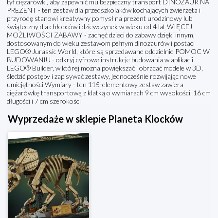
tył ciężarówki, aby zapewnić mu bezpieczny transport DINOZAUR NA
PREZENT - ten zestaw dla przedszkolaków kochających zwierzęta i
przyrodę stanowi kreatywny pomysł na prezent urodzinowy lub
świąteczny dla chłopców i dziewczynek w wieku od 4 lat WIĘCEJ
MOŻLIWOŚCI ZABAWY - zachęć dzieci do zabawy dzięki innym,
dostosowanym do wieku zestawom pełnym dinozaurów i postaci
LEGO® Jurassic World, które są sprzedawane oddzielnie POMOC W
BUDOWANIU - odkryj cyfrowe instrukcje budowania w aplikacji
LEGO® Builder, w której można powiększać i obracać modele w 3D,
śledzić postępy i zapisywać zestawy, jednocześnie rozwijając nowe
umiejętności Wymiary - ten 115-elementowy zestaw zawiera
ciężarówkę transportową z klatką o wymiarach 9 cm wysokości, 16 cm
długości i 7 cm szerokości
Wyprzedaże w sklepie Planeta Klocków