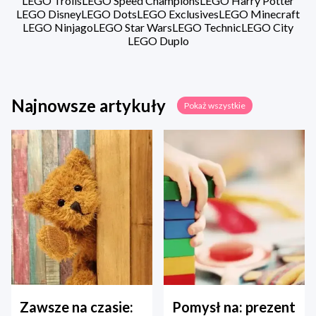
LEGO Trolls
LEGO Speed Champions
LEGO Harry Potter
LEGO Disney
LEGO Dots
LEGO Exclusives
LEGO Minecraft
LEGO Ninjago
LEGO Star Wars
LEGO Technic
LEGO City
LEGO Duplo
Najnowsze artykuły
Pokaż wszystkie
Zawsze na czasie:
Pomysł na: prezent