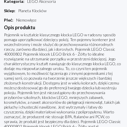
Kategoria
:
LEGO Akcesoria
Sklep
:
Planeta Klocków
Płeć
:
Niemowlęce
Opis produktu
Pojemnik w kształcie klasycznego klocka LEGO w radosny sposób
pomaga uporządkować dziecięcy pokój. Ten pojemny kontener jest
wszechstronny i może służyć do przechowywania różnorodnych
rzeczy, zarówno dla dzieci, jak i dorosłych. Pojemnik LEGO Classic
40000802 Pojemnik klocek LEGO Brick 6 - Żółty to idealne
rozwiązanie na utrzymanie porządku w przestrzeni dziecięcej. Jego
charakterystyczny kształt nawiązuje do klasycznego klocka LEGO, co
dodaje mu niepowtarzalnego uroku. To, co czyni ten pojemnik
wyjątkowym, to możliwość łączenia go z innymi pojemnikami z tej
samej serii, co pozwala na tworzenie jeszcze większych i bardziej
złożonych konstrukcji. Dostępny jest w wielu kolorach, dzięki czemu
możesz dostosować go do preferencji twojego dziecka lub wystroju
pokoju. Pojemnik ten jest niezastąpiony do przechowywania
przyborów szkolnych, klocków LEGO, mniejszych zabawek,
kosmetyków, a nawet akcesoriów do pielęgnacji niemowląt, takich jak
pieluchy i chusteczki nawilżone. Jest wytrzymały i łatwy do
czyszczenia, dzięki materiałowi wykonania z polipropylenu. Warto
zaznaczyć, że producent nie stosuje BPA, ftalanów ani PCW, co
sprawia, że produkt jest bezpieczny dla dzieci. Pojemnik LEGO Classic
40000802 Pojemnik klocek LEGO Brick 6 - Żółty został