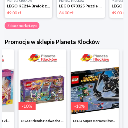
Planeta Klocków
Planeta Klocków
Planeta K
LEGO KE214 Brelok z latarką Dziadek do orzechów Lego
LEGO 070325 Puzzle Butterflies & Blooms (1000 elementów) Lego
49.00 zł
84.00 zł
49.00 zł
Zobacz markę Lego
Promocje w sklepie Planeta Klocków
-
10
%
-
10
%
-
10
%
LEGO Friends Podwodna Frajda w super cenie
LEGO Super Heroes Bitwa powietrzna w super cenie