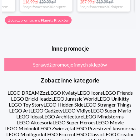
116.99 zł
129.99 zł*
287.99 zł
319.99 zł*
202.49 zł
*najniższa cena z 30 dni przed obniżką
*najniższa cena z 30 dni przed obniżką
Zobacz promocje w Planeta Klocków
Inne promocje
Sprawdź promocje innych sklepów
Zobacz inne kategorie
LEGO DREAMZzz
LEGO Kwiaty
LEGO Icons
LEGO Friends
LEGO BrickHeadz
LEGO Jurassic World
LEGO Unikitty
LEGO Toy Story
LEGO Hidden Side
LEGO Stranger Things
LEGO Art
LEGO Gadżety
LEGO Vidiyo
LEGO Super Mario
LEGO Ideas
LEGO Architecture
LEGO Mindstorms
LEGO Akcesoria
LEGO Super Heroes
LEGO Movie
LEGO Minionki
LEGO Zwierzęta
LEGO Przestrzeń kosmiczna
LEGO Minifigurki
LEGO Frozen
LEGO Classic
LEGO Creator