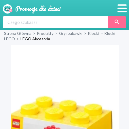
Promocje
Strona Główna
>
Produkty
>
Gry i zabawki
>
Klocki
>
Klocki
Produkty
LEGO
>
LEGO Akcesoria
Sklepy
Blog
Wyprawka