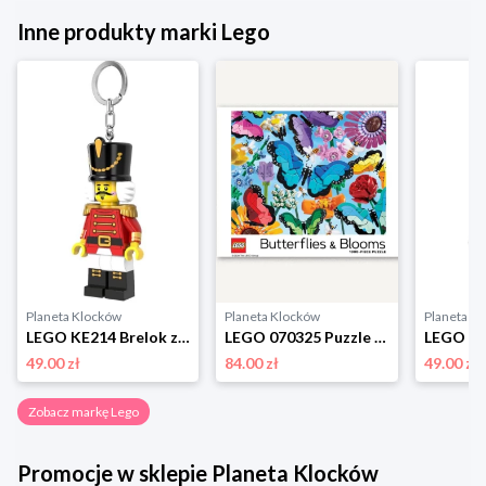
Inne produkty marki Lego
Planeta Klocków
Planeta Klocków
Planeta K
LEGO KE214 Brelok z latarką Dziadek do orzechów Lego
LEGO 070325 Puzzle Butterflies & Blooms (1000 elementów) Lego
49.00 zł
84.00 zł
49.00 zł
Zobacz markę Lego
Promocje w sklepie Planeta Klocków