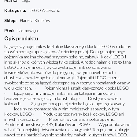
Marka
:
Lego
Kategoria
:
LEGO Akcesoria
Sklep
:
Planeta Klocków
Płeć
:
Niemowlęce
Opis produktu
Największy pojemnik w kształcie klasycznego klocka LEGO w radosny
sposób pomaga uporządkować dziecięcy pokój. Do tego pojemnego
pojemnika można chować przybory szkolne, zabawki, klocki LEGO i
inne skarby, o których wiedzą tylko dzieci. A rodzic najmniejszego fana
LEGO z przyjemnością wykorzysta pojemnik do schowania
kosmetyków, akcesoriów do pielęgnacji, w tym nawet pieluch i
chusteczek nawilżonych dla niemowląt. Pojemniki LEGO można
swobodnie ze sobą łączyć, dostępne są w różnych rozmiarach oraz w
wielu kolorach. · Pojemnik ma kształt klasycznego klocka LEGO
· Łączy się z innymi pojemnikami z tej kategorii i umożliwia
tworzenie jeszcze większych konstrukcji · Dostępny w wielu
kolorach · Z jego pomocą pokój dziecka będzie uporządkowany
· Idealny do gromadzenia w nim mniejszych zabawek, w tym
klocków LEGO · Produkt sprzedawany bez klocków LEGO ani
innych akcesoriów · Materiał: wykonano z polipropylenu.
Producent nie stosuje BPA, ftalanów ani PCW · Wyprodukowano
w Unii Europejskiej Wyobraźnia nie zna granic! Ten pojemnik ukryje
nawet te najbardziej wyśnione skarby małych i dużych fanów LEGO.