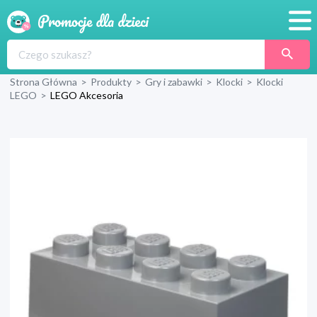
Promocje
Strona Główna
>
Produkty
>
Gry i zabawki
>
Klocki
>
Klocki
Produkty
LEGO
>
LEGO Akcesoria
Sklepy
Blog
Wyprawka