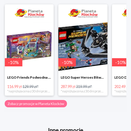
-
10
%
-
10
%
-
10
%
LEGO Friends Podwodna Frajda w super cenie
LEGO Super Heroes Bitwa powietrzna w super cenie
116.99 zł
129.99 zł*
287.99 zł
319.99 zł*
202.49 zł
*najniższa cena z 30 dni przed obniżką
*najniższa cena z 30 dni przed obniżką
Zobacz promocje w Planeta Klocków
Inne promocje