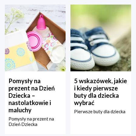
Pomysły na
5 wskazówek, jakie
prezent na Dzień
i kiedy pierwsze
Dziecka –
buty dla dziecka
nastolatkowie i
wybrać
maluchy
Pierwsze buty dla dziecka
Pomysły na prezent na
Dzień Dziecka