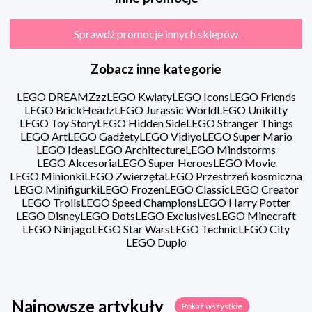
Sprawdź promocje innych sklepów
Zobacz inne kategorie
LEGO DREAMZzz
LEGO Kwiaty
LEGO Icons
LEGO Friends
LEGO BrickHeadz
LEGO Jurassic World
LEGO Unikitty
LEGO Toy Story
LEGO Hidden Side
LEGO Stranger Things
LEGO Art
LEGO Gadżety
LEGO Vidiyo
LEGO Super Mario
LEGO Ideas
LEGO Architecture
LEGO Mindstorms
LEGO Akcesoria
LEGO Super Heroes
LEGO Movie
LEGO Minionki
LEGO Zwierzęta
LEGO Przestrzeń kosmiczna
LEGO Minifigurki
LEGO Frozen
LEGO Classic
LEGO Creator
LEGO Trolls
LEGO Speed Champions
LEGO Harry Potter
LEGO Disney
LEGO Dots
LEGO Exclusives
LEGO Minecraft
LEGO Ninjago
LEGO Star Wars
LEGO Technic
LEGO City
LEGO Duplo
Najnowsze artykuły
Pokaż wszystkie