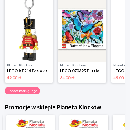
Planeta Klocków
Planeta Klocków
Planeta K
LEGO KE214 Brelok z latarką Dziadek do orzechów Lego
LEGO 070325 Puzzle Butterflies & Blooms (1000 elementów) Lego
49.00 zł
84.00 zł
49.00 zł
Zobacz markę Lego
Promocje w sklepie Planeta Klocków