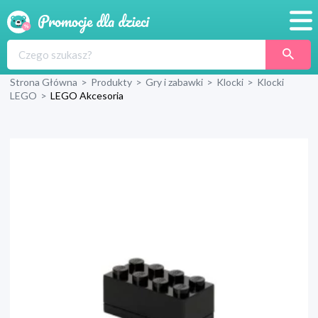
Promocje
Strona Główna
>
Produkty
>
Gry i zabawki
>
Klocki
>
Klocki
Produkty
LEGO
>
LEGO Akcesoria
Sklepy
Blog
Wyprawka