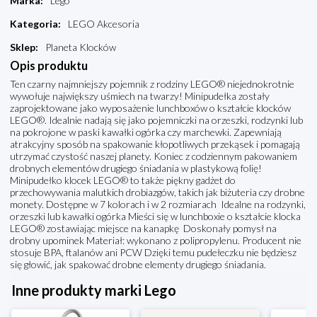
Marka
:
Lego
Kategoria
:
LEGO Akcesoria
Sklep
:
Planeta Klocków
Opis produktu
Ten czarny najmniejszy pojemnik z rodziny LEGO® niejednokrotnie
wywołuje największy uśmiech na twarzy! Minipudełka zostały
zaprojektowane jako wyposażenie lunchboxów o kształcie klocków
LEGO®. Idealnie nadają się jako pojemniczki na orzeszki, rodzynki lub
na pokrojone w paski kawałki ogórka czy marchewki. Zapewniają
atrakcyjny sposób na spakowanie kłopotliwych przekąsek i pomagają
utrzymać czystość naszej planety. Koniec z codziennym pakowaniem
drobnych elementów drugiego śniadania w plastykową folię!
Minipudełko klocek LEGO® to także piękny gadżet do
przechowywania malutkich drobiazgów, takich jak biżuteria czy drobne
monety. Dostępne w 7 kolorach i w 2 rozmiarach Idealne na rodzynki,
orzeszki lub kawałki ogórka Mieści się w lunchboxie o kształcie klocka
LEGO® zostawiając miejsce na kanapkę Doskonały pomysł na
drobny upominek Materiał: wykonano z polipropylenu. Producent nie
stosuje BPA, ftalanów ani PCW Dzięki temu pudełeczku nie będziesz
się głowić, jak spakować drobne elementy drugiego śniadania.
Inne produkty marki Lego