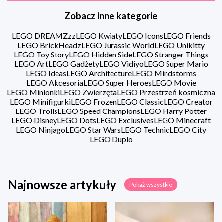
Zobacz inne kategorie
LEGO DREAMZzz
LEGO Kwiaty
LEGO Icons
LEGO Friends
LEGO BrickHeadz
LEGO Jurassic World
LEGO Unikitty
LEGO Toy Story
LEGO Hidden Side
LEGO Stranger Things
LEGO Art
LEGO Gadżety
LEGO Vidiyo
LEGO Super Mario
LEGO Ideas
LEGO Architecture
LEGO Mindstorms
LEGO Akcesoria
LEGO Super Heroes
LEGO Movie
LEGO Minionki
LEGO Zwierzęta
LEGO Przestrzeń kosmiczna
LEGO Minifigurki
LEGO Frozen
LEGO Classic
LEGO Creator
LEGO Trolls
LEGO Speed Champions
LEGO Harry Potter
LEGO Disney
LEGO Dots
LEGO Exclusives
LEGO Minecraft
LEGO Ninjago
LEGO Star Wars
LEGO Technic
LEGO City
LEGO Duplo
Najnowsze artykuły
Pokaż wszystkie