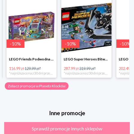
-
10
%
-
10
%
-
10
%
LEGO Friends Podwodna Frajda w super cenie
LEGO Super Heroes Bitwa powietrzna w super cenie
116.99 zł
129.99 zł*
287.99 zł
319.99 zł*
202.49 zł
*najniższa cena z 30 dni przed obniżką
*najniższa cena z 30 dni przed obniżką
Zobacz promocje w Planeta Klocków
Inne promocje
Sprawdź promocje innych sklepów