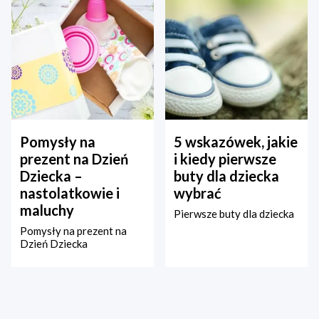
Pomysły na
5 wskazówek, jakie
prezent na Dzień
i kiedy pierwsze
Dziecka –
buty dla dziecka
nastolatkowie i
wybrać
maluchy
Pierwsze buty dla dziecka
Pomysły na prezent na
Dzień Dziecka