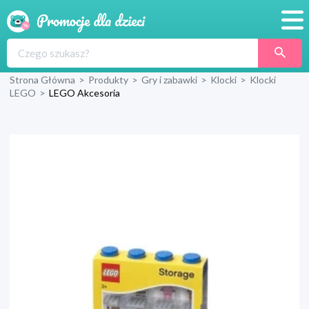
Promocje
Strona Główna
>
Produkty
>
Gry i zabawki
>
Klocki
>
Klocki
Produkty
LEGO
>
LEGO Akcesoria
Sklepy
Blog
Wyprawka