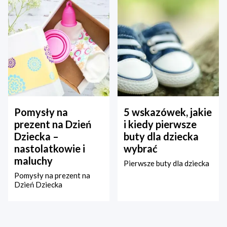
Pomysły na
5 wskazówek, jakie
prezent na Dzień
i kiedy pierwsze
Dziecka –
buty dla dziecka
nastolatkowie i
wybrać
maluchy
Pierwsze buty dla dziecka
Pomysły na prezent na
Dzień Dziecka