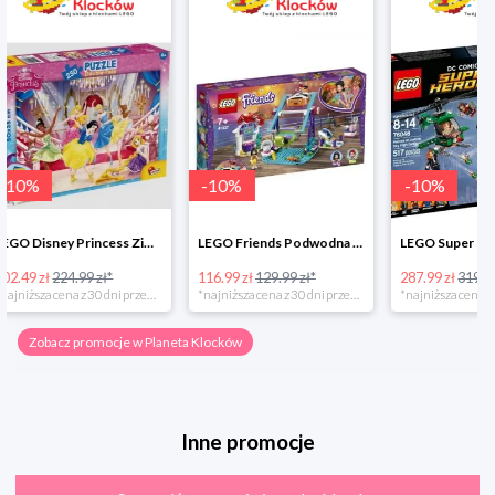
-
10
%
-
10
%
-
10
%
LEGO Friends Podwodna Frajda w super cenie
LEGO Super Heroes Bitwa powietrzna w super cenie
116.99 zł
129.99 zł*
287.99 zł
319.99 zł*
202.49 zł
*najniższa cena z 30 dni przed obniżką
*najniższa cena z 30 dni przed obniżką
Zobacz promocje w Planeta Klocków
Inne promocje