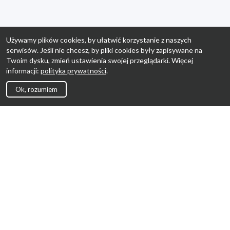
Używamy plików cookies, by ułatwić korzystanie z naszych
serwisów. Jeśli nie chcesz, by pliki cookies były zapisywane na
Twoim dysku, zmień ustawienia swojej przeglądarki. Więcej
informacji:
polityka prywatności
.
Ok, rozumiem