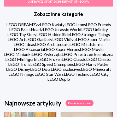
Sprawdź promocje innych sklepów
Zobacz inne kategorie
LEGO DREAMZzz
LEGO Kwiaty
LEGO Icons
LEGO Friends
LEGO BrickHeadz
LEGO Jurassic World
LEGO Unikitty
LEGO Toy Story
LEGO Hidden Side
LEGO Stranger Things
LEGO Art
LEGO Gadżety
LEGO Vidiyo
LEGO Super Mario
LEGO Ideas
LEGO Architecture
LEGO Mindstorms
LEGO Akcesoria
LEGO Super Heroes
LEGO Movie
LEGO Minionki
LEGO Zwierzęta
LEGO Przestrzeń kosmiczna
LEGO Minifigurki
LEGO Frozen
LEGO Classic
LEGO Creator
LEGO Trolls
LEGO Speed Champions
LEGO Harry Potter
LEGO Disney
LEGO Dots
LEGO Exclusives
LEGO Minecraft
LEGO Ninjago
LEGO Star Wars
LEGO Technic
LEGO City
LEGO Duplo
Najnowsze artykuły
Pokaż wszystkie