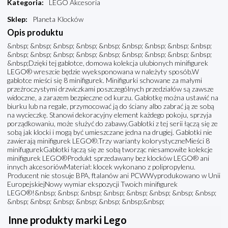
Kategoria
:
LEGO Akcesoria
Sklep
:
Planeta Klocków
Opis produktu
&nbsp; &nbsp; &nbsp; &nbsp; &nbsp; &nbsp; &nbsp; &nbsp; &nbsp;
&nbsp; &nbsp; &nbsp; &nbsp; &nbsp; &nbsp; &nbsp; &nbsp; &nbsp;
&nbsp;Dzięki tej gablotce, domowa kolekcja ulubionych minifigurek
LEGO® wreszcie będzie wyeksponowana w należyty sposób.W
gablotce mieści się 8 minifigurek. Minifigurki schowane za małymi
przeźroczystymi drzwiczkami poszczególnych przedziałów są zawsze
widoczne, a zarazem bezpieczne od kurzu. Gablotkę można ustawić na
biurku lub na regale, przymocować ją do ściany albo zabrać ją ze sobą
na wycieczkę. Stanowi dekoracyjny element każdego pokoju, sprzyja
porządkowaniu, może służyć do zabawy.Gablotki z tej serii łączą się ze
sobą jak klocki i mogą być umieszczane jedna na drugiej. Gablotki nie
zawierają minifigurek LEGO®.Trzy warianty kolorystyczneMieści 8
minifugurekGablotki łączą się ze sobą tworząc niesamowite kolekcje
minifigurek LEGO®Produkt sprzedawany bez klocków LEGO® ani
innych akcesoriówMateriał: klocek wykonano z polipropylenu.
Producent nie stosuje BPA, ftalanów ani PCWWyprodukowano w Unii
EuropejskiejNowy wymiar ekspozycji Twoich minifigurek
LEGO®!&nbsp; &nbsp; &nbsp; &nbsp; &nbsp; &nbsp; &nbsp; &nbsp;
&nbsp; &nbsp; &nbsp; &nbsp; &nbsp; &nbsp;&nbsp;
Inne produkty marki Lego