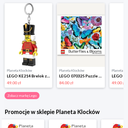
Planeta Klocków
Planeta Klocków
Planeta K
LEGO KE214 Brelok z latarką Dziadek do orzechów Lego
LEGO 070325 Puzzle Butterflies & Blooms (1000 elementów) Lego
49.00 zł
84.00 zł
49.00 zł
Zobacz markę Lego
Promocje w sklepie Planeta Klocków