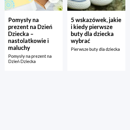
Pomysły na
5 wskazówek, jakie
prezent na Dzień
i kiedy pierwsze
Dziecka –
buty dla dziecka
nastolatkowie i
wybrać
maluchy
Pierwsze buty dla dziecka
Pomysły na prezent na
Dzień Dziecka