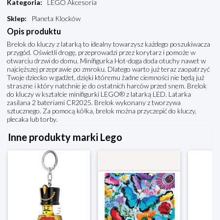
Kategoria
:
LEGO Akcesoria
Sklep
:
Planeta Klocków
Opis produktu
Brelok do kluczy z latarką to idealny towarzysz każdego poszukiwacza
przygód. Oświetli drogę, przeprowadzi przez korytarz i pomoże w
otwarciu drzwi do domu. Minifigurka Hot-doga doda otuchy nawet w
najcięższej przeprawie po zmroku. Dlatego warto już teraz zaopatrzyć
Twoje dziecko w gadżet, dzięki któremu żadne ciemności nie będą już
straszne i który natchnie je do ostatnich harców przed snem. Brelok
do kluczy w kształcie minifigurki LEGO® z latarką LED. Latarka
zasilana 2 bateriami CR2025. Brelok wykonany z tworzywa
sztucznego. Za pomocą kółka, brelok można przyczepić do kluczy,
plecaka lub torby.
Inne produkty marki Lego