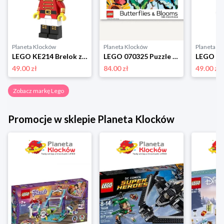
Planeta Klocków
Planeta Klocków
Planeta K
LEGO KE214 Brelok z latarką Dziadek do orzechów Lego
LEGO 070325 Puzzle Butterflies & Blooms (1000 elementów) Lego
49.00 zł
84.00 zł
49.00 zł
Zobacz markę Lego
Promocje w sklepie Planeta Klocków