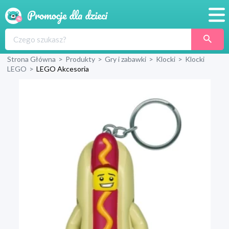
Promocje
Strona Główna
>
Produkty
>
Gry i zabawki
>
Klocki
>
Klocki
Produkty
LEGO
>
LEGO Akcesoria
Sklepy
Blog
Wyprawka