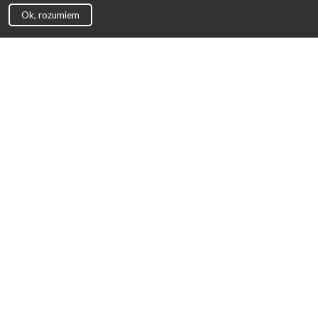
Ok, rozumiem
Strona Główna
Promocje
Sklepy
Wyprawka