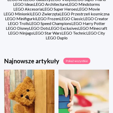
LEGO Ideas
LEGO Architecture
LEGO Mindstorms
LEGO Akcesoria
LEGO Super Heroes
LEGO Movie
LEGO Minionki
LEGO Zwierzęta
LEGO Przestrzeń kosmiczna
LEGO Minifigurki
LEGO Frozen
LEGO Classic
LEGO Creator
LEGO Trolls
LEGO Speed Champions
LEGO Harry Potter
LEGO Disney
LEGO Dots
LEGO Exclusives
LEGO Minecraft
LEGO Ninjago
LEGO Star Wars
LEGO Technic
LEGO City
LEGO Duplo
Najnowsze artykuły
Pokaż wszystkie