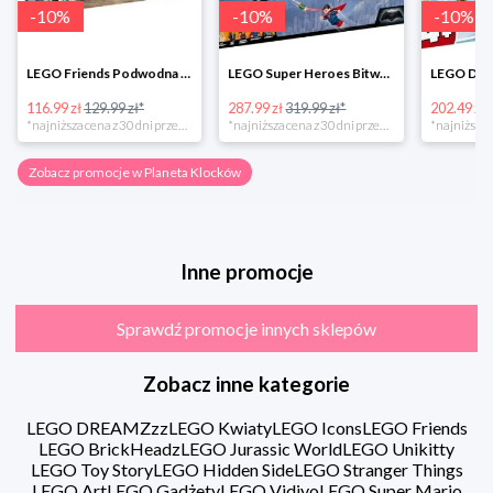
-
10
%
-
10
%
-
10
%
LEGO Friends Podwodna Frajda w super cenie
LEGO Super Heroes Bitwa powietrzna w super cenie
116.99 zł
129.99 zł*
287.99 zł
319.99 zł*
202.49 zł
*najniższa cena z 30 dni przed obniżką
*najniższa cena z 30 dni przed obniżką
Zobacz promocje w Planeta Klocków
Inne promocje
Sprawdź promocje innych sklepów
Zobacz inne kategorie
LEGO DREAMZzz
LEGO Kwiaty
LEGO Icons
LEGO Friends
LEGO BrickHeadz
LEGO Jurassic World
LEGO Unikitty
LEGO Toy Story
LEGO Hidden Side
LEGO Stranger Things
LEGO Art
LEGO Gadżety
LEGO Vidiyo
LEGO Super Mario