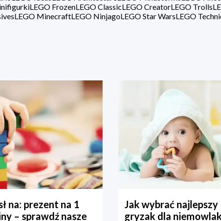
ifigurki
LEGO Frozen
LEGO Classic
LEGO Creator
LEGO Trolls
LE
ives
LEGO Minecraft
LEGO Ninjago
LEGO Star Wars
LEGO Techni
ł na: prezent na 1
Jak wybrać najlepszy
iny – sprawdź nasze
gryzak dla niemowla