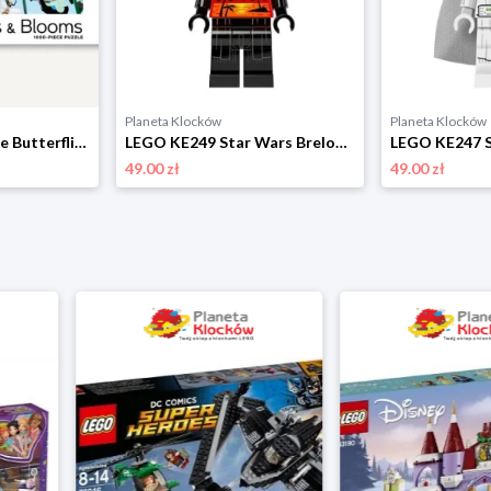
Planeta Klocków
Planeta Klocków
LEGO 070325 Puzzle Butterflies & Blooms (1000 elementów) Lego
LEGO KE249 Star Wars Brelok latarka LED Darth Vader Vacation Lego
49.00 zł
49.00 zł