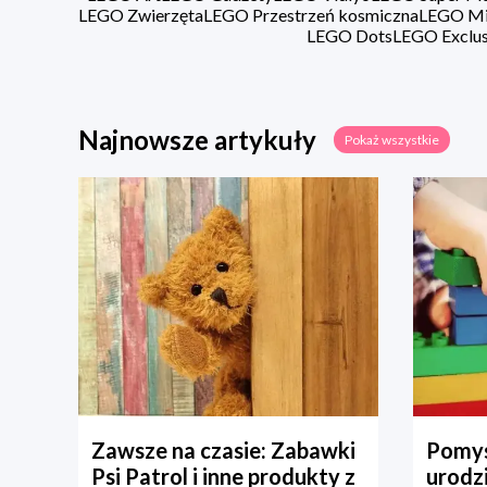
LEGO Zwierzęta
LEGO Przestrzeń kosmiczna
LEGO Min
LEGO Dots
LEGO Exclus
Najnowsze artykuły
Pokaż wszystkie
Zawsze na czasie: Zabawki
Pomys
Psi Patrol i inne produkty z
urodz