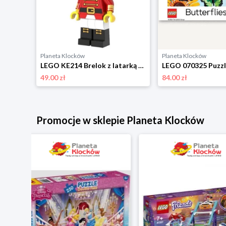
Planeta Klocków
Planeta Klocków
LEGO 67429 Puzzle Pet Pals (1000 elementów) Lego
LEGO KE214 Brelok z latarką Dziadek do orzechów Lego
49.00 zł
84.00 zł
Promocje w sklepie Planeta Klocków