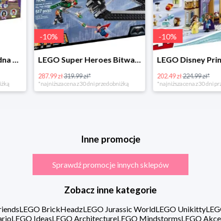
-
10
%
LEGO Super Heroes Bitwa powietrzna w super cenie
LEGO Disney Princess 43180 Zimowe święto w zamku Belli
202.49 zł
224.99 zł*
16.98 zł
rzed obniżką
*najniższa cena z 30 dni przed obniżką
Inne promocje
Sprawdź promocje innych sklepów
Zobacz inne kategorie
iends
LEGO BrickHeadz
LEGO Jurassic World
LEGO Unikitty
LEG
rio
LEGO Ideas
LEGO Architecture
LEGO Mindstorms
LEGO Akce