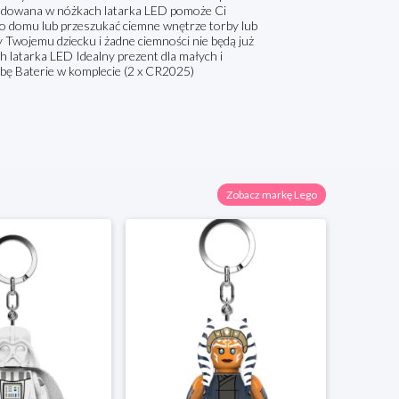
wbudowana w nóżkach latarka LED pomoże Ci
 do domu lub przeszukać ciemne wnętrze torby lub
wojemu dziecku i żadne ciemności nie będą już
 latarka LED Idealny prezent dla małych i
ę Baterie w komplecie (2 x CR2025)
Zobacz markę Lego