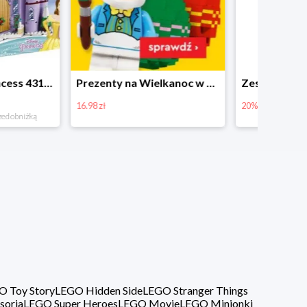
Prezenty na Wielkanoc w Planecie Klocków od 16,99 zł
Zestawy Bitbox LEGO Vidiyo w Planecie Klocków -20%
20%
40%
O Toy Story
LEGO Hidden Side
LEGO Stranger Things
soria
LEGO Super Heroes
LEGO Movie
LEGO Minionki