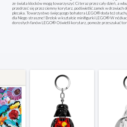
ze świata klocków mogą towarzyszyć Ci teraz przez cały dzień, a 
przedrzeć się przez ciemny korytarz, podświetlić zamek w drzwiach
plecaka. Towarzystwo święcącego bohatera LEGO® doda też otuchy T
dla Niego straszne! Brelok w kształcie minifigurki LEGO® W nóżkach
dorosłych fanów LEGO® Oświetli korytarz, pomoże przeszukać torb