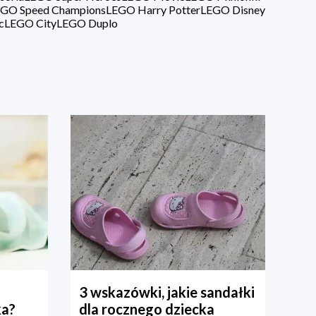
GO Speed Champions
LEGO Harry Potter
LEGO Disney
c
LEGO City
LEGO Duplo
3 wskazówki, jakie sandałki
ka?
dla rocznego dziecka