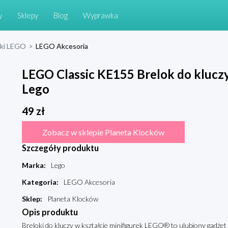
y
Sklepy
Blog
Wyprawka
cki LEGO
>
LEGO Akcesoria
LEGO Classic KE155 Brelok do kluczy
Lego
49
zł
Zobacz w sklepie Planeta Klocków
Szczegóły produktu
Marka
:
Lego
Kategoria
:
LEGO Akcesoria
Sklep
:
Planeta Klocków
Opis produktu
Breloki do kluczy w kształcie minifigurek LEGO® to ulubiony gadże