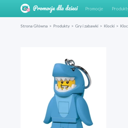
Promocje
Produkt
Strona Główna
>
Produkty
>
Gry i zabawki
>
Klocki
>
Klo