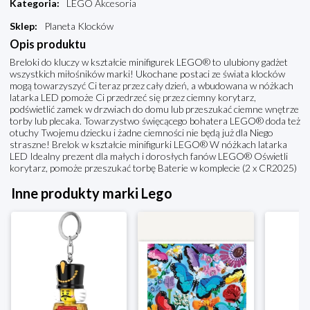
Kategoria
:
LEGO Akcesoria
Sklep
:
Planeta Klocków
Opis produktu
Breloki do kluczy w kształcie minifigurek LEGO® to ulubiony gadżet
wszystkich miłośników marki! Ukochane postaci ze świata klocków
mogą towarzyszyć Ci teraz przez cały dzień, a wbudowana w nóżkach
latarka LED pomoże Ci przedrzeć się przez ciemny korytarz,
podświetlić zamek w drzwiach do domu lub przeszukać ciemne wnętrze
torby lub plecaka. Towarzystwo święcącego bohatera LEGO® doda też
otuchy Twojemu dziecku i żadne ciemności nie będą już dla Niego
straszne! Brelok w kształcie minifigurki LEGO® W nóżkach latarka
LED Idealny prezent dla małych i dorosłych fanów LEGO® Oświetli
korytarz, pomoże przeszukać torbę Baterie w komplecie (2 x CR2025)
Inne produkty marki Lego