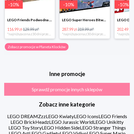
-
10
%
-
10
%
-
10
%
LEGO Friends Podwodna Frajda w super cenie
LEGO Super Heroes Bitwa powietrzna w super cenie
116.99 zł
129.99 zł*
287.99 zł
319.99 zł*
202.49 zł
*najniższa cena z 30 dni przed obniżką
*najniższa cena z 30 dni przed obniżką
Zobacz promocje w Planeta Klocków
Inne promocje
Sprawdź promocje innych sklepów
Zobacz inne kategorie
LEGO DREAMZzz
LEGO Kwiaty
LEGO Icons
LEGO Friends
LEGO BrickHeadz
LEGO Jurassic World
LEGO Unikitty
LEGO Toy Story
LEGO Hidden Side
LEGO Stranger Things
LEGO Art
LEGO Gadżety
LEGO Vidiyo
LEGO Super Mario