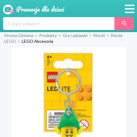
Promocje
Strona Główna
>
Produkty
>
Gry i zabawki
>
Klocki
>
Klocki
Produkty
LEGO
>
LEGO Akcesoria
Sklepy
Blog
Wyprawka