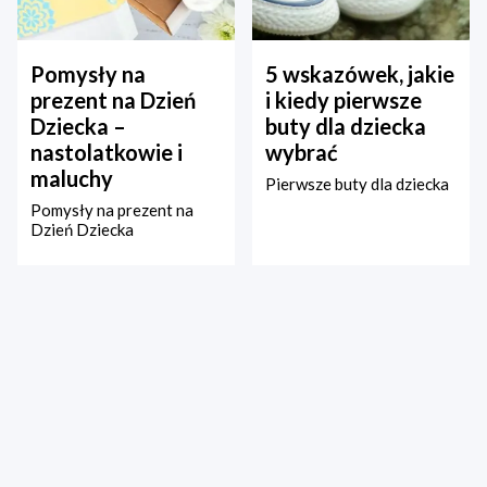
Pomysły na
5 wskazówek, jakie
prezent na Dzień
i kiedy pierwsze
Dziecka –
buty dla dziecka
nastolatkowie i
wybrać
maluchy
Pierwsze buty dla dziecka
Pomysły na prezent na
Dzień Dziecka