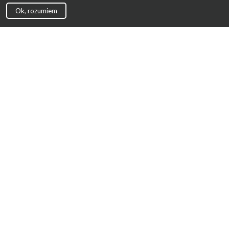
Ok, rozumiem
Strona Główna
Promocje
Sklepy
Wyprawka