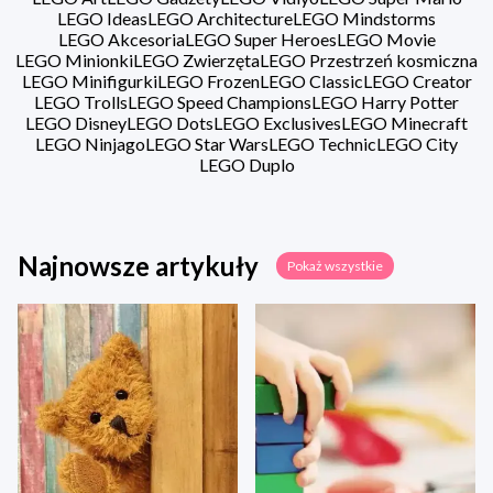
LEGO Ideas
LEGO Architecture
LEGO Mindstorms
LEGO Akcesoria
LEGO Super Heroes
LEGO Movie
LEGO Minionki
LEGO Zwierzęta
LEGO Przestrzeń kosmiczna
LEGO Minifigurki
LEGO Frozen
LEGO Classic
LEGO Creator
LEGO Trolls
LEGO Speed Champions
LEGO Harry Potter
LEGO Disney
LEGO Dots
LEGO Exclusives
LEGO Minecraft
LEGO Ninjago
LEGO Star Wars
LEGO Technic
LEGO City
LEGO Duplo
Najnowsze artykuły
Pokaż wszystkie