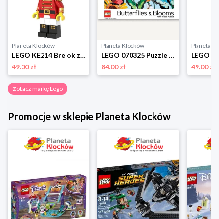
Planeta Klocków
Planeta Klocków
Planeta K
LEGO KE214 Brelok z latarką Dziadek do orzechów Lego
LEGO 070325 Puzzle Butterflies & Blooms (1000 elementów) Lego
49.00 zł
84.00 zł
49.00 zł
Zobacz markę Lego
Promocje w sklepie Planeta Klocków