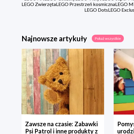
LEGO Zwierzęta
LEGO Przestrzeń kosmiczna
LEGO Min
LEGO Dots
LEGO Exclus
Najnowsze artykuły
Pokaż wszystkie
Zawsze na czasie: Zabawki
Pomys
Psi Patrol i inne produkty z
urodz