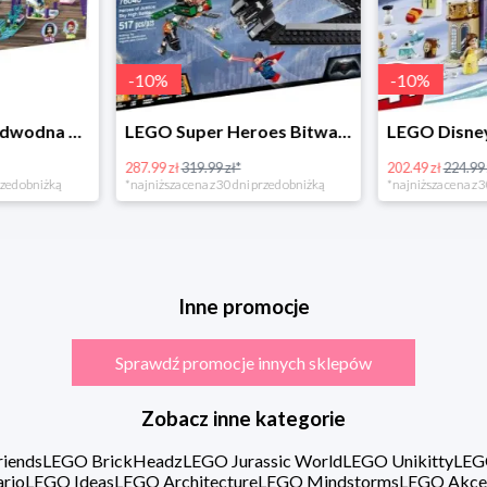
-
10
%
LEGO Super Heroes Bitwa powietrzna w super cenie
LEGO Disney Princess 43180 Zimowe święto w zamku Belli
202.49 zł
224.99 zł*
16.98 zł
rzed obniżką
*najniższa cena z 30 dni przed obniżką
Inne promocje
Sprawdź promocje innych sklepów
Zobacz inne kategorie
iends
LEGO BrickHeadz
LEGO Jurassic World
LEGO Unikitty
LEG
rio
LEGO Ideas
LEGO Architecture
LEGO Mindstorms
LEGO Akce