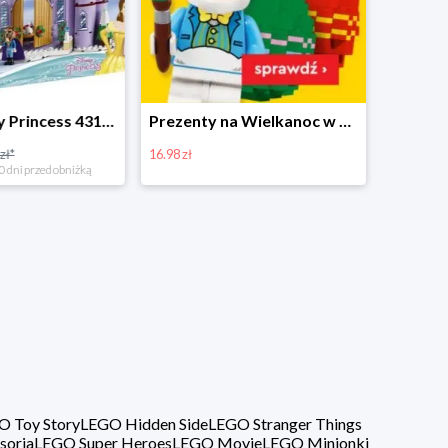
Prezenty na Wielkanoc w Planecie Klocków od 16,99 zł
Zestawy Bitbox LEGO Vidiyo w Planecie Klocków -20%
20%
40%
O Toy Story
LEGO Hidden Side
LEGO Stranger Things
soria
LEGO Super Heroes
LEGO Movie
LEGO Minionki