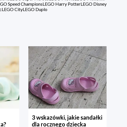
GO Speed Champions
LEGO Harry Potter
LEGO Disney
c
LEGO City
LEGO Duplo
3 wskazówki, jakie sandałki
ka?
dla rocznego dziecka