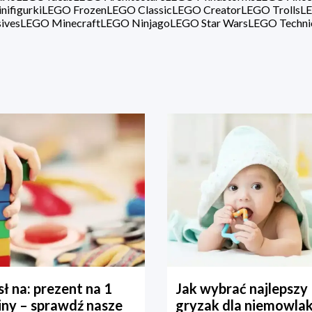
ifigurki
LEGO Frozen
LEGO Classic
LEGO Creator
LEGO Trolls
LE
ives
LEGO Minecraft
LEGO Ninjago
LEGO Star Wars
LEGO Techni
ł na: prezent na 1
Jak wybrać najlepszy
iny – sprawdź nasze
gryzak dla niemowla