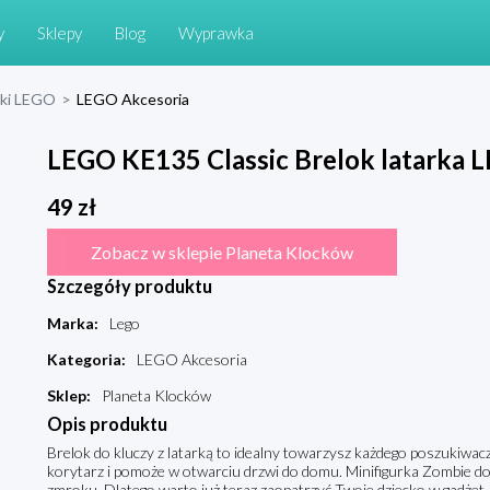
y
Sklepy
Blog
Wyprawka
cki LEGO
>
LEGO Akcesoria
LEGO KE135 Classic Brelok latarka 
49
zł
Zobacz w sklepie Planeta Klocków
Szczegóły produktu
Marka
:
Lego
Kategoria
:
LEGO Akcesoria
Sklep
:
Planeta Klocków
Opis produktu
Brelok do kluczy z latarką to idealny towarzysz każdego poszukiwacz
korytarz i pomoże w otwarciu drzwi do domu. Minifigurka Zombie do
zmroku. Dlatego warto już teraz zaopatrzyć Twoje dziecko w gadżet, 