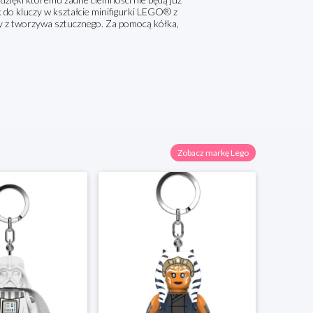
 do kluczy w kształcie minifigurki LEGO® z
y z tworzywa sztucznego. Za pomocą kółka,
Zobacz markę Lego