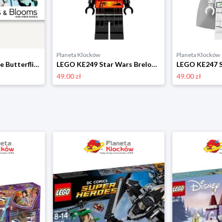
Planeta Klocków
Planeta Klocków
LEGO 070325 Puzzle Butterflies & Blooms (1000 elementów) Lego
LEGO KE249 Star Wars Brelok latarka LED Darth Vader Vacation Lego
49.00 zł
49.00 zł