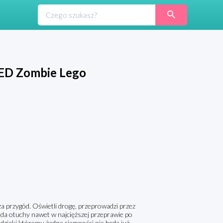
LED Zombie Lego
a przygód. Oświetli drogę, przeprowadzi przez
da otuchy nawet w najcięższej przeprawie po
dzięki któremu żadne ciemności nie będą już