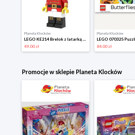
Planeta Klocków
Planeta Klocków
LEGO 67429 Puzzle Pet Pals (1000 elementów) Lego
LEGO KE214 Brelok z latarką Dziadek do orzechów Lego
49.00 zł
84.00 zł
Promocje w sklepie Planeta Klocków