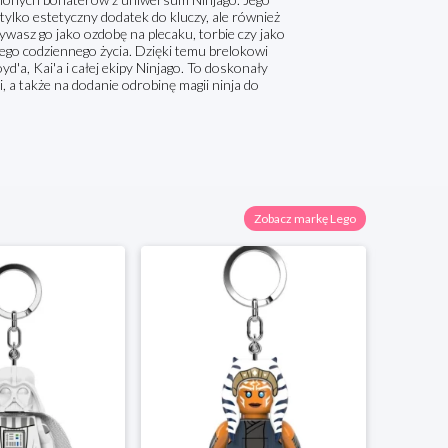
tylko estetyczny dodatek do kluczy, ale również
ywasz go jako ozdobę na plecaku, torbie czy jako
ego codziennego życia. Dzięki temu brelokowi
d'a, Kai'a i całej ekipy Ninjago. To doskonały
i, a także na dodanie odrobinę magii ninja do
Zobacz markę Lego