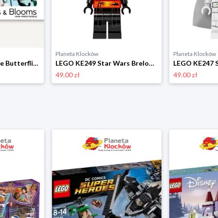
Planeta Klocków
Planeta Klocków
LEGO 070325 Puzzle Butterflies & Blooms (1000 elementów) Lego
LEGO KE249 Star Wars Brelok latarka LED Darth Vader Vacation Lego
49.00 zł
49.00 zł