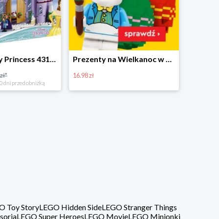
Prezenty na Wielkanoc w Planecie Klocków od 16,99 zł
Zestawy Bitbox LEGO Vidiyo w Planecie Klocków -20%
20%
40%
O Toy Story
LEGO Hidden Side
LEGO Stranger Things
soria
LEGO Super Heroes
LEGO Movie
LEGO Minionki