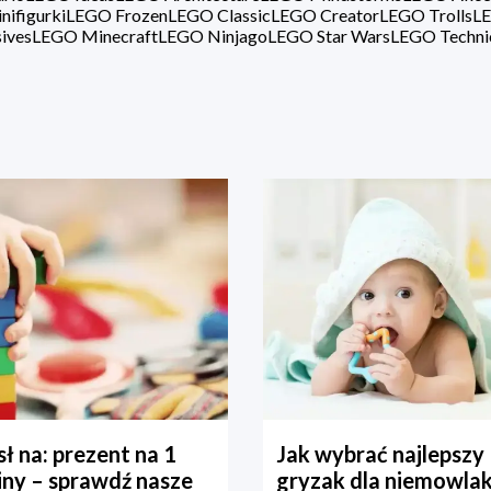
ifigurki
LEGO Frozen
LEGO Classic
LEGO Creator
LEGO Trolls
LE
ives
LEGO Minecraft
LEGO Ninjago
LEGO Star Wars
LEGO Techni
ł na: prezent na 1
Jak wybrać najlepszy
iny – sprawdź nasze
gryzak dla niemowla