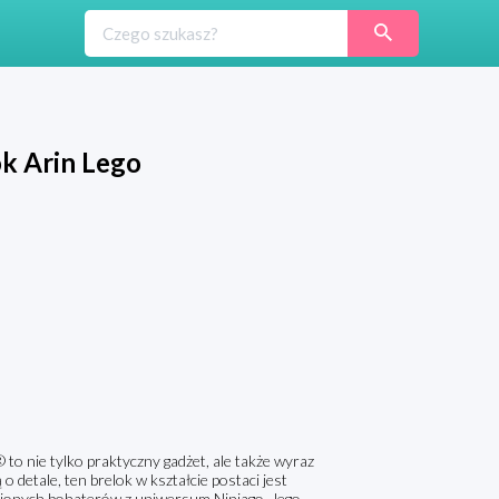
k Arin Lego
o nie tylko praktyczny gadżet, ale także wyraz
 o detale, ten brelok w kształcie postaci jest
bionych bohaterów z uniwersum Ninjago. Jego