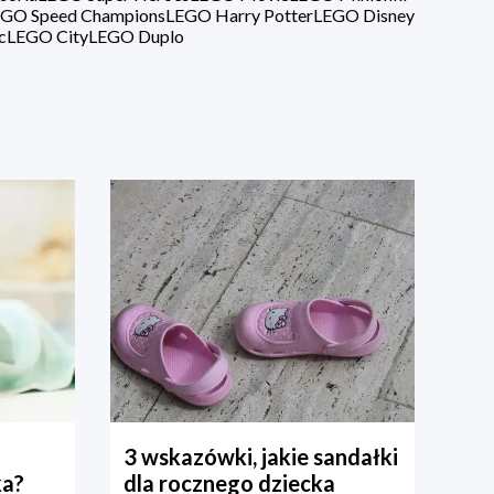
GO Speed Champions
LEGO Harry Potter
LEGO Disney
c
LEGO City
LEGO Duplo
3 wskazówki, jakie sandałki
ka?
dla rocznego dziecka