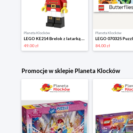
Planeta Klocków
Planeta Klocków
LEGO 67429 Puzzle Pet Pals (1000 elementów) Lego
LEGO KE214 Brelok z latarką Dziadek do orzechów Lego
49.00 zł
84.00 zł
Promocje w sklepie Planeta Klocków