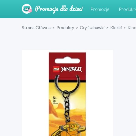
Promocje
Produkt
Strona Główna
>
Produkty
>
Gry i zabawki
>
Klocki
>
Klo