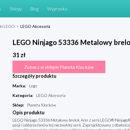
y
Sklepy
Blog
Wyprawka
cki LEGO
>
LEGO Akcesoria
LEGO Ninjago 53336 Metalowy brelo
31
zł
Zobacz w sklepie Planeta Klocków
Szczegóły produktu
Marka
:
Lego
Kategoria
:
LEGO Akcesoria
Sklep
:
Planeta Klocków
Opis produktu
LEGO Ninjago 53336 Metalowy brelok Arin z serii LEGO® Ninjago® t
pasji i oddania fanów tej niezwykłej serii. Zaprojektowany z dbałością
niezwykle precyzyjny i kolorowy, oddając wierne odwzorowanie ulu