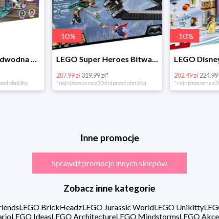
-
10
%
LEGO Super Heroes Bitwa powietrzna w super cenie
LEGO Disney Princess 43180 Zimowe święto w zamku Belli
202.49 zł
224.99 zł*
16.98 zł
rzed obniżką
*najniższa cena z 30 dni przed obniżką
Inne promocje
Sprawdź promocje innych sklepów
Zobacz inne kategorie
iends
LEGO BrickHeadz
LEGO Jurassic World
LEGO Unikitty
LEG
rio
LEGO Ideas
LEGO Architecture
LEGO Mindstorms
LEGO Akce