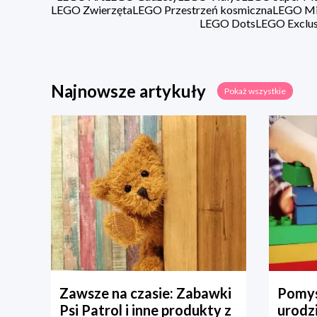
LEGO Zwierzęta
LEGO Przestrzeń kosmiczna
LEGO Min
LEGO Dots
LEGO Exclus
Najnowsze artykuły
Pokaż wszystkie
Zawsze na czasie: Zabawki
Pomys
Psi Patrol i inne produkty z
urodz