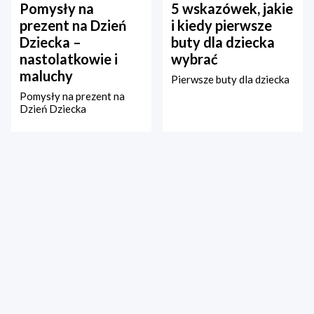
Pomysły na
5 wskazówek, jakie
prezent na Dzień
i kiedy pierwsze
Dziecka –
buty dla dziecka
nastolatkowie i
wybrać
maluchy
Pierwsze buty dla dziecka
Pomysły na prezent na
Dzień Dziecka