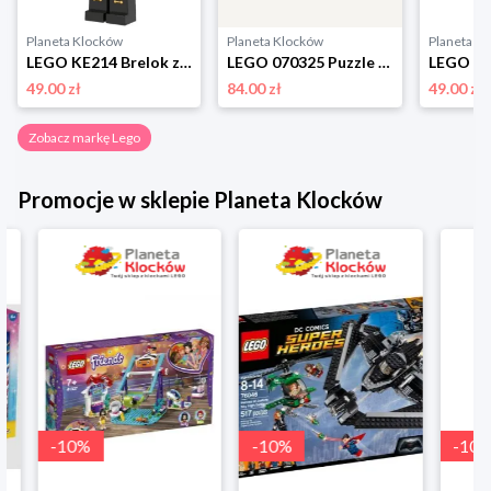
Planeta Klocków
Planeta Klocków
Planeta K
LEGO KE214 Brelok z latarką Dziadek do orzechów Lego
LEGO 070325 Puzzle Butterflies & Blooms (1000 elementów) Lego
49.00 zł
84.00 zł
49.00 zł
Zobacz markę Lego
Promocje w sklepie Planeta Klocków
-
10
%
-
10
%
-
10
%