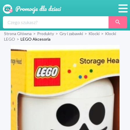
Promocje
Strona Główna
>
Produkty
>
Gry i zabawki
>
Klocki
>
Klocki
Produkty
LEGO
>
LEGO Akcesoria
Sklepy
Blog
Wyprawka