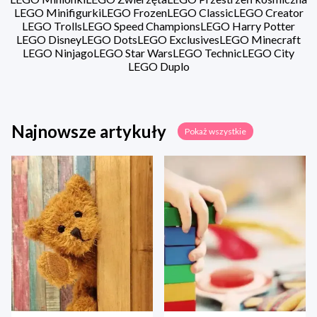
LEGO Minifigurki
LEGO Frozen
LEGO Classic
LEGO Creator
LEGO Trolls
LEGO Speed Champions
LEGO Harry Potter
LEGO Disney
LEGO Dots
LEGO Exclusives
LEGO Minecraft
LEGO Ninjago
LEGO Star Wars
LEGO Technic
LEGO City
LEGO Duplo
Najnowsze artykuły
Pokaż wszystkie