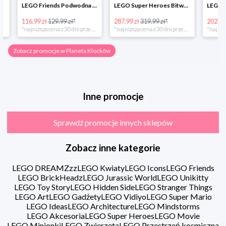
LEGO Friends Podwodna Frajda w super cenie
LEGO Super Heroes Bitwa powietrzna w super cenie
116.99 zł
129.99 zł*
287.99 zł
319.99 zł*
202.49 zł
*najniższa cena z 30 dni przed obniżką
*najniższa cena z 30 dni przed obniżką
Zobacz promocje w Planeta Klocków
Inne promocje
Sprawdź promocje innych sklepów
Zobacz inne kategorie
LEGO DREAMZzz
LEGO Kwiaty
LEGO Icons
LEGO Friends
LEGO BrickHeadz
LEGO Jurassic World
LEGO Unikitty
LEGO Toy Story
LEGO Hidden Side
LEGO Stranger Things
LEGO Art
LEGO Gadżety
LEGO Vidiyo
LEGO Super Mario
LEGO Ideas
LEGO Architecture
LEGO Mindstorms
LEGO Akcesoria
LEGO Super Heroes
LEGO Movie
LEGO Minionki
LEGO Zwierzęta
LEGO Przestrzeń kosmiczna