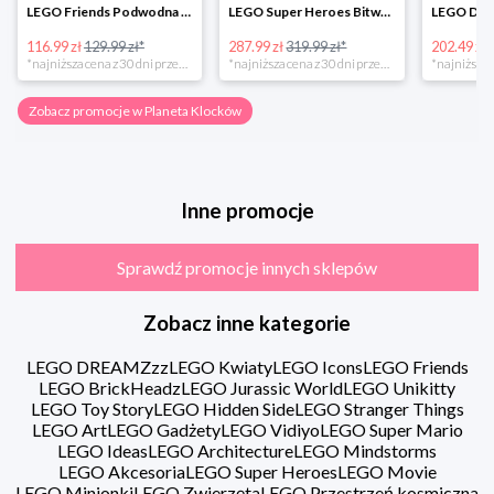
LEGO Friends Podwodna Frajda w super cenie
LEGO Super Heroes Bitwa powietrzna w super cenie
116.99 zł
129.99 zł*
287.99 zł
319.99 zł*
202.49 zł
*najniższa cena z 30 dni przed obniżką
*najniższa cena z 30 dni przed obniżką
Zobacz promocje w Planeta Klocków
Inne promocje
Sprawdź promocje innych sklepów
Zobacz inne kategorie
LEGO DREAMZzz
LEGO Kwiaty
LEGO Icons
LEGO Friends
LEGO BrickHeadz
LEGO Jurassic World
LEGO Unikitty
LEGO Toy Story
LEGO Hidden Side
LEGO Stranger Things
LEGO Art
LEGO Gadżety
LEGO Vidiyo
LEGO Super Mario
LEGO Ideas
LEGO Architecture
LEGO Mindstorms
LEGO Akcesoria
LEGO Super Heroes
LEGO Movie
LEGO Minionki
LEGO Zwierzęta
LEGO Przestrzeń kosmiczna