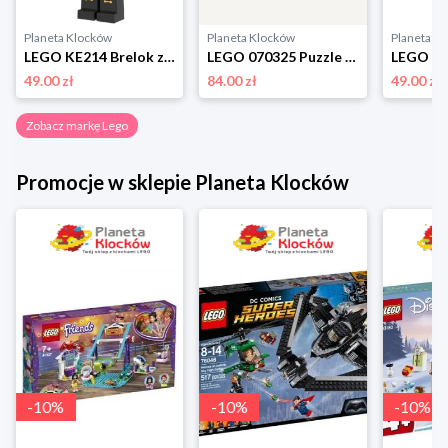
Planeta Klocków
Planeta Klocków
Planeta K
LEGO KE214 Brelok z latarką Dziadek do orzechów Lego
LEGO 070325 Puzzle Butterflies & Blooms (1000 elementów) Lego
49.00 zł
84.00 zł
49.00 zł
Zobacz markę Lego
Promocje w sklepie Planeta Klocków
-
10
%
-
10
%
-
10
%