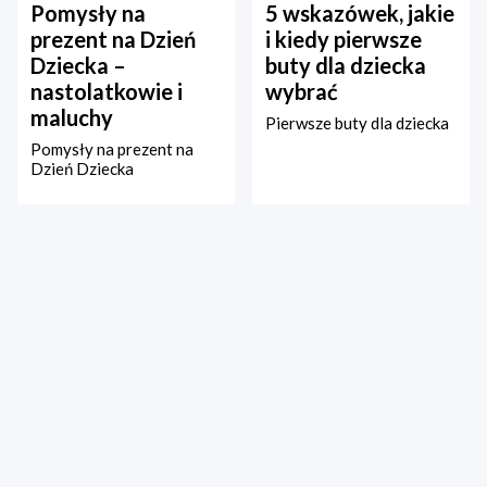
Pomysły na
5 wskazówek, jakie
prezent na Dzień
i kiedy pierwsze
Dziecka –
buty dla dziecka
nastolatkowie i
wybrać
maluchy
Pierwsze buty dla dziecka
Pomysły na prezent na
Dzień Dziecka