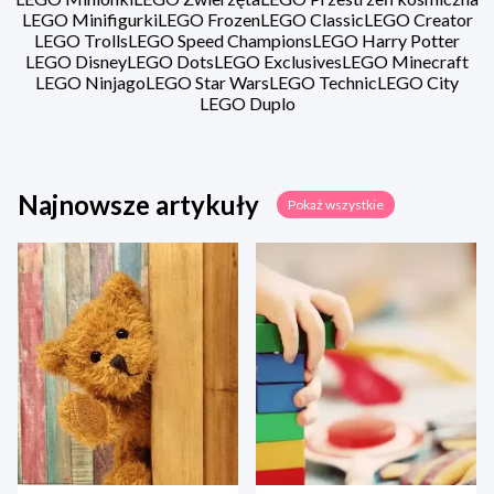
LEGO Minifigurki
LEGO Frozen
LEGO Classic
LEGO Creator
LEGO Trolls
LEGO Speed Champions
LEGO Harry Potter
LEGO Disney
LEGO Dots
LEGO Exclusives
LEGO Minecraft
LEGO Ninjago
LEGO Star Wars
LEGO Technic
LEGO City
LEGO Duplo
Najnowsze artykuły
Pokaż wszystkie