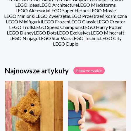
LEGO Ideas
LEGO Architecture
LEGO Mindstorms
LEGO Akcesoria
LEGO Super Heroes
LEGO Movie
LEGO Minionki
LEGO Zwierzęta
LEGO Przestrzeń kosmiczna
LEGO Minifigurki
LEGO Frozen
LEGO Classic
LEGO Creator
LEGO Trolls
LEGO Speed Champions
LEGO Harry Potter
LEGO Disney
LEGO Dots
LEGO Exclusives
LEGO Minecraft
LEGO Ninjago
LEGO Star Wars
LEGO Technic
LEGO City
LEGO Duplo
Najnowsze artykuły
Pokaż wszystkie