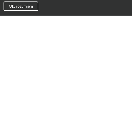
Ok, rozumiem
Strona Główna
Promocje
Sklepy
Wyprawka