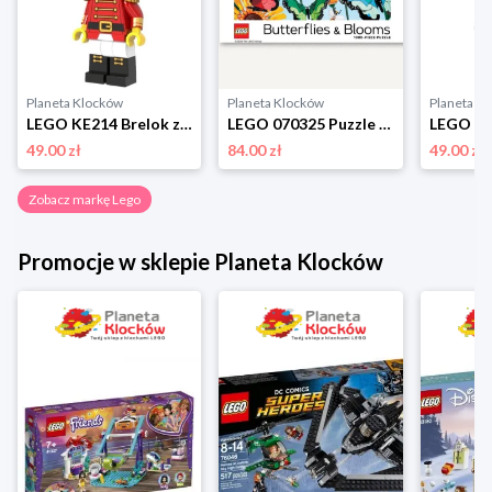
Planeta Klocków
Planeta Klocków
Planeta K
LEGO KE214 Brelok z latarką Dziadek do orzechów Lego
LEGO 070325 Puzzle Butterflies & Blooms (1000 elementów) Lego
49.00 zł
84.00 zł
49.00 zł
Zobacz markę Lego
Promocje w sklepie Planeta Klocków