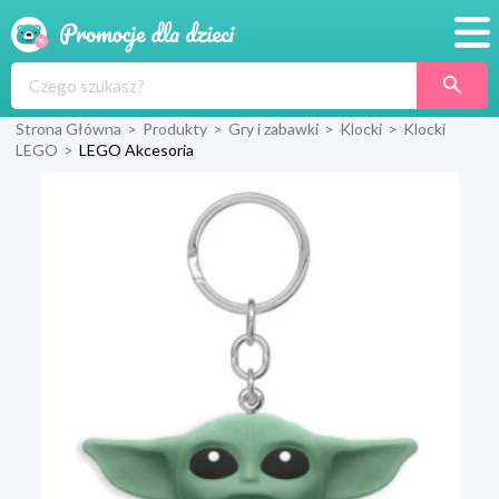
Promocje
Strona Główna
>
Produkty
>
Gry i zabawki
>
Klocki
>
Klocki
Produkty
LEGO
>
LEGO Akcesoria
Sklepy
Blog
Wyprawka