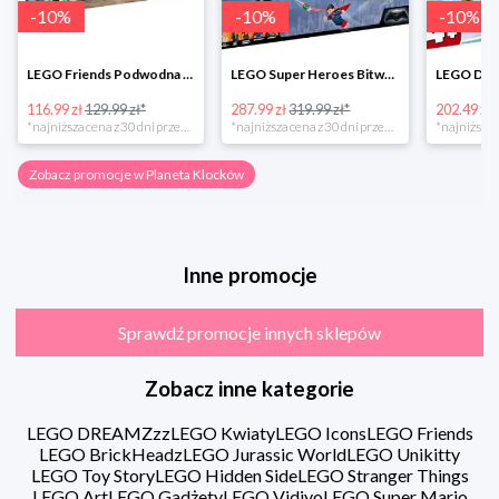
-
10
%
-
10
%
-
10
%
LEGO Friends Podwodna Frajda w super cenie
LEGO Super Heroes Bitwa powietrzna w super cenie
116.99 zł
129.99 zł*
287.99 zł
319.99 zł*
202.49 zł
*najniższa cena z 30 dni przed obniżką
*najniższa cena z 30 dni przed obniżką
Zobacz promocje w Planeta Klocków
Inne promocje
Sprawdź promocje innych sklepów
Zobacz inne kategorie
LEGO DREAMZzz
LEGO Kwiaty
LEGO Icons
LEGO Friends
LEGO BrickHeadz
LEGO Jurassic World
LEGO Unikitty
LEGO Toy Story
LEGO Hidden Side
LEGO Stranger Things
LEGO Art
LEGO Gadżety
LEGO Vidiyo
LEGO Super Mario