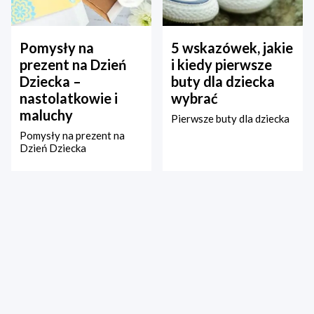
Pomysły na
5 wskazówek, jakie
prezent na Dzień
i kiedy pierwsze
Dziecka –
buty dla dziecka
nastolatkowie i
wybrać
maluchy
Pierwsze buty dla dziecka
Pomysły na prezent na
Dzień Dziecka