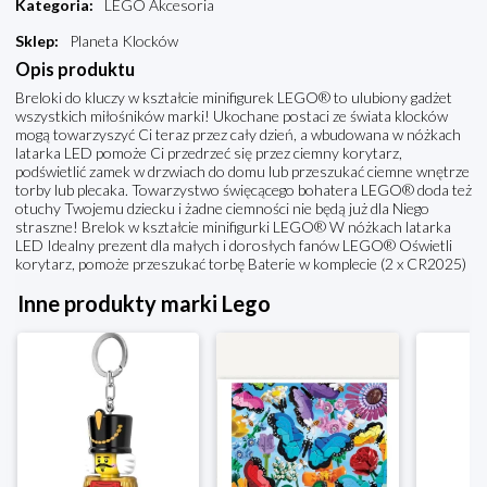
Kategoria
:
LEGO Akcesoria
Sklep
:
Planeta Klocków
Opis produktu
Breloki do kluczy w kształcie minifigurek LEGO® to ulubiony gadżet
wszystkich miłośników marki! Ukochane postaci ze świata klocków
mogą towarzyszyć Ci teraz przez cały dzień, a wbudowana w nóżkach
latarka LED pomoże Ci przedrzeć się przez ciemny korytarz,
podświetlić zamek w drzwiach do domu lub przeszukać ciemne wnętrze
torby lub plecaka. Towarzystwo święcącego bohatera LEGO® doda też
otuchy Twojemu dziecku i żadne ciemności nie będą już dla Niego
straszne! Brelok w kształcie minifigurki LEGO® W nóżkach latarka
LED Idealny prezent dla małych i dorosłych fanów LEGO® Oświetli
korytarz, pomoże przeszukać torbę Baterie w komplecie (2 x CR2025)
Inne produkty marki Lego