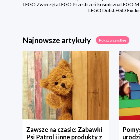
LEGO Zwierzęta
LEGO Przestrzeń kosmiczna
LEGO Min
LEGO Dots
LEGO Exclus
Najnowsze artykuły
Pokaż wszystkie
Zawsze na czasie: Zabawki
Pomys
Psi Patrol i inne produkty z
urodz