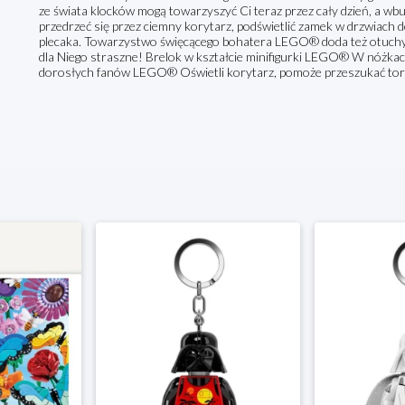
ze świata klocków mogą towarzyszyć Ci teraz przez cały dzień, a 
przedrzeć się przez ciemny korytarz, podświetlić zamek w drzwiach
plecaka. Towarzystwo święcącego bohatera LEGO® doda też otuchy T
dla Niego straszne! Brelok w kształcie minifigurki LEGO® W nóżkach
dorosłych fanów LEGO® Oświetli korytarz, pomoże przeszukać torb