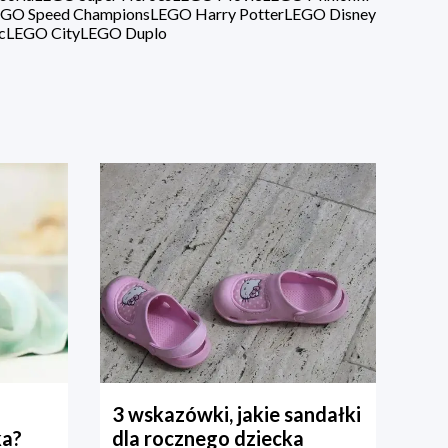
GO Speed Champions
LEGO Harry Potter
LEGO Disney
c
LEGO City
LEGO Duplo
3 wskazówki, jakie sandałki
ka?
dla rocznego dziecka