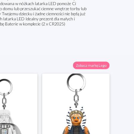
wbudowana w nóżkach latarka LED pomoże Ci
 do domu lub przeszukać ciemne wnętrze torby lub
wojemu dziecku i żadne ciemności nie będą już
 latarka LED Idealny prezent dla małych i
ę Baterie w komplecie (2 x CR2025)
Zobacz markę Lego