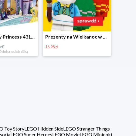
Prezenty na Wielkanoc w Planecie Klocków od 16,99 zł
Zestawy Bitbox LEGO Vidiyo w Planecie Klocków -20%
20%
40%
O Toy Story
LEGO Hidden Side
LEGO Stranger Things
soria
LEGO Super Heroes
LEGO Movie
LEGO Minionki