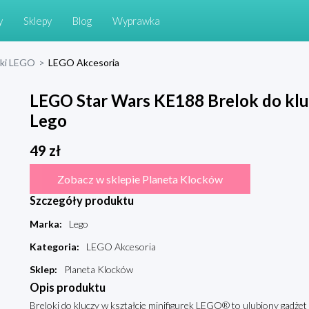
y
Sklepy
Blog
Wyprawka
cki LEGO
>
LEGO Akcesoria
LEGO Star Wars KE188 Brelok do kluc
Lego
49
zł
Zobacz w sklepie Planeta Klocków
Szczegóły produktu
Marka
:
Lego
Kategoria
:
LEGO Akcesoria
Sklep
:
Planeta Klocków
Opis produktu
Breloki do kluczy w kształcie minifigurek LEGO® to ulubiony gadże