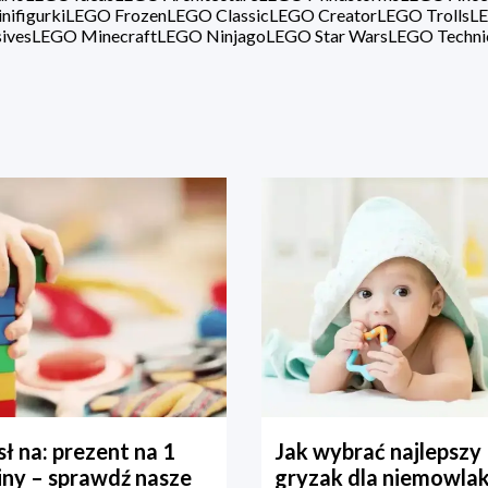
ifigurki
LEGO Frozen
LEGO Classic
LEGO Creator
LEGO Trolls
LE
ives
LEGO Minecraft
LEGO Ninjago
LEGO Star Wars
LEGO Techni
ł na: prezent na 1
Jak wybrać najlepszy
iny – sprawdź nasze
gryzak dla niemowla