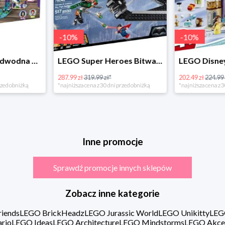
-
10
%
LEGO Super Heroes Bitwa powietrzna w super cenie
LEGO Disney Princess 43180 Zimowe święto w zamku Belli
202.49 zł
224.99 zł*
16.98 zł
rzed obniżką
*najniższa cena z 30 dni przed obniżką
Inne promocje
Sprawdź promocje innych sklepów
Zobacz inne kategorie
iends
LEGO BrickHeadz
LEGO Jurassic World
LEGO Unikitty
LEG
rio
LEGO Ideas
LEGO Architecture
LEGO Mindstorms
LEGO Akce