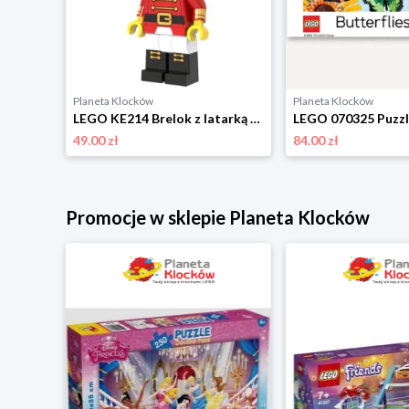
Planeta Klocków
Planeta Klocków
LEGO 67429 Puzzle Pet Pals (1000 elementów) Lego
LEGO KE214 Brelok z latarką Dziadek do orzechów Lego
49.00 zł
84.00 zł
Promocje w sklepie Planeta Klocków