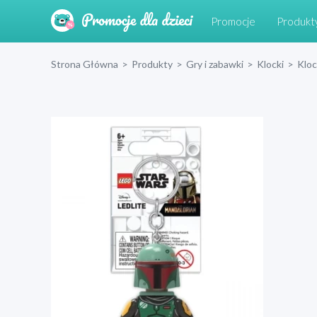
Promocje
Produkt
Strona Główna
>
Produkty
>
Gry i zabawki
>
Klocki
>
Klo