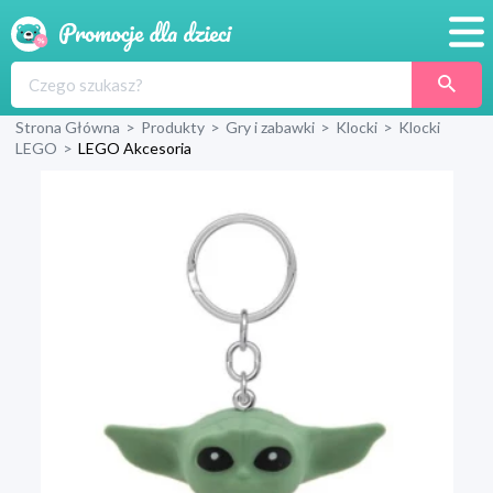
Promocje
Strona Główna
>
Produkty
>
Gry i zabawki
>
Klocki
>
Klocki
Produkty
LEGO
>
LEGO Akcesoria
Sklepy
Blog
Wyprawka