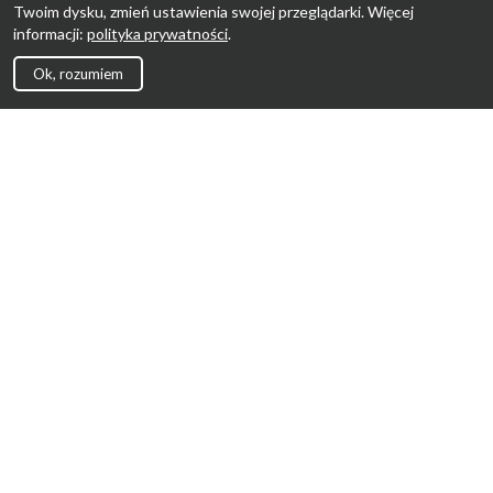
Twoim dysku, zmień ustawienia swojej przeglądarki. Więcej
informacji:
polityka prywatności
.
Ok, rozumiem
Strona Główna
Promocje
Sklepy