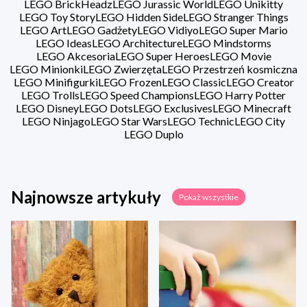
LEGO BrickHeadz
LEGO Jurassic World
LEGO Unikitty
LEGO Toy Story
LEGO Hidden Side
LEGO Stranger Things
LEGO Art
LEGO Gadżety
LEGO Vidiyo
LEGO Super Mario
LEGO Ideas
LEGO Architecture
LEGO Mindstorms
LEGO Akcesoria
LEGO Super Heroes
LEGO Movie
LEGO Minionki
LEGO Zwierzęta
LEGO Przestrzeń kosmiczna
LEGO Minifigurki
LEGO Frozen
LEGO Classic
LEGO Creator
LEGO Trolls
LEGO Speed Champions
LEGO Harry Potter
LEGO Disney
LEGO Dots
LEGO Exclusives
LEGO Minecraft
LEGO Ninjago
LEGO Star Wars
LEGO Technic
LEGO City
LEGO Duplo
Najnowsze artykuły
Pokaż wszystkie