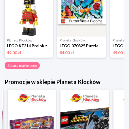
Planeta Klocków
Planeta Klocków
Planeta K
LEGO KE214 Brelok z latarką Dziadek do orzechów Lego
LEGO 070325 Puzzle Butterflies & Blooms (1000 elementów) Lego
49.00 zł
84.00 zł
49.00 zł
Zobacz markę Lego
Promocje w sklepie Planeta Klocków