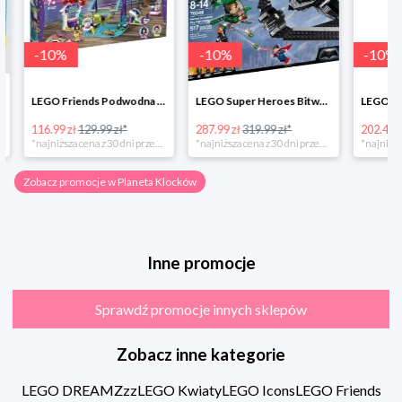
-
10
%
-
10
%
-
10
%
LEGO Friends Podwodna Frajda w super cenie
LEGO Super Heroes Bitwa powietrzna w super cenie
116.99 zł
129.99 zł*
287.99 zł
319.99 zł*
202.49 zł
*najniższa cena z 30 dni przed obniżką
*najniższa cena z 30 dni przed obniżką
Zobacz promocje w Planeta Klocków
Inne promocje
Sprawdź promocje innych sklepów
Zobacz inne kategorie
LEGO DREAMZzz
LEGO Kwiaty
LEGO Icons
LEGO Friends