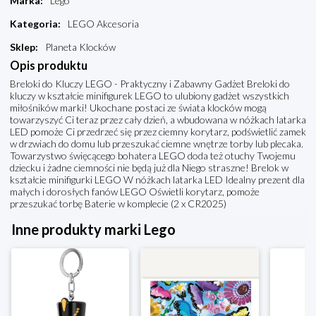
Marka
:
Lego
Kategoria
:
LEGO Akcesoria
Sklep
:
Planeta Klocków
Opis produktu
Breloki do Kluczy LEGO - Praktyczny i Zabawny Gadżet Breloki do
kluczy w kształcie minifigurek LEGO to ulubiony gadżet wszystkich
miłośników marki! Ukochane postaci ze świata klocków mogą
towarzyszyć Ci teraz przez cały dzień, a wbudowana w nóżkach latarka
LED pomoże Ci przedrzeć się przez ciemny korytarz, podświetlić zamek
w drzwiach do domu lub przeszukać ciemne wnętrze torby lub plecaka.
Towarzystwo święcącego bohatera LEGO doda też otuchy Twojemu
dziecku i żadne ciemności nie będą już dla Niego straszne! Brelok w
kształcie minifigurki LEGO W nóżkach latarka LED Idealny prezent dla
małych i dorosłych fanów LEGO Oświetli korytarz, pomoże
przeszukać torbę Baterie w komplecie (2 x CR2025)
Inne produkty marki Lego