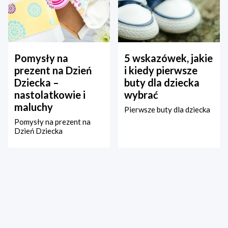
Pomysły na
5 wskazówek, jakie
prezent na Dzień
i kiedy pierwsze
Dziecka –
buty dla dziecka
nastolatkowie i
wybrać
maluchy
Pierwsze buty dla dziecka
Pomysły na prezent na
Dzień Dziecka