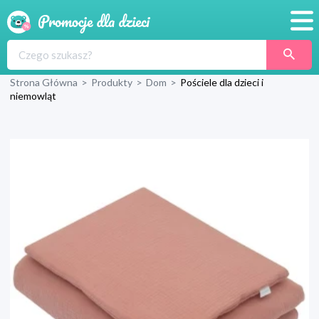
Promocje
Strona Główna
>
Produkty
>
Dom
>
Pościele dla dzieci i
Produkty
niemowląt
Sklepy
Blog
Wyprawka