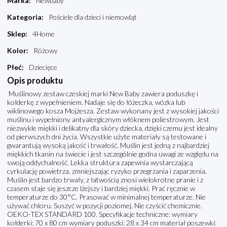
Marka
:
Newbaby
Kategoria
:
Pościele dla dzieci i niemowląt
Sklep
:
4Home
Kolor
:
Różowy
Płeć
:
Dziecięce
Opis produktu
Muślinowy zestaw czeskiej marki New Baby zawiera poduszkę i
kołderkę z wypełnieniem. Nadaje się do łóżeczka, wózka lub
wiklinowego kosza Mojżesza. Zestaw wykonany jest z wysokiej jakości
muślinu i wypełniony antyalergicznym włóknem poliestrowym. Jest
niezwykle miękki i delikatny dla skóry dziecka, dzięki czemu jest idealny
od pierwszych dni życia. Wszystkie użyte materiały są testowane i
gwarantują wysoką jakość i trwałość. Muślin jest jedną z najbardziej
miękkich tkanin na świecie i jest szczególnie godna uwagi ze względu na
swoją oddychalność. Lekka struktura zapewnia wystarczającą
cyrkulację powietrza, zmniejszając ryzyko przegrzania i zaparzenia.
Muślin jest bardzo trwały, z łatwością znosi wielokrotne pranie i z
czasem staje się jeszcze lżejszy i bardziej miękki. Prać ręcznie w
temperaturze do 30°C. Prasować w minimalnej temperaturze. Nie
używać chloru. Suszyć w pozycji poziomej. Nie czyścić chemicznie.
OEKO-TEX STANDARD 100. Specyfikacje techniczne: wymiary
kołderki: 70 x 80 cm wymiary poduszki: 28 x 34 cm materiał poszewki: