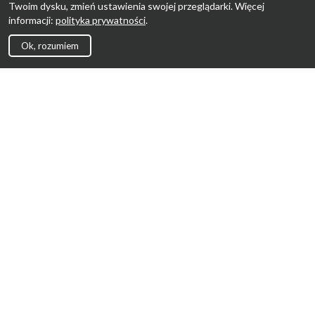
Twoim dysku, zmień ustawienia swojej przeglądarki. Więcej
informacji:
polityka prywatności
.
Ok, rozumiem
Strona Główna
Promocje
Sklepy