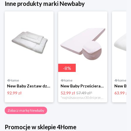
Inne produkty marki Newbaby
-
8
%
4Home
4Home
4Home
New Baby Zestaw dziecięcy kołdra i poduszka, 90 x 120 cm, 40 x 60 cm Newbaby
New Baby Prześcieradło frote dziecięce z podkładką nieprzepuszczalną, 60 x 120 cm Newbaby
92.99 zł
52.99 zł
57.49 zł*
63.99 zł
*najniższa cena z 30 dni przed obniżką
Zobacz markę Newbaby
Promocje w sklepie 4Home