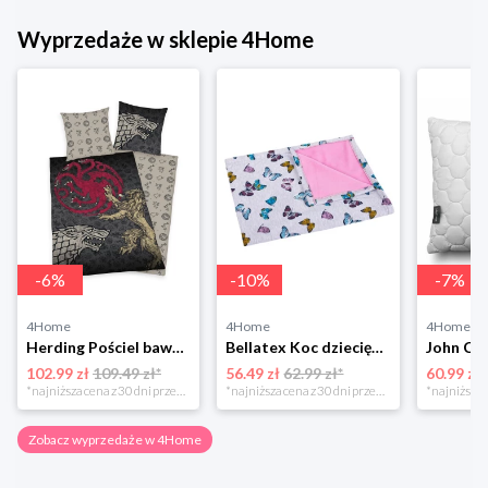
Wyprzedaże w sklepie 4Home
-
6
%
-
10
%
-
7
%
4Home
4Home
4Home
Herding Pościel bawełniana Game of the Thrones, 140 x 200 cm, 70 x 90 cm
Bellatex Koc dziecięcy Bára Butterfly różowy, 75 x 100 cm
102.99 zł
109.49 zł*
56.49 zł
62.99 zł*
60.99 zł
*najniższa cena z 30 dni przed obniżką
*najniższa cena z 30 dni przed obniżką
Zobacz wyprzedaże w 4Home