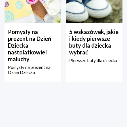
Pomysły na
5 wskazówek, jakie
prezent na Dzień
i kiedy pierwsze
Dziecka –
buty dla dziecka
nastolatkowie i
wybrać
maluchy
Pierwsze buty dla dziecka
Pomysły na prezent na
Dzień Dziecka