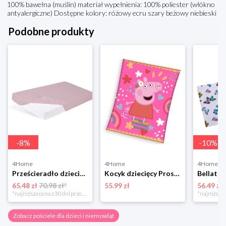
100% bawełna (muślin) materiał wypełnienia: 100% poliester (włókno
antyalergiczne) Dostępne kolory: różowy ecru szary beżowy niebieski
Podobne produkty
-
8
%
-
10
%
4Home
4Home
4Home
Prześcieradło dziecięce nieprzepuszczalne Bamboo różowy, 60 x 120 cm BabyMatex
Kocyk dziecięcy Prosiaczek Pepina Różowy Świat ,130 x 160 cm 4-Home
65.48 zł
70.98 zł*
55.99 zł
56.49 zł
*najniższa cena z 30 dni przed obniżką
Zobacz pościele dla dzieci i niemowląt