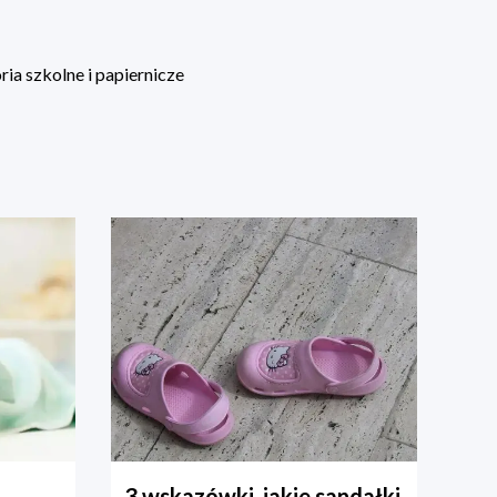
ia szkolne i papiernicze
3 wskazówki, jakie sandałki