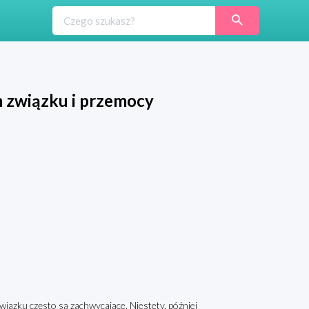
m związku i przemocy
wiązku często są zachwycające. Niestety, później