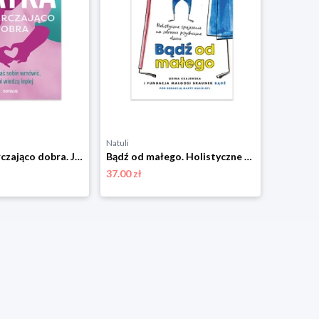
Natuli
Natuli
Matka wystarczająco dobra. Jak nie dać sobie wmówić, że inni wiedzą lepiej Sensus
Bądź od małego. Holistyczne spojrzenie na zdrowie psychiczne dzieci Sensus
37.00 zł
37.00 zł