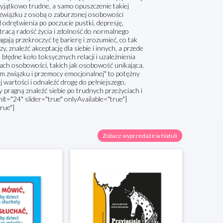
wyjątkowo trudne, a samo opuszczenie takiej
u związku z osobą o zaburzonej osobowości
odrętwienia po poczucie pustki, depresję,
tracą radość życia i zdolność do normalnego
ają przekroczyć tę barierę i zrozumieć, co tak
 znaleźć akceptację dla siebie i innych, a przede
błędne koło toksycznych relacji i uzależnienia
iach osobowości, takich jak osobowość unikająca,
ym związku i przemocy emocjonalnej" to potężny
artości i odnaleźć drogę do pełniejszego,
 pragną znaleźć siebie po trudnych przeżyciach i
it="24" slider="true" onlyAvailable="true"]
rue"]
Zobacz wyprzedaże w Natuli