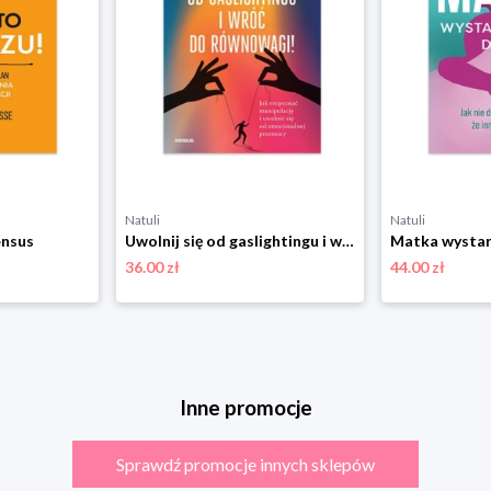
Natuli
Natuli
ensus
Uwolnij się od gaslightingu i wróć do równowagi! Sensus
36.00 zł
44.00 zł
Inne promocje
Sprawdź promocje innych sklepów