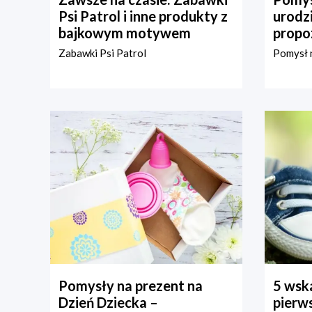
Psi Patrol i inne produkty z
urodz
bajkowym motywem
propo
Zabawki Psi Patrol
Pomysł n
Pomysły na prezent na
5 wska
Dzień Dziecka –
pierws