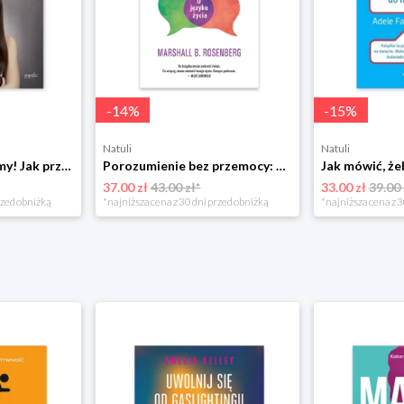
-
14
%
-
15
%
Natuli
Natuli
Już się nie rozumiemy! Jak przeżyć czas trzaskających drzwi Esprit
Porozumienie bez przemocy: o języku życia Czarna owca
37.00 zł
43.00 zł*
33.00 zł
39.00 
rzed obniżką
*najniższa cena z 30 dni przed obniżką
*najniższa cena z 3