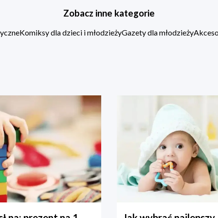
Zobacz inne kategorie
zyczne
Komiksy dla dzieci i młodzieży
Gazety dla młodzieży
Akcesor
ł na: prezent na 1
Jak wybrać najlepszy