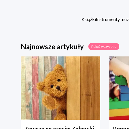
Książki
Instrumenty mu
Najnowsze artykuły
Pokaż wszystkie
Zawsze na czasie: Zabawki
Pomys