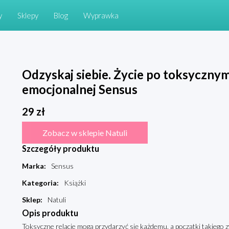
y
Sklepy
Blog
Wyprawka
Odzyskaj siebie. Życie po toksyczny
emocjonalnej Sensus
29
zł
Zobacz w sklepie Natuli
Szczegóły produktu
Marka
:
Sensus
Kategoria
:
Książki
Sklep
:
Natuli
Opis produktu
Toksyczne relacje mogą przydarzyć się każdemu, a początki takiego z