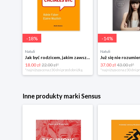
-
18
%
-
14
%
Natuli
Natuli
Najszczęśliwsze niemowlę w okolicy Mamania
Jak być rodzicem, jakim zawsze chciałeś być Media rodzina
18.00 zł
22.00 zł*
37.00 zł
43.00 zł*
niżką
*najniższa cena z 30 dni przed obniżką
*najniższa cena z 30 dni p
Inne produkty marki Sensus