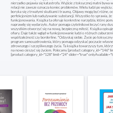
nierzadko pojawia się katastrofa. Wyjście z toksycznej matni bywa 
relacji nie zawsze oznacza koniec problemów. Wielu ludzi po wyjści
boryka się z trwałymi skutkami i traumą. Objawy mogą być różne, od 
perfekcjonizm lub nadużywanie substancji. Wszystko to sprawia, że 
funkcjonowania. Książka ta oferuje konkretne narzędzia, które pomag
naprawdę się wydarzyło. Autor pomaga czytelnikowi leczyć rany duszy,
wszystkim otworzyć się na nową, bezpieczną miłość. Książka opisuje 
ofiary. Daje także wgląd w funkcjonowanie ludzi o różnych zaburzen
współzależność czy borderline. "Odzyskaj siebie. Życie po toksyczn
program samouzdrowienia, który pomaga odzyskać poczucie własnej w
zdrowszego i szczęśliwszego życia. Ta książka towarzyszy tym, którzy
na nowo cieszyć się życiem. Polecamy [product category_id="146" lim
[product category_id="128" limit="24" slider="true" onlyAvailable="t