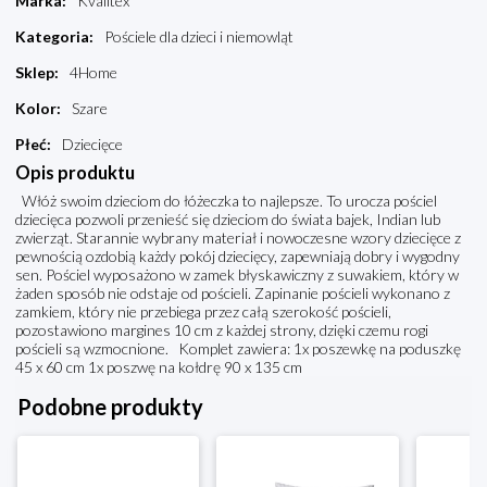
Marka
:
Kvalitex
Kategoria
:
Pościele dla dzieci i niemowląt
Sklep
:
4Home
Kolor
:
Szare
Płeć
:
Dziecięce
Opis produktu
Włóż swoim dzieciom do łóżeczka to najlepsze. To urocza pościel
dziecięca pozwoli przenieść się dzieciom do świata bajek, Indian lub
zwierząt. Starannie wybrany materiał i nowoczesne wzory dziecięce z
pewnością ozdobią każdy pokój dziecięcy, zapewniają dobry i wygodny
sen. Pościel wyposażono w zamek błyskawiczny z suwakiem, który w
żaden sposób nie odstaje od pościeli. Zapinanie pościeli wykonano z
zamkiem, który nie przebiega przez całą szerokość pościeli,
pozostawiono margines 10 cm z każdej strony, dzięki czemu rogi
pościeli są wzmocnione. Komplet zawiera: 1x poszewkę na poduszkę
45 x 60 cm 1x poszwę na kołdrę 90 x 135 cm
Podobne produkty