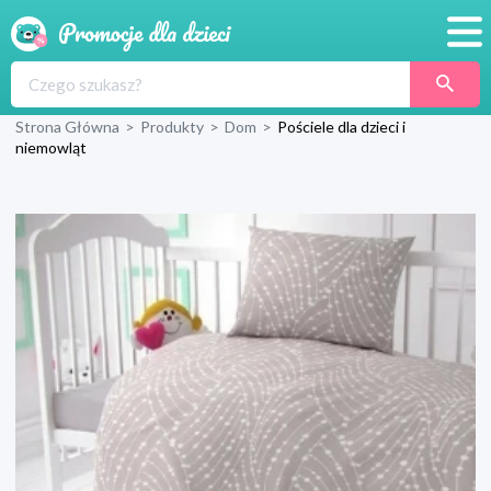
Promocje
Strona Główna
>
Produkty
>
Dom
>
Pościele dla dzieci i
Produkty
niemowląt
Sklepy
Blog
Wyprawka