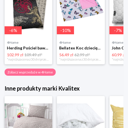
-
6
%
-
10
%
-
7
%
4Home
4Home
4Home
Herding Pościel bawełniana Game of the Thrones, 140 x 200 cm, 70 x 90 cm
Bellatex Koc dziecięcy Bára Butterfly różowy, 75 x 100 cm
102.99 zł
109.49 zł*
56.49 zł
62.99 zł*
60.99 zł
*najniższa cena z 30 dni przed obniżką
*najniższa cena z 30 dni przed obniżką
Zobacz wyprzedaże w 4Home
Inne produkty marki Kvalitex