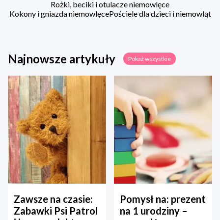
Rożki, beciki i otulacze niemowlęce
Kokony i gniazda niemowlęce
Pościele dla dzieci i niemowląt
Najnowsze artykuły
Pokaż wszystkie
Zawsze na czasie:
Pomysł na: prezent
Zabawki Psi Patrol
na 1 urodziny –