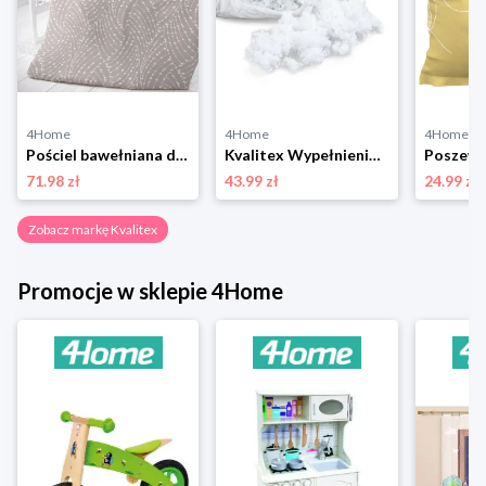
4Home
4Home
4Home
Pościel bawełniana do łóżeczka Astra szary, 90 x 135 cm, 45 x 60 cm Kvalitex
Kvalitex Wypełnienie kulkowe do poduszki Standard, 1000 g
71.98 zł
43.99 zł
24.99 zł
Zobacz markę Kvalitex
Promocje w sklepie 4Home