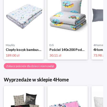
Maylily
Erli
4Home
Ciepły kocyk bambusowy Luxe - Niebiańskie ptaszki - grey 75x100 cm
Pościel 140x200 Poduszka 70x80 ANTONIO Zestaw Komplet Dwuczęściowy 2516
189.00 zł
30.11 zł
73.98 zł
Zobacz pościele dla dzieci i niemowląt
Wyprzedaże w sklepie 4Home