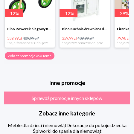
-
12
%
-
12
%
-
39
%
Bino Rowerek biegowy Krecik
Bino Kuchnia drewniana dla dzieci Provence
359.99 zł
409.99 zł*
359.99 zł
409.99 zł*
79.98 zł
13
*najniższa cena z 30 dni przed obniżką
*najniższa cena z 30 dni przed obniżką
Zobacz promocje w 4Home
Inne promocje
Sprawdź promocje innych sklepów
Zobacz inne kategorie
Meble dla dzieci i niemowląt
Dekoracje do pokoju dziecka
Śpiworki do spania dla niemowląt