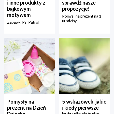
i inne produkty z
sprawdź nasze
bajkowym
propozycje!
motywem
Pomysł na prezent na 1
urodziny
Zabawki Psi Patrol
Pomysły na
5 wskazówek, jakie
prezent na Dzień
i kiedy pierwsze
Dziecka –
buty dla dziecka