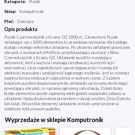
Kategoria
:
Puzzle
Sklep
:
Komputronik
Płeć
:
Dziecięce
Opis produktu
Puzzle Czarnoksiężnik z Krainy OZ 1000 el., Clementoni Puzzle
składające się z 1000 elementów to prawdziwe wyzwanie dla każdego
dużego i małego miłośnika układania. Po ułożeniu układanki powstanie
obrazek o wymiarach 69x50cm, przedstawiający postacie z filmu
Czarnoksiężnik z Krainy OZ. Układanie puzzli to rozwijająca
aktywność, która wycisza i wymaga cierpliwości, koncentracji i
wytrwałości. Uczy najmłodszych spostrzegawczości i rozwija ich
zdolności manualne i umiejętność logicznego myślenia. Jest to również
świetna forma relaksacji i odprężenia w wolnym czasie. Z każdym
kolejnym puzzlem dopasowanym do układanki zaczynamy dostrzegać
powstający obrazek, co sprawia ogromną satysfakcję. Dzięki dużej
liczbie elementów puzzle zapewnią wiele godzin wspaniałej zabawy w
układanie i będą doskonałym prezentem z okazji urodzin, Dnia Dziecka
lub świąt. Wszystkie elementy układanki zostały umieszczone w
solidnym, tekturowym pudełku.
Wyprzedaże w sklepie Komputronik