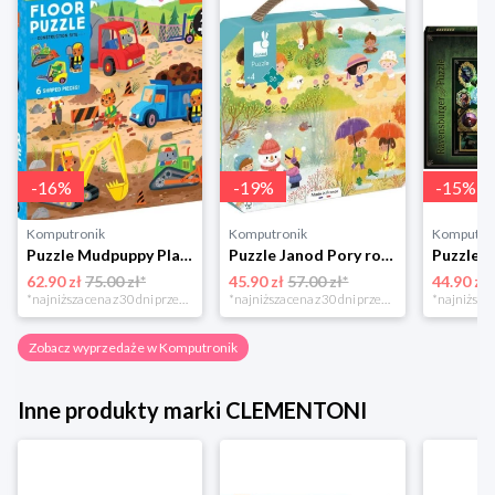
-
16
%
-
19
%
-
15
%
Komputronik
Komputronik
Komputro
Puzzle Mudpuppy Plac Budowy 25 el.
Puzzle Janod Pory roku w walizce 36 elementów
62.90 zł
75.00 zł*
45.90 zł
57.00 zł*
44.90 zł
*najniższa cena z 30 dni przed obniżką
*najniższa cena z 30 dni przed obniżką
Zobacz wyprzedaże w Komputronik
Inne produkty marki CLEMENTONI