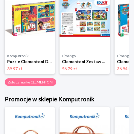
Komputronik
Limango
Limango
Puzzle Clementoni Disney Firebuds 3 x 48 el. 25283
Clementoni Zestaw gier "Psi Patrol" - 3+ rozmiar: onesize
39.97 zł
56.79 zł
36.94 zł
Zobacz markę CLEMENTONI
Promocje w sklepie Komputronik