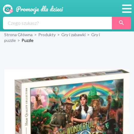
Promocje
Strona Główna
>
Produkty
>
Gry i zabawki
>
Gry i
Produkty
puzzle
>
Puzzle
Sklepy
Blog
Wyprawka