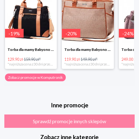
-
19
%
-
20
%
-
24
%
Torba dla mamy Babyono 1505/01 Comfort Icoinic 5/5
Torba dla mamy Babyono 1507/01 Comfort Chic w super cenie
129.90 zł
159.90 zł*
119.90 zł
149.90 zł*
249.00 zł
*najniższa cena z 30 dni przed obniżką
*najniższa cena z 30 dni przed obniżką
Zobacz promocje w Komputronik
Inne promocje
Sprawdź promocje innych sklepów
Zobacz inne kategorie