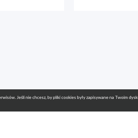
rwisów. Jeśli nie chcesz, by pliki cookies były zapisywane na Twoim dysk