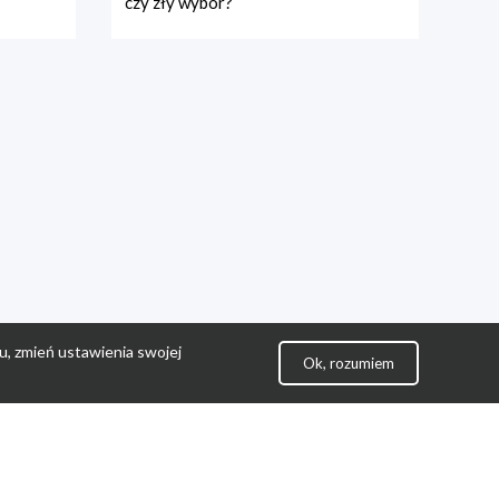
czy zły wybór?
u, zmień ustawienia swojej
Ok, rozumiem