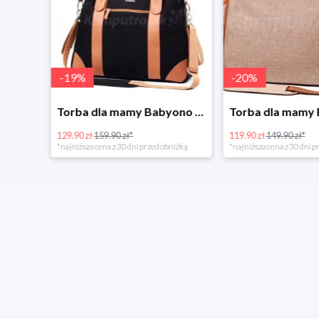
-
19
%
-
20
%
Tanie kupowanie w Komputronik
Torba dla mamy Babyono 1505/01 Comfort Icoinic 5/5
129.90 zł
159.90 zł*
119.90 zł
149.90 zł*
*najniższa cena z 30 dni przed obniżką
*najniższa cena z 30 dni p