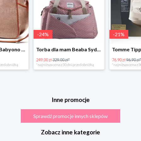
-
24
%
-
21
%
Torba dla mamy Babyono 1507/01 Comfort Chic w super cenie
Torba dla mam Beaba Sydney Play Print marsala
249.00 zł
329.00 zł*
76.90 zł
96.90 zł
rzed obniżką
*najniższa cena z 30 dni przed obniżką
*najniższa cena z 3
Inne promocje
Sprawdź promocje innych sklepów
Zobacz inne kategorie