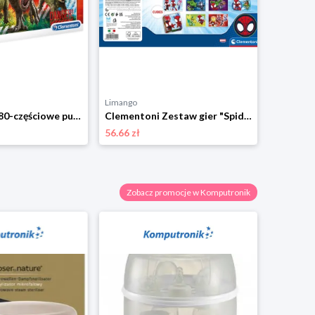
Limango
Limango
Clementoni 180-częściowe puzzle "Jurassic World" - 7+ rozmiar: onesize
Clementoni Zestaw gier "Spidey and his friends" - 3+ rozmiar: onesize
56.66 zł
37.21 zł
Zobacz promocje w Komputronik