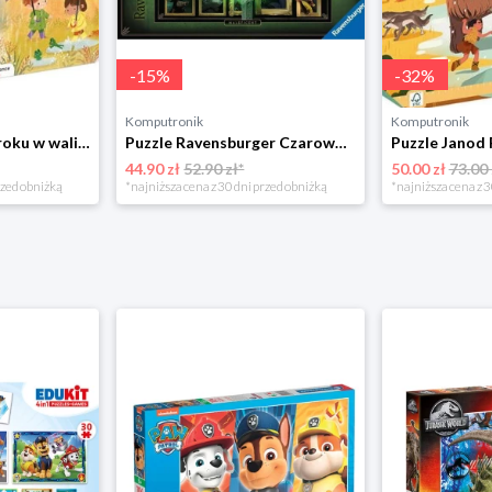
-
15
%
-
32
%
Komputronik
Komputronik
Puzzle Janod Pory roku w walizce 36 elementów
Puzzle Ravensburger Czarownica 1000 el.
44.90 zł
52.90 zł*
50.00 zł
73.00 
rzed obniżką
*najniższa cena z 30 dni przed obniżką
*najniższa cena z 3