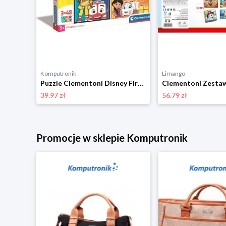
Komputronik
Limango
Puzzle Clementoni Maxi Kraina Lodu 2 60 el. 26452
Puzzle Clementoni Disney Firebuds 3 x 48 el. 25283
39.97 zł
56.79 zł
Promocje w sklepie Komputronik