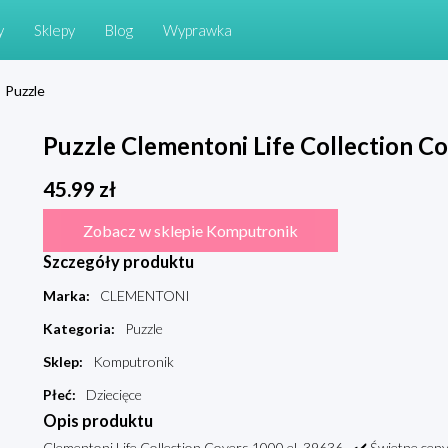
y
Sklepy
Blog
Wyprawka
Puzzle
Puzzle Clementoni Life Collection Co
45.99
zł
Zobacz w sklepie Komputronik
Szczegóły produktu
Marka
:
CLEMENTONI
Kategoria
:
Puzzle
Sklep
:
Komputronik
Płeć
:
Dziecięce
Opis produktu
Clementoni Life Collection Covers 1000 el. 39636 - ✔️ Świetne ceny, ✔