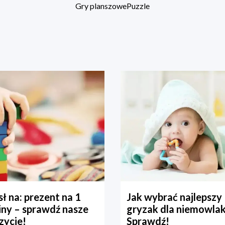
Gry planszowe
Puzzle
ł na: prezent na 1
Jak wybrać najlepszy
iny – sprawdź nasze
gryzak dla niemowla
zycje!
Sprawdź!