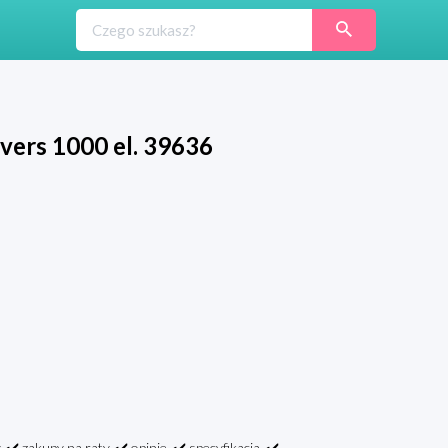
vers 1000 el. 39636
️ zakupy na raty, ✔️ opinie, ✔️ specyfikacja, ✔️