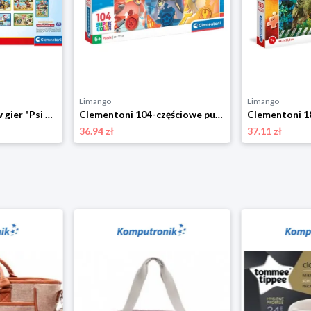
Limango
Limango
Clementoni Zestaw gier "Psi Patrol" - 3+ rozmiar: onesize
Clementoni 104-częściowe puzzle "Psi Patrol" - 6+ rozmiar: onesize
36.94 zł
37.11 zł