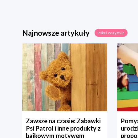
Najnowsze artykuły
Pokaż wszystkie
Zawsze na czasie: Zabawki
Pomys
Psi Patrol i inne produkty z
urodz
bajkowym motywem
propo