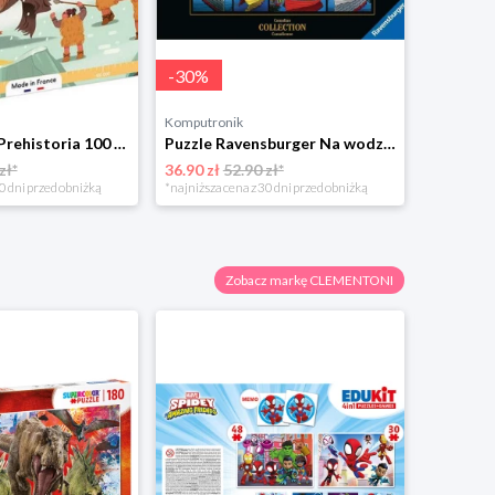
-
30
%
Komputronik
Puzzle Janod Prehistoria 100 el.
Puzzle Ravensburger Na wodzie 1000 el.
zł*
36.90 zł
52.90 zł*
0 dni przed obniżką
*najniższa cena z 30 dni przed obniżką
Zobacz markę CLEMENTONI