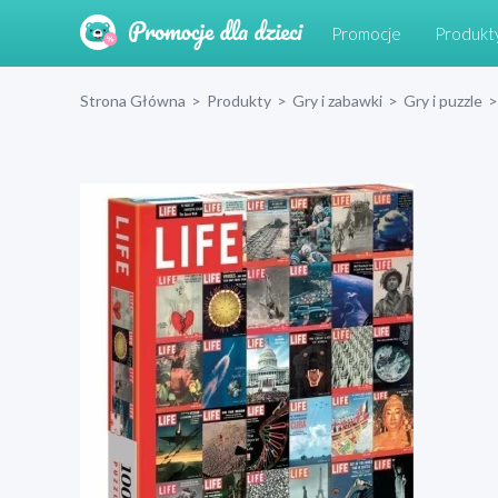
Promocje
Produkt
Strona Główna
>
Produkty
>
Gry i zabawki
>
Gry i puzzle
>