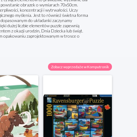
ki powstanie obrazek o wymiarach 70x50cm.
erpliwości, koncentracji i wytrwałości. Uczy
gicznego myślenia. Jest to również świetna forma
lem dopasowanym do układanki zaczynamy
ęki dużej liczbie elementów puzzle zapewnią
tem z okazji urodzin, Dnia Dziecka lub świąt.
ym opakowaniu zaprojektowanym w trosce o
Zobacz wyprzedaże w Komputronik