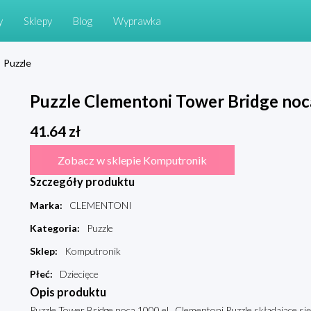
y
Sklepy
Blog
Wyprawka
Puzzle
Puzzle Clementoni Tower Bridge noc
41.64
zł
Zobacz w sklepie Komputronik
Szczegóły produktu
Marka
:
CLEMENTONI
Kategoria
:
Puzzle
Sklep
:
Komputronik
Płeć
:
Dziecięce
Opis produktu
Puzzle Tower Bridge nocą 1000 el., Clementoni Puzzle składające si