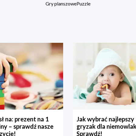
Gry planszowe
Puzzle
ł na: prezent na 1
Jak wybrać najlepszy
iny – sprawdź nasze
gryzak dla niemowla
zycje!
Sprawdź!