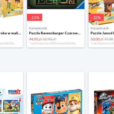
-
15
%
-
32
%
Komputronik
Komputronik
Puzzle Janod Pory roku w walizce 36 elementów
Puzzle Ravensburger Czarownica 1000 el.
44.90 zł
52.90 zł*
50.00 zł
73.00 
rzed obniżką
*najniższa cena z 30 dni przed obniżką
*najniższa cena z 3