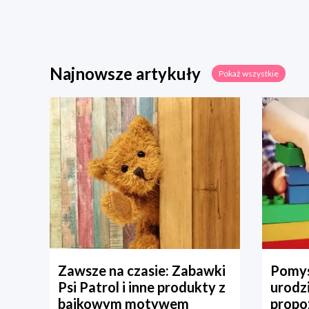
Najnowsze artykuły
Pokaż wszystkie
Zawsze na czasie: Zabawki
Pomys
Psi Patrol i inne produkty z
urodz
bajkowym motywem
propo