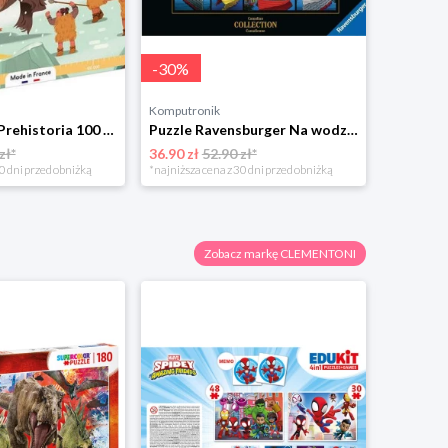
-
30
%
Komputronik
Puzzle Janod Prehistoria 100 el.
Puzzle Ravensburger Na wodzie 1000 el.
zł*
36.90 zł
52.90 zł*
0 dni przed obniżką
*najniższa cena z 30 dni przed obniżką
Zobacz markę CLEMENTONI