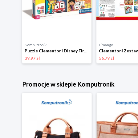
Komputronik
Limango
Puzzle Clementoni Maxi Kraina Lodu 2 60 el. 26452
Puzzle Clementoni Disney Firebuds 3 x 48 el. 25283
39.97 zł
56.79 zł
Promocje w sklepie Komputronik