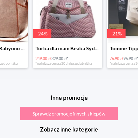
-
24
%
-
21
%
Torba dla mamy Babyono 1507/01 Comfort Chic w super cenie
Torba dla mam Beaba Sydney Play Print marsala
249.00 zł
329.00 zł*
76.90 zł
96.90 zł
rzed obniżką
*najniższa cena z 30 dni przed obniżką
*najniższa cena z 3
Inne promocje
Sprawdź promocje innych sklepów
Zobacz inne kategorie