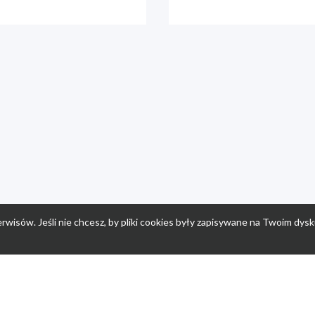
rwisów. Jeśli nie chcesz, by pliki cookies były zapisywane na Twoim dysk