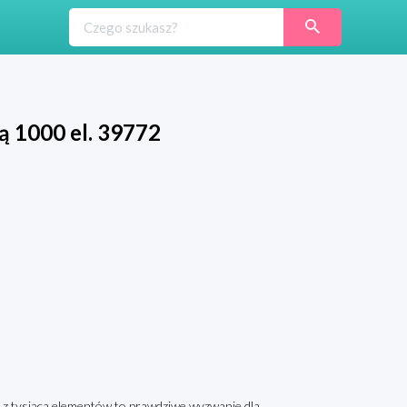
ą 1000 el. 39772
ę z tysiąca elementów to prawdziwe wyzwanie dla