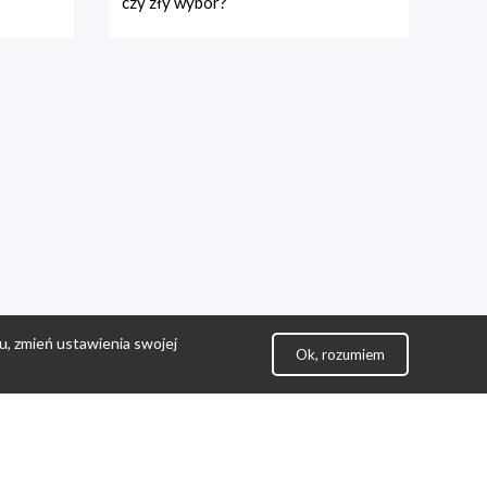
czy zły wybór?
u, zmień ustawienia swojej
Ok, rozumiem