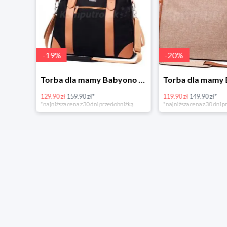
-
19
%
-
20
%
Tanie kupowanie w Komputronik
Torba dla mamy Babyono 1505/01 Comfort Icoinic 5/5
129.90 zł
159.90 zł*
119.90 zł
149.90 zł*
*najniższa cena z 30 dni przed obniżką
*najniższa cena z 30 dni p