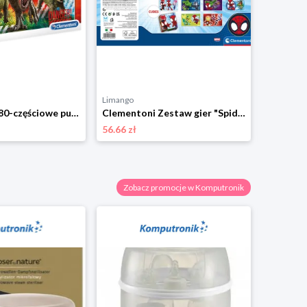
Limango
Limango
Clementoni 180-częściowe puzzle "Jurassic World" - 7+ rozmiar: onesize
Clementoni Zestaw gier "Spidey and his friends" - 3+ rozmiar: onesize
56.66 zł
37.21 zł
Zobacz promocje w Komputronik