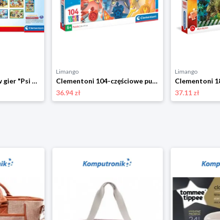
Limango
Limango
Clementoni Zestaw gier "Psi Patrol" - 3+ rozmiar: onesize
Clementoni 104-częściowe puzzle "Psi Patrol" - 6+ rozmiar: onesize
36.94 zł
37.11 zł