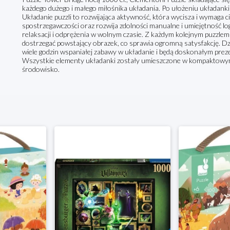
każdego dużego i małego miłośnika układania. Po ułożeniu układan
Układanie puzzli to rozwijająca aktywność, która wycisza i wymaga ci
spostrzegawczości oraz rozwija zdolności manualne i umiejętność lo
relaksacji i odprężenia w wolnym czasie. Z każdym kolejnym puzz
dostrzegać powstający obrazek, co sprawia ogromną satysfakcję. Dzi
wiele godzin wspaniałej zabawy w układanie i będą doskonałym prezen
Wszystkie elementy układanki zostały umieszczone w kompaktow
środowisko.