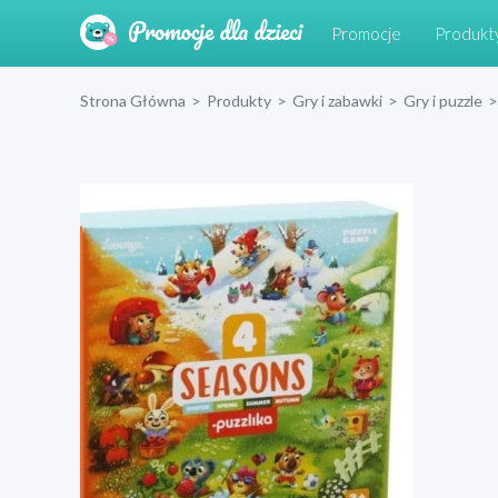
Promocje
Produkt
Strona Główna
>
Produkty
>
Gry i zabawki
>
Gry i puzzle
>