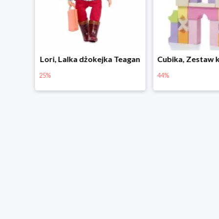
Outlet w MamaGama i promocje do -50%
Lori, Lalka dżokejka Teagan
25%
44%