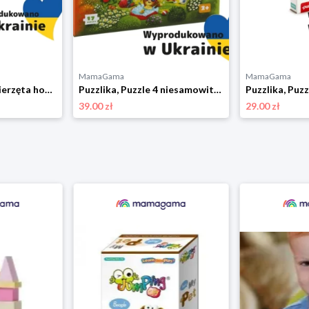
MamaGama
MamaGama
Puzzlika, Puzzle zwierzęta hodowlane 8w1
Puzzlika, Puzzle 4 niesamowite pory roku
Puzzlika, Puz
39.00 zł
29.00 zł