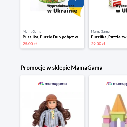
MamaGama
MamaGama
Puzzlika, Puzzle zwierzęta górskie 8w1
Puzzlika, Puzzle Duo połącz w pary - Nauka liczenia
25.00 zł
29.00 zł
Promocje w sklepie MamaGama