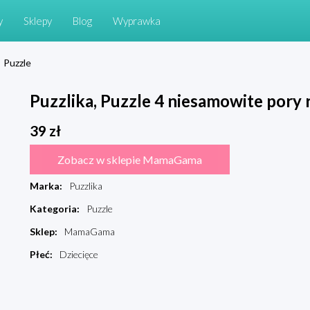
y
Sklepy
Blog
Wyprawka
Puzzle
Puzzlika, Puzzle 4 niesamowite pory 
39
zł
Zobacz w sklepie MamaGama
Marka
:
Puzzlika
Kategoria
:
Puzzle
Sklep
:
MamaGama
Płeć
:
Dziecięce