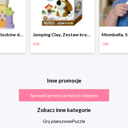
Cubika, Zestaw klocków drewnianych 28 elem.
Jumping Clay, Zestaw kreatywny piesek - Beagle
50%
74%
Inne promocje
Sprawdź promocje innych sklepów
Zobacz inne kategorie
Gry planszowe
Puzzle