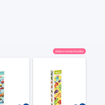
Zobacz markę Puzzlika