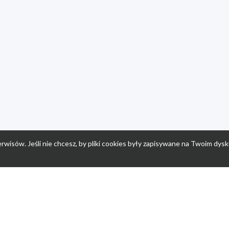
rwisów. Jeśli nie chcesz, by pliki cookies były zapisywane na Twoim dysk
a
Przepisy dla dzieci
Po