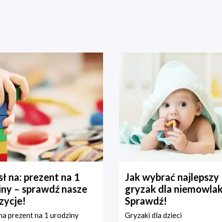
ł na: prezent na 1
Jak wybrać najlepszy
iny – sprawdź nasze
gryzak dla niemowla
zycje!
Sprawdź!
a prezent na 1 urodziny
Gryzaki dla dzieci