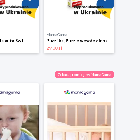
MamaGama
zle auta 8w1
Puzzlika, Puzzle wesołe dinozaury 8w1
29.00 zł
Zobacz promocje w MamaGama