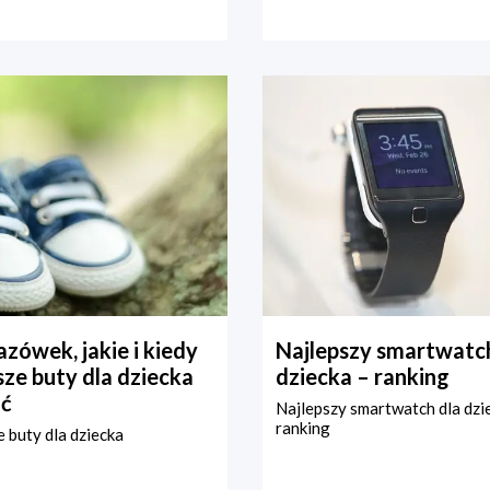
zówek, jakie i kiedy
Najlepszy smartwatch
ze buty dla dziecka
dziecka – ranking
ć
Najlepszy smartwatch dla dzi
ranking
 buty dla dziecka