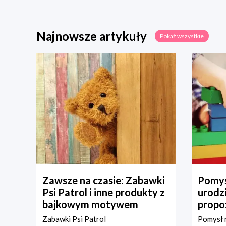
Najnowsze artykuły
Pokaż wszystkie
Zawsze na czasie: Zabawki
Pomys
Psi Patrol i inne produkty z
urodz
bajkowym motywem
propo
Zabawki Psi Patrol
Pomysł n