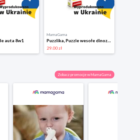
MamaGama
zle auta 8w1
Puzzlika, Puzzle wesołe dinozaury 8w1
29.00 zł
Zobacz promocje w MamaGama