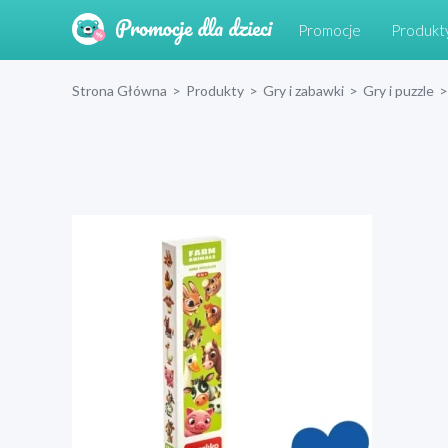
Promocje
Produkt
Strona Główna
>
Produkty
>
Gry i zabawki
>
Gry i puzzle
>