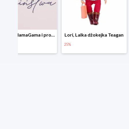
Outlet w MamaGama i promocje do -50%
Lori, Lalka dżokejka Teagan
25%
44%