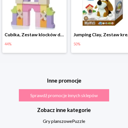
Cubika, Zestaw klocków drewnianych 28 elem.
Jumping Clay, Zestaw kreatywny piesek - Beagle
50%
74%
Inne promocje
Sprawdź promocje innych sklepów
Zobacz inne kategorie
Gry planszowe
Puzzle