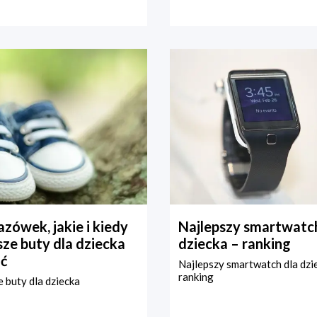
zówek, jakie i kiedy
Najlepszy smartwatch
ze buty dla dziecka
dziecka – ranking
ć
Najlepszy smartwatch dla dzi
ranking
 buty dla dziecka