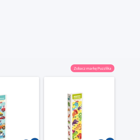
Zobacz markę Puzzlika