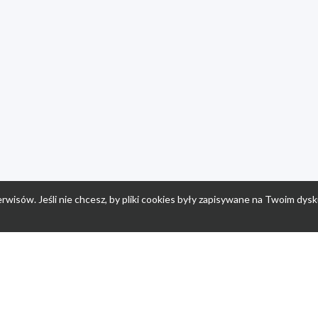
rwisów. Jeśli nie chcesz, by pliki cookies były zapisywane na Twoim dysk
a
Przepisy dla dzieci
Po