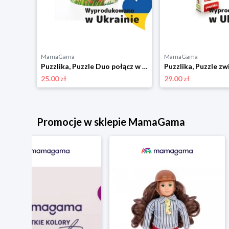
MamaGama
MamaGama
Puzzlika, Puzzle zwierzęta górskie 8w1
Puzzlika, Puzzle Duo połącz w pary - Nauka liczenia
25.00 zł
29.00 zł
Promocje w sklepie MamaGama