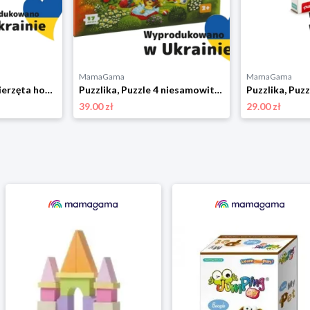
MamaGama
MamaGama
Puzzlika, Puzzle zwierzęta hodowlane 8w1
Puzzlika, Puzzle 4 niesamowite pory roku
Puzzlika, Puz
39.00 zł
29.00 zł