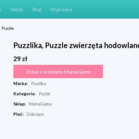
y
Sklepy
Blog
Wyprawka
Puzzle
Puzzlika, Puzzle zwierzęta hodowla
29
zł
Zobacz w sklepie MamaGama
Marka
:
Puzzlika
Kategoria
:
Puzzle
Sklep
:
MamaGama
Płeć
:
Dziecięce