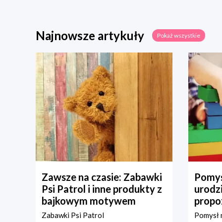
Najnowsze artykuły
Pokaż wszystkie
Zawsze na czasie: Zabawki
Pomys
Psi Patrol i inne produkty z
urodz
bajkowym motywem
propo
Zabawki Psi Patrol
Pomysł n