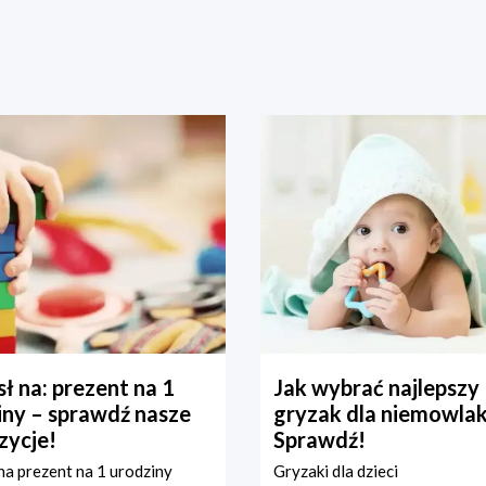
ł na: prezent na 1
Jak wybrać najlepszy
iny – sprawdź nasze
gryzak dla niemowla
zycje!
Sprawdź!
a prezent na 1 urodziny
Gryzaki dla dzieci