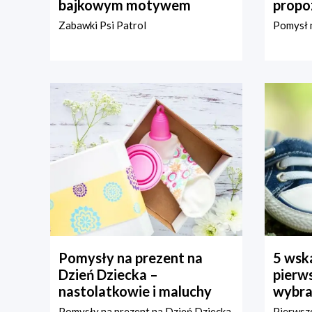
bajkowym motywem
propo
Zabawki Psi Patrol
Pomysł n
Pomysły na prezent na
5 wska
Dzień Dziecka –
pierws
nastolatkowie i maluchy
wybra
Pomysły na prezent na Dzień Dziecka
Pierwsze