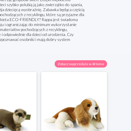
eci szybko polubią ją jako zwierzątko do spania,
ija dziecięcą wyobraźnię. Zabawka będąca częścią
chodzących z recyklingu, które są przyjazne dla
 etykieta ECO-FRIENDLY? Rappa jest świadoma
u i ograniczając do minimum wykorzystanie
materiałów pochodzących z recyklingu,
 i odpowiednie dla dzieci od urodzenia. Czy
rozpoznawać osobniki i mają dobry system
Zobacz wyprzedaże w 4Home