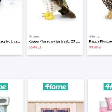
4Home
4Home
Rappa Pluszowy leżący kot, czarno-biały, 16 cm
Rappa Pluszowy jastrząb, 23 cm ECO-FRIENDLY
56.49 zł
99.49 zł