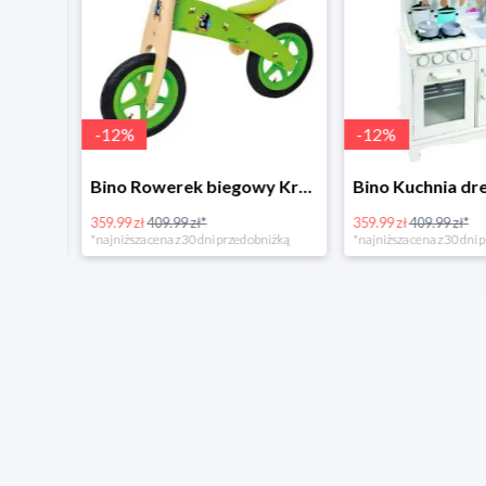
-
12
%
-
12
%
4Home Koc baranek świecący Dino
Bino Rowerek biegowy Krecik
359.99 zł
409.99 zł*
359.99 zł
409.99 zł*
*najniższa cena z 30 dni przed obniżką
*najniższa cena z 30 dni p