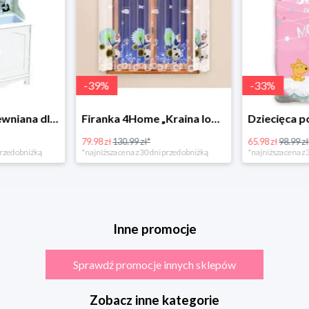
-
39
%
-
33
%
Bino Kuchnia drewniana dla dzieci Provence
Firanka 4Home „Kraina lodu” (Frozen)
79.98 zł
130.99 zł*
65.98 zł
98.99 zł
rzed obniżką
*najniższa cena z 30 dni przed obniżką
*najniższa cena z 3
Inne promocje
Sprawdź promocje innych sklepów
Zobacz inne kategorie