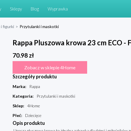
y
Sklepy
Blog
Wyprawka
i figurki
>
Przytulanki i maskotki
Rappa Pluszowa krowa 23 cm ECO -
70.98
zł
Zobacz w sklepie 4Home
Szczegóły produktu
Marka
:
Rappa
Kategoria
:
Przytulanki i maskotki
Sklep
:
4Home
Płeć
:
Dziecięce
Opis produktu
Urocza pluszowa krowa to idealna zabawka dla dzieci i miłośników 