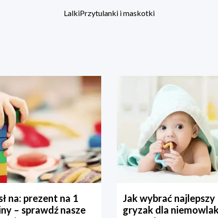
Lalki
Przytulanki i maskotki
ł na: prezent na 1
Jak wybrać najlepszy
iny – sprawdź nasze
gryzak dla niemowla