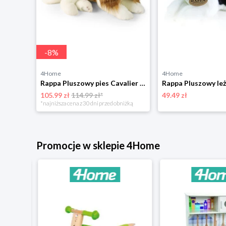
-
8
%
4Home
4Home
Rappa Pluszowy kameleon 30 cm ECO - FRIENDLY
Rappa Pluszowy pies Cavalier King Charles Spaniel 40 cm ECO - PRZYJAZNY
105.99 zł
114.99 zł*
49.49 zł
*najniższa cena z 30 dni przed obniżką
Promocje w sklepie 4Home