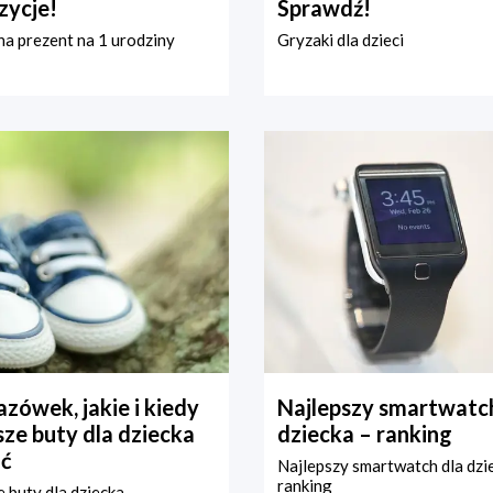
zycje!
Sprawdź!
a prezent na 1 urodziny
Gryzaki dla dzieci
zówek, jakie i kiedy
Najlepszy smartwatch
ze buty dla dziecka
dziecka – ranking
ć
Najlepszy smartwatch dla dzi
ranking
 buty dla dziecka