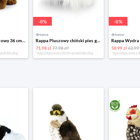
-
8
%
-
8
%
4Home
4Home
Rappa Mamut pluszowy 36 cm ECO - FRIENDLY
Rappa Pluszowy chiński pies grzywacz - łabędź, 30 cm ECO - FRIENDLY
71.98 zł
77.98 zł*
58.99 zł
63.99 
rzed obniżką
*najniższa cena z 30 dni przed obniżką
*najniższa cena z 3