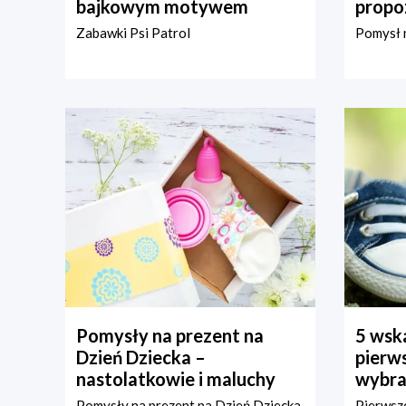
bajkowym motywem
propo
Zabawki Psi Patrol
Pomysł n
Pomysły na prezent na
5 wska
Dzień Dziecka –
pierws
nastolatkowie i maluchy
wybra
Pomysły na prezent na Dzień Dziecka
Pierwsze