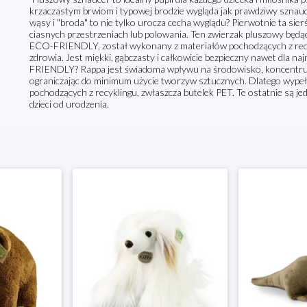
krzaczastym brwiom i typowej brodzie wygląda jak prawdziwy sznauce
wąsy i "broda" to nie tylko urocza cecha wyglądu? Pierwotnie ta sie
ciasnych przestrzeniach lub polowania. Ten zwierzak pluszowy będący
ECO-FRIENDLY, został wykonany z materiałów pochodzących z recykl
zdrowia. Jest miękki, gąbczasty i całkowicie bezpieczny nawet dla na
FRIENDLY? Rappa jest świadoma wpływu na środowisko, koncentru
ograniczając do minimum użycie tworzyw sztucznych. Dlatego wype
pochodzących z recyklingu, zwłaszcza butelek PET. Te ostatnie są je
dzieci od urodzenia.