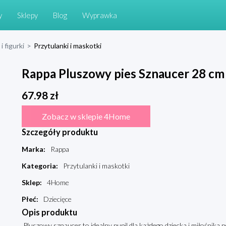
y
Sklepy
Blog
Wyprawka
i figurki
>
Przytulanki i maskotki
Rappa Pluszowy pies Sznaucer 28 c
67.98
zł
Zobacz w sklepie 4Home
Szczegóły produktu
Marka
:
Rappa
Kategoria
:
Przytulanki i maskotki
Sklep
:
4Home
Płeć
:
Dziecięce
Opis produktu
Pluszowy sznaucer to idealny pupil dla każdego dziecka i miłośnik