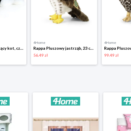
4Home
4Home
Rappa Pluszowy leżący kot, czarno-biały, 16 cm
Rappa Pluszowy jastrząb, 23 cm ECO-FRIENDLY
56.49 zł
99.49 zł