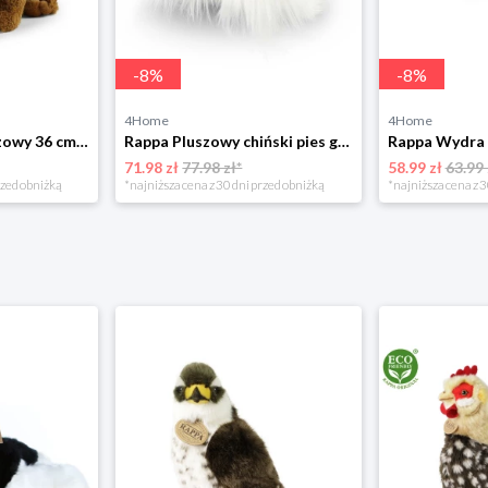
-
8
%
-
8
%
4Home
4Home
Rappa Mamut pluszowy 36 cm ECO - FRIENDLY
Rappa Pluszowy chiński pies grzywacz - łabędź, 30 cm ECO - FRIENDLY
71.98 zł
77.98 zł*
58.99 zł
63.99 
rzed obniżką
*najniższa cena z 30 dni przed obniżką
*najniższa cena z 3