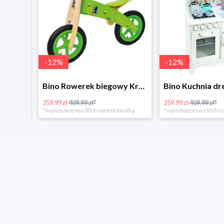
-
12
%
-
12
%
4Home Koc baranek świecący Dino
Bino Rowerek biegowy Krecik
359.99 zł
409.99 zł*
359.99 zł
409.99 zł*
*najniższa cena z 30 dni przed obniżką
*najniższa cena z 30 dni p