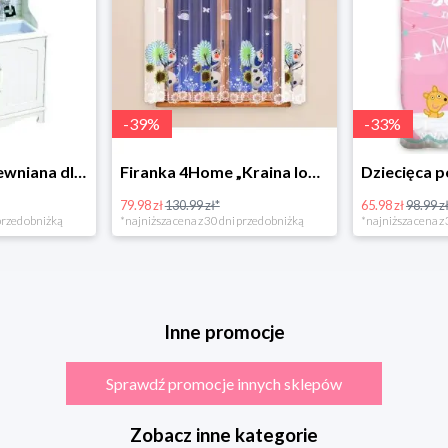
-
39
%
-
33
%
Bino Kuchnia drewniana dla dzieci Provence
Firanka 4Home „Kraina lodu” (Frozen)
79.98 zł
130.99 zł*
65.98 zł
98.99 zł
rzed obniżką
*najniższa cena z 30 dni przed obniżką
*najniższa cena z 3
Inne promocje
Sprawdź promocje innych sklepów
Zobacz inne kategorie