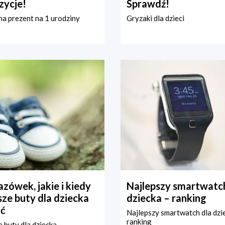
zycje!
Sprawdź!
a prezent na 1 urodziny
Gryzaki dla dzieci
zówek, jakie i kiedy
Najlepszy smartwatch
ze buty dla dziecka
dziecka – ranking
ć
Najlepszy smartwatch dla dzi
ranking
 buty dla dziecka