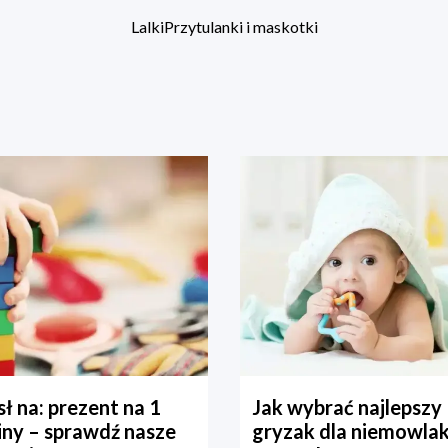
Lalki
Przytulanki i maskotki
ł na: prezent na 1
Jak wybrać najlepszy
iny – sprawdź nasze
gryzak dla niemowla