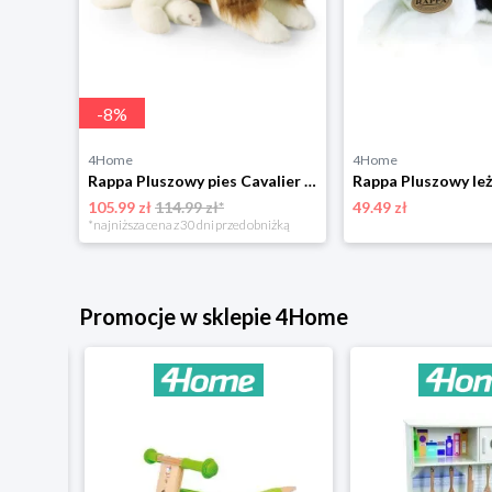
-
8
%
4Home
4Home
Rappa Pluszowy kameleon 30 cm ECO - FRIENDLY
Rappa Pluszowy pies Cavalier King Charles Spaniel 40 cm ECO - PRZYJAZNY
105.99 zł
114.99 zł*
49.49 zł
*najniższa cena z 30 dni przed obniżką
Promocje w sklepie 4Home