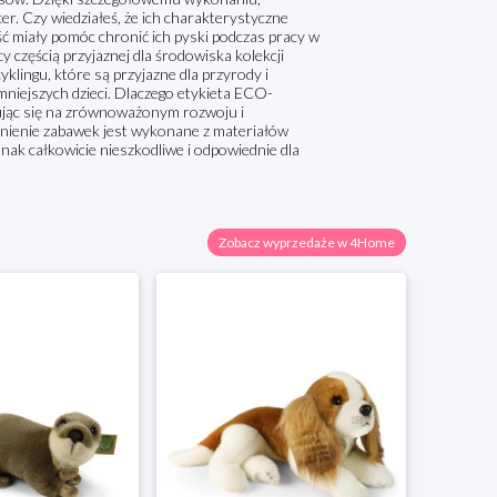
r. Czy wiedziałeś, że ich charakterystyczne
rść miały pomóc chronić ich pyski podczas pracy w
 częścią przyjaznej dla środowiska kolekcji
ingu, które są przyjazne dla przyrody i
jmniejszych dzieci. Dlaczego etykieta ECO-
jąc się na zrównoważonym rozwoju i
łnienie zabawek jest wykonane z materiałów
dnak całkowicie nieszkodliwe i odpowiednie dla
Zobacz wyprzedaże w 4Home