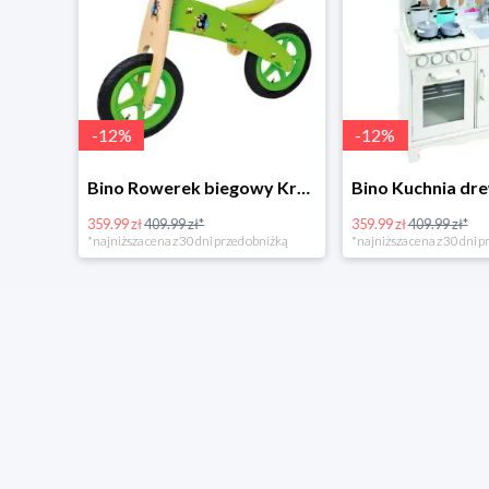
-
12
%
-
12
%
4Home Koc baranek świecący Dino
Bino Rowerek biegowy Krecik
359.99 zł
409.99 zł*
359.99 zł
409.99 zł*
*najniższa cena z 30 dni przed obniżką
*najniższa cena z 30 dni p