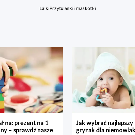
Lalki
Przytulanki i maskotki
ł na: prezent na 1
Jak wybrać najlepszy
iny – sprawdź nasze
gryzak dla niemowla