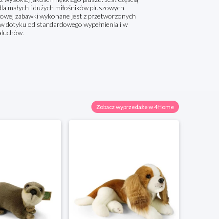
dla małych i dużych miłośników pluszowych
owej zabawki wykonane jest z przetworzonych
ny w dotyku od standardowego wypełnienia i w
aluchów.
Zobacz wyprzedaże w 4Home