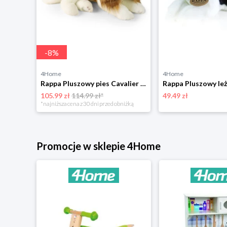
-
8
%
4Home
4Home
Rappa Pluszowy kameleon 30 cm ECO - FRIENDLY
Rappa Pluszowy pies Cavalier King Charles Spaniel 40 cm ECO - PRZYJAZNY
105.99 zł
114.99 zł*
49.49 zł
*najniższa cena z 30 dni przed obniżką
Promocje w sklepie 4Home