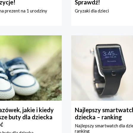
zycje!
Sprawdź!
a prezent na 1 urodziny
Gryzaki dla dzieci
zówek, jakie i kiedy
Najlepszy smartwatch
ze buty dla dziecka
dziecka – ranking
ć
Najlepszy smartwatch dla dzi
ranking
 buty dla dziecka