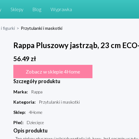
y
Sklepy
Blog
Wyprawka
i figurki
>
Przytulanki i maskotki
Rappa Pluszowy jastrząb, 23 cm EC
56.49
zł
Zobacz w sklepie 4Home
Szczegóły produktu
Marka
:
Rappa
Kategoria
:
Przytulanki i maskotki
Sklep
:
4Home
Płeć
:
Dziecięce
Opis produktu
Ten piękny pluszowy jastrząb wygląda jak żywy. Jest ręcznie uszyty z