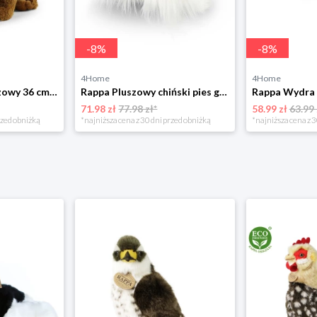
-
8
%
-
8
%
4Home
4Home
Rappa Mamut pluszowy 36 cm ECO - FRIENDLY
Rappa Pluszowy chiński pies grzywacz - łabędź, 30 cm ECO - FRIENDLY
71.98 zł
77.98 zł*
58.99 zł
63.99 
rzed obniżką
*najniższa cena z 30 dni przed obniżką
*najniższa cena z 3