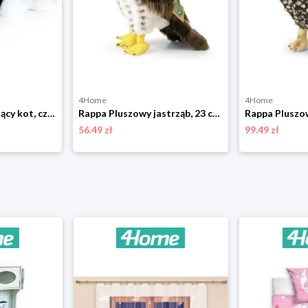
4Home
4Home
Rappa Pluszowy leżący kot, czarno-biały, 16 cm
Rappa Pluszowy jastrząb, 23 cm ECO-FRIENDLY
56.49 zł
99.49 zł