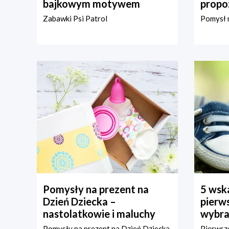
bajkowym motywem
propo
Zabawki Psi Patrol
Pomysł n
Pomysły na prezent na
5 wska
Dzień Dziecka –
pierws
nastolatkowie i maluchy
wybra
Pomysły na prezent na Dzień Dziecka
Pierwsze