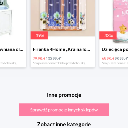
-
39
%
-
33
%
Bino Kuchnia drewniana dla dzieci Provence
Firanka 4Home „Kraina lodu” (Frozen)
79.98 zł
130.99 zł*
65.98 zł
98.99 zł
rzed obniżką
*najniższa cena z 30 dni przed obniżką
*najniższa cena z 3
Inne promocje
Sprawdź promocje innych sklepów
Zobacz inne kategorie