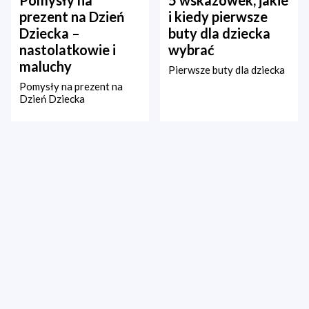
Pomysły na
5 wskazówek, jakie
prezent na Dzień
i kiedy pierwsze
Dziecka –
buty dla dziecka
nastolatkowie i
wybrać
maluchy
Pierwsze buty dla dziecka
Pomysły na prezent na
Dzień Dziecka