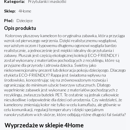
Kategoria
:
Przytulanki i maskotki
Sklep
:
4Home
Płeć
:
Dziecięce
Opis produktu
Kolorowy pluszowy kameleon to oryginalna zabawka, która przyciąga
wzrok od pierwszego wejrzenia. Dzięki realistycznemu wyglądowi,
wyrazistym oczom i typowemu długiemu ogonowi wygląda bardzo
realistycznie, a jednocześnie jest miękki i idealny do przytulania i
zabawy. Pluszak jest częścią ekologicznej kolekcji ECO-FRIENDLY i
został wykonany z materiałów pochodzących z recyklingu, które są
przyjazne dla przyrody i zdrowia dziecka. Świetny jako
niekonwencjonalny prezent lub dekoracja pokoju dziecięcego. Dlaczego
etykieta ECO-FRIENDLY? Rappa jest świadoma wpływu na
środowisko, koncentrując się na zrównoważonym rozwoju i
ograniczając do minimum użycie tworzyw sztucznych. Dlatego
wypełnienie zabawek jest wykonane z materiałów pochodzących z
recyklingu, zwłaszcza butelek PET. Te ostatnie są jednak całkowicie
nieszkodliwe i odpowiednie dla dzieci od urodzenia. Czy wiedziałeś, że
kameleony zmieniają kolor nie tylko w celu kamuflażu, ale głównie w
celu komunikacji, regulacji temperatury i dzięki specjalnym
nanokryształom w ich skórze, które odbijają różne długości fal światła?
Wyprzedaże w sklepie 4Home