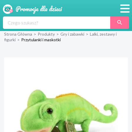
Promocje
Strona Główna
>
Produkty
>
Gry i zabawki
>
Lalki, zestawy i
Produkty
figurki
>
Przytulanki i maskotki
Sklepy
Blog
Wyprawka