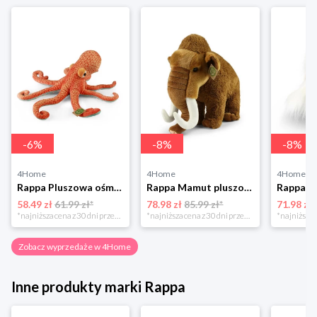
-
6
%
-
8
%
-
8
%
4Home
4Home
4Home
Rappa Pluszowa ośmiornica, 36 cm EKO-PRZYJAZNA
Rappa Mamut pluszowy 36 cm ECO - FRIENDLY
58.49 zł
61.99 zł*
78.98 zł
85.99 zł*
71.98 zł
*najniższa cena z 30 dni przed obniżką
*najniższa cena z 30 dni przed obniżką
Zobacz wyprzedaże w 4Home
Inne produkty marki Rappa