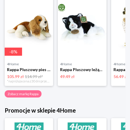
-
8
%
4Home
4Home
4Home
Rappa Pluszowy pies Cavalier King Charles Spaniel 40 cm ECO - PRZYJAZNY
Rappa Pluszowy leżący kot, czarno-biały, 16 cm
105.99 zł
114.99 zł*
49.49 zł
56.49 zł
*najniższa cena z 30 dni przed obniżką
Zobacz markę Rappa
Promocje w sklepie 4Home