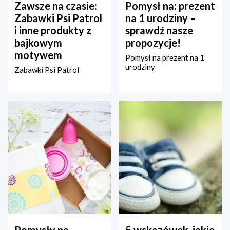
Zawsze na czasie:
Pomysł na: prezent
Zabawki Psi Patrol
na 1 urodziny –
i inne produkty z
sprawdź nasze
bajkowym
propozycje!
motywem
Pomysł na prezent na 1
urodziny
Zabawki Psi Patrol