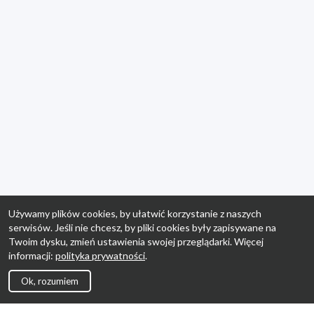
Używamy plików cookies, by ułatwić korzystanie z naszych
serwisów. Jeśli nie chcesz, by pliki cookies były zapisywane na
Twoim dysku, zmień ustawienia swojej przeglądarki. Więcej
informacji:
polityka prywatności
.
Ok, rozumiem