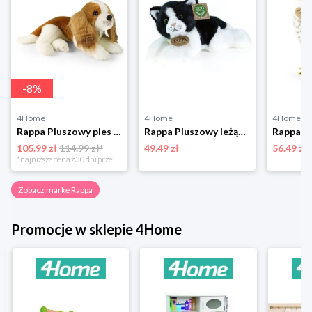
-
8
%
4Home
4Home
4Home
Rappa Pluszowy pies Cavalier King Charles Spaniel 40 cm ECO - PRZYJAZNY
Rappa Pluszowy leżący kot, czarno-biały, 16 cm
105.99 zł
114.99 zł*
49.49 zł
56.49 zł
*najniższa cena z 30 dni przed obniżką
Zobacz markę Rappa
Promocje w sklepie 4Home