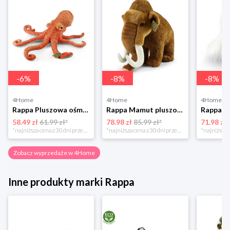
-
6
%
-
8
%
-
8
%
4Home
4Home
4Home
Rappa Pluszowa ośmiornica, 36 cm EKO-PRZYJAZNA
Rappa Mamut pluszowy 36 cm ECO - FRIENDLY
58.49 zł
61.99 zł*
78.98 zł
85.99 zł*
71.98 zł
*najniższa cena z 30 dni przed obniżką
*najniższa cena z 30 dni przed obniżką
Zobacz wyprzedaże w 4Home
Inne produkty marki Rappa