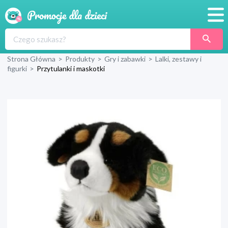
Promocje
Strona Główna
>
Produkty
>
Gry i zabawki
>
Lalki, zestawy i
Produkty
figurki
>
Przytulanki i maskotki
Sklepy
Blog
Wyprawka