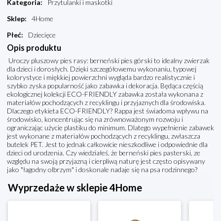
Kategoria
:
Przytulanki i maskotki
Sklep
:
4Home
Płeć
:
Dziecięce
Opis produktu
Uroczy pluszowy pies rasy: berneński pies górski to idealny zwierzak
dla dzieci i dorosłych. Dzięki szczegółowemu wykonaniu, typowej
kolorystyce i miękkiej powierzchni wygląda bardzo realistycznie i
szybko zyska popularność jako zabawka i dekoracja. Będąca częścią
ekologicznej kolekcji ECO-FRIENDLY zabawka została wykonana z
materiałów pochodzących z recyklingu i przyjaznych dla środowiska.
Dlaczego etykieta ECO-FRIENDLY? Rappa jest świadoma wpływu na
środowisko, koncentrując się na zrównoważonym rozwoju i
ograniczając użycie plastiku do minimum. Dlatego wypełnienie zabawek
jest wykonane z materiałów pochodzących z recyklingu, zwłaszcza
butelek PET. Jest to jednak całkowicie nieszkodliwe i odpowiednie dla
dzieci od urodzenia. Czy wiedziałeś, że berneński pies pasterski, ze
względu na swoją przyjazną i cierpliwą naturę jest często opisywany
jako "łagodny olbrzym" i doskonale nadaje się na psa rodzinnego?
Wyprzedaże w sklepie 4Home