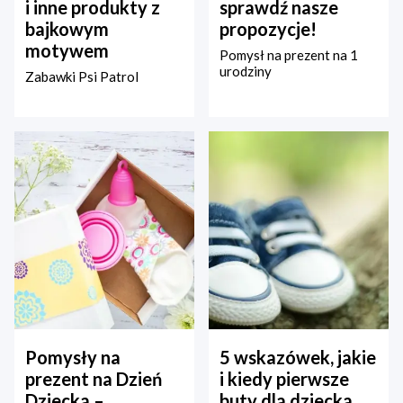
i inne produkty z
sprawdź nasze
bajkowym
propozycje!
motywem
Pomysł na prezent na 1
urodziny
Zabawki Psi Patrol
Pomysły na
5 wskazówek, jakie
prezent na Dzień
i kiedy pierwsze
Dziecka –
buty dla dziecka