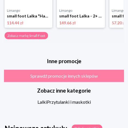
Limango
Limango
Limango
small foot Lalka "Hanna" - 2+ rozmiar: onesize
small foot Lalka - 2+ rozmiar: onesize
114.44 zł
149.66 zł
57.20 zł
Zobacz markę Small Foot
Inne promocje
Sprawdź promocje innych sklepów
Zobacz inne kategorie
Lalki
Przytulanki i maskotki