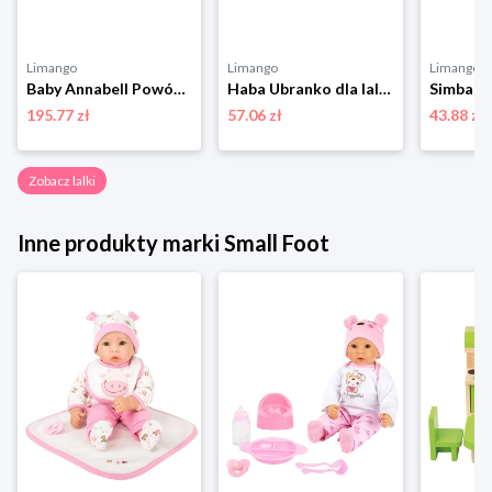
Limango
Limango
Limango
Baby Annabell Powóz "Baby Annabell - Little Sweet" dla lalek - 3+ rozmiar: onesize
Haba Ubranko dla lalek - 18 m+ rozmiar: onesize
195.77 zł
57.06 zł
43.88 zł
Zobacz lalki
Inne produkty marki Small Foot