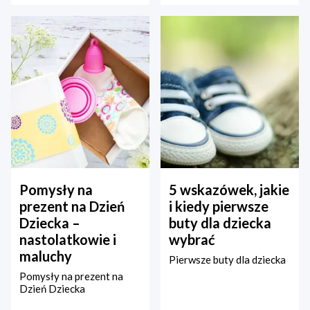
Pomysły na
5 wskazówek, jakie
prezent na Dzień
i kiedy pierwsze
Dziecka –
buty dla dziecka
nastolatkowie i
wybrać
maluchy
Pierwsze buty dla dziecka
Pomysły na prezent na
Dzień Dziecka