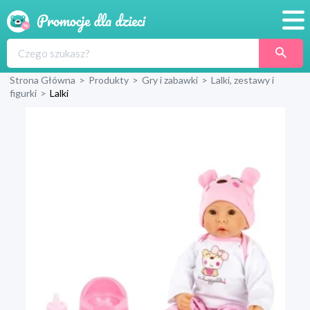
Promocje
Strona Główna
>
Produkty
>
Gry i zabawki
>
Lalki, zestawy i
Produkty
figurki
>
Lalki
Sklepy
Blog
Wyprawka