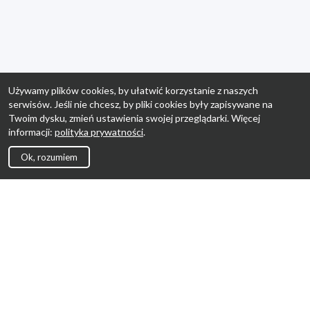
Używamy plików cookies, by ułatwić korzystanie z naszych
serwisów. Jeśli nie chcesz, by pliki cookies były zapisywane na
Twoim dysku, zmień ustawienia swojej przeglądarki. Więcej
informacji:
polityka prywatności
.
Ok, rozumiem