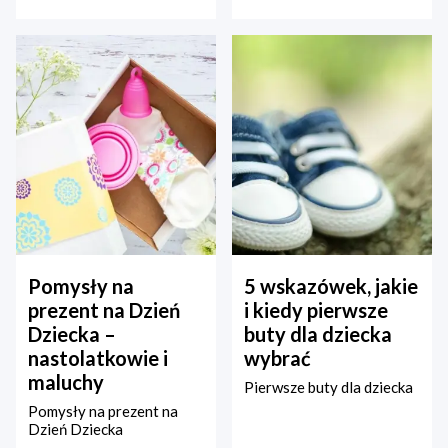
Pomysły na
5 wskazówek, jakie
prezent na Dzień
i kiedy pierwsze
Dziecka –
buty dla dziecka
nastolatkowie i
wybrać
maluchy
Pierwsze buty dla dziecka
Pomysły na prezent na
Dzień Dziecka