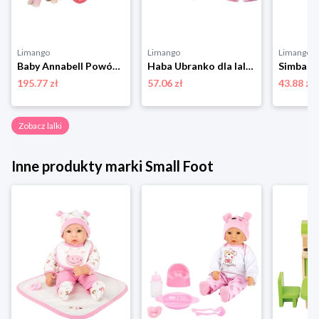
Limango
Limango
Limango
Baby Annabell Powóz "Baby Annabell - Little Sweet" dla lalek - 3+ rozmiar: onesize
Haba Ubranko dla lalek - 18 m+ rozmiar: onesize
195.77 zł
57.06 zł
43.88 zł
Zobacz lalki
Inne produkty marki Small Foot