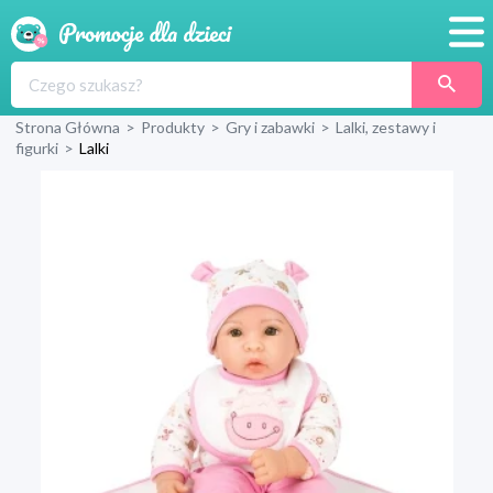
Promocje
Strona Główna
>
Produkty
>
Gry i zabawki
>
Lalki, zestawy i
Produkty
figurki
>
Lalki
Sklepy
Blog
Wyprawka