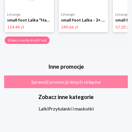
Limango
Limango
Limango
small foot Lalka "Hanna" - 2+ rozmiar: onesize
small foot Lalka - 2+ rozmiar: onesize
114.44 zł
149.66 zł
57.20 zł
Zobacz markę Small Foot
Inne promocje
Sprawdź promocje innych sklepów
Zobacz inne kategorie
Lalki
Przytulanki i maskotki