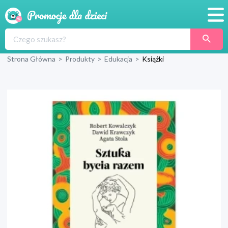
Promocje
Strona Główna
>
Produkty
>
Edukacja
>
Książki
Produkty
Sklepy
Blog
Wyprawka