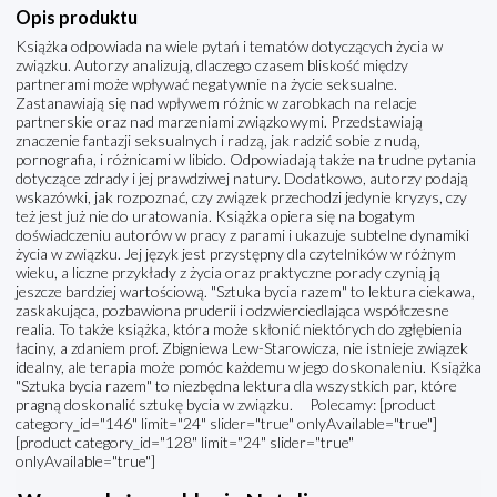
Opis produktu
Książka odpowiada na wiele pytań i tematów dotyczących życia w
związku. Autorzy analizują, dlaczego czasem bliskość między
partnerami może wpływać negatywnie na życie seksualne.
Zastanawiają się nad wpływem różnic w zarobkach na relacje
partnerskie oraz nad marzeniami związkowymi. Przedstawiają
znaczenie fantazji seksualnych i radzą, jak radzić sobie z nudą,
pornografia, i różnicami w libido. Odpowiadają także na trudne pytania
dotyczące zdrady i jej prawdziwej natury. Dodatkowo, autorzy podają
wskazówki, jak rozpoznać, czy związek przechodzi jedynie kryzys, czy
też jest już nie do uratowania. Książka opiera się na bogatym
doświadczeniu autorów w pracy z parami i ukazuje subtelne dynamiki
życia w związku. Jej język jest przystępny dla czytelników w różnym
wieku, a liczne przykłady z życia oraz praktyczne porady czynią ją
jeszcze bardziej wartościową. "Sztuka bycia razem" to lektura ciekawa,
zaskakująca, pozbawiona pruderii i odzwierciedlająca współczesne
realia. To także książka, która może skłonić niektórych do zgłębienia
łaciny, a zdaniem prof. Zbigniewa Lew-Starowicza, nie istnieje związek
idealny, ale terapia może pomóc każdemu w jego doskonaleniu. Książka
"Sztuka bycia razem" to niezbędna lektura dla wszystkich par, które
pragną doskonalić sztukę bycia w związku. Polecamy: [product
category_id="146" limit="24" slider="true" onlyAvailable="true"]
[product category_id="128" limit="24" slider="true"
onlyAvailable="true"]