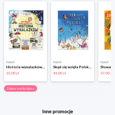
Natuli
Natuli
Natuli
Historia wynalazków. Moja pierwsza książka o odkryciach Agora
Skąd się wzięła Polska? Agora
Słowa p
35.00 zł
41.00 zł
37.00 zł
Zobacz markę Agora
Inne promocje