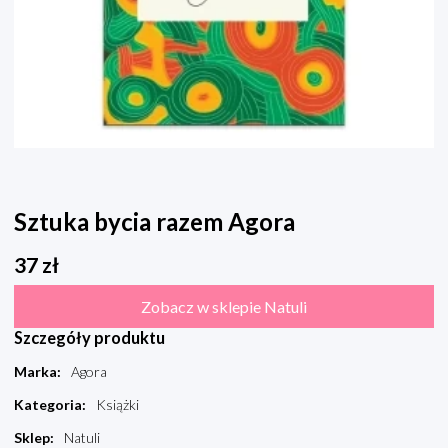
Sztuka bycia razem Agora
37
zł
Zobacz w sklepie Natuli
Szczegóły produktu
Marka
:
Agora
Kategoria
:
Książki
Sklep
:
Natuli