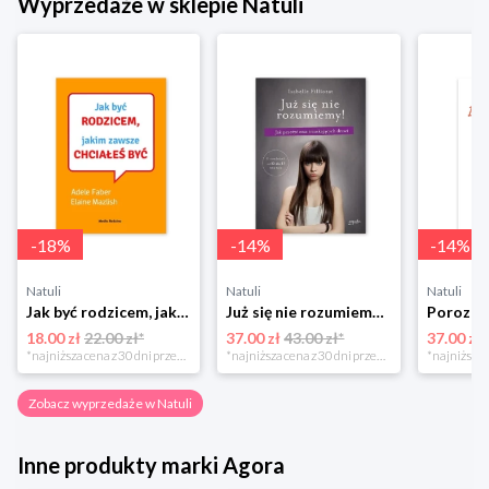
Wyprzedaże w sklepie Natuli
-
18
%
-
14
%
-
14
%
Natuli
Natuli
Natuli
Jak być rodzicem, jakim zawsze chciałeś być Media rodzina
Już się nie rozumiemy! Jak przeżyć czas trzaskających drzwi Esprit
18.00 zł
22.00 zł*
37.00 zł
43.00 zł*
37.00 zł
*najniższa cena z 30 dni przed obniżką
*najniższa cena z 30 dni przed obniżką
Zobacz wyprzedaże w Natuli
Inne produkty marki Agora