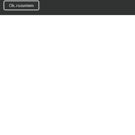
Ok, rozumiem
Strona Główna
Promocje
Sklepy
Wyprawka