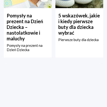
Pomysły na
5 wskazówek, jakie
prezent na Dzień
i kiedy pierwsze
Dziecka –
buty dla dziecka
nastolatkowie i
wybrać
maluchy
Pierwsze buty dla dziecka
Pomysły na prezent na
Dzień Dziecka